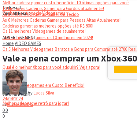
Melhor cadeira gamer custo-benefício: 10 ótimas opções para você
No Result
10 Melhores Cadeiras Gamer para Gordos atualmente!
Conheça os tipos de Videogames
View All Result
As 6 Melhores Cadeiras Gamer de Tecido
As 6 Melhores Cadeiras Gamer para Pessoas Altas Atualmente!
Cadeiras gamer: as melhores opções até R$ 800!
Os 11 melhores Videogames de atualmente!
HEADSET
Melhor headset gamer: os 10 melhores em 2024!
ADVERTISEMENT
Home
VIDEO GAMES
Os 5 Melhores Videogames Baratos e Bons para Comprar até 2700 Reai
Vale a pena comprar um Xbox 360
Qual é o melhor Xbox para você adquirir? Veja agora!
Melhores Videogames em Custo Benefício!
No Result
by
Lucas Silva
View All Result
24/04/2024
Melhor videogame retrô para jogar!
in
VIDEO GAMES
0
0
0
VIDEOGAMES PORTÁTEIS