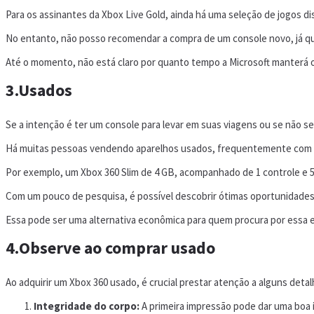
Para os assinantes da Xbox Live Gold, ainda há uma seleção de jogos 
No entanto, não posso recomendar a compra de um console novo, já qu
Até o momento, não está claro por quanto tempo a Microsoft manterá o
3.Usados
Se a intenção é ter um console para levar em suas viagens ou se não s
Há muitas pessoas vendendo aparelhos usados, frequentemente com uma
Por exemplo, um Xbox 360 Slim de 4 GB, acompanhado de 1 controle e 5 
Com um pouco de pesquisa, é possível descobrir ótimas oportunidades. 
Essa pode ser uma alternativa econômica para quem procura por essa e
4.Observe ao comprar usado
Ao adquirir um Xbox 360 usado, é crucial prestar atenção a alguns deta
Integridade do corpo:
A primeira impressão pode dar uma boa 