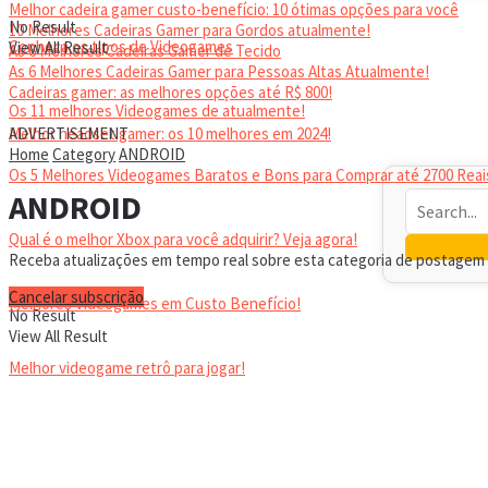
Melhor cadeira gamer custo-benefício: 10 ótimas opções para você
No Result
10 Melhores Cadeiras Gamer para Gordos atualmente!
Conheça os tipos de Videogames
View All Result
As 6 Melhores Cadeiras Gamer de Tecido
As 6 Melhores Cadeiras Gamer para Pessoas Altas Atualmente!
Cadeiras gamer: as melhores opções até R$ 800!
Os 11 melhores Videogames de atualmente!
HEADSET
Melhor headset gamer: os 10 melhores em 2024!
ADVERTISEMENT
Home
Category
ANDROID
Os 5 Melhores Videogames Baratos e Bons para Comprar até 2700 Reai
ANDROID
Qual é o melhor Xbox para você adquirir? Veja agora!
Receba atualizações em tempo real sobre esta categoria de postagem d
Cancelar subscrição
Melhores Videogames em Custo Benefício!
No Result
View All Result
Melhor videogame retrô para jogar!
VIDEOGAMES PORTÁTEIS