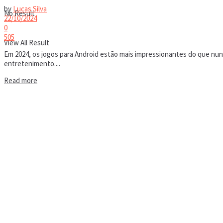
by
Lucas Silva
No Result
22/10/2024
0
505
View All Result
Em 2024, os jogos para Android estão mais impressionantes do que nunc
entretenimento....
Details
Read more