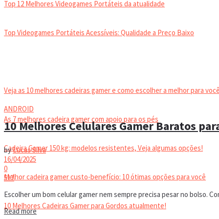
Top 12 Melhores Videogames Portáteis da atualidade
Top Videogames Portáteis Acessíveis: Qualidade a Preço Baixo
CADEIRA GAMER
Veja as 10 melhores cadeiras gamer e como escolher a melhor para você
ANDROID
As 7 melhores cadeira gamer com apoio para os pés
10 Melhores Celulares Gamer Baratos para
Cadeira Gamer 150 kg: modelos resistentes, Veja algumas opções!
by
Lucas Silva
16/04/2025
0
Melhor cadeira gamer custo-benefício: 10 ótimas opções para você
517
Escolher um bom celular gamer nem sempre precisa pesar no bolso. Com
10 Melhores Cadeiras Gamer para Gordos atualmente!
Details
Read more