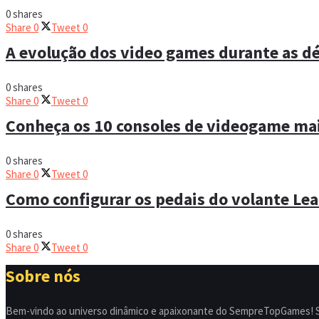
0 shares
Share
0
Tweet
0
A evolução dos video games durante as d
0 shares
Share
0
Tweet
0
Conheça os 10 consoles de videogame ma
0 shares
Share
0
Tweet
0
Como configurar os pedais do volante Le
0 shares
Share
0
Tweet
0
Sobre nós
Bem-vindo ao universo dinâmico e apaixonante do SempreTopGames! So