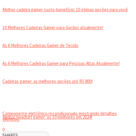
Melhor cadeira gamer custo-benefício: 10 ótimas opções para você
10 Melhores Cadeiras Gamer para Gordos atualmente!
As 6 Melhores Cadeiras Gamer de Tecido
As 6 Melhores Cadeiras Gamer para Pessoas Altas Atualmente!
Cadeiras gamer: as melhores opções até R$ 800!
HEADSET
Componente eletrônico recondicionado mostrando detalhes
Melhor headset gamer: os 10 melhores em 2024!
técnicos.
0
SHARES