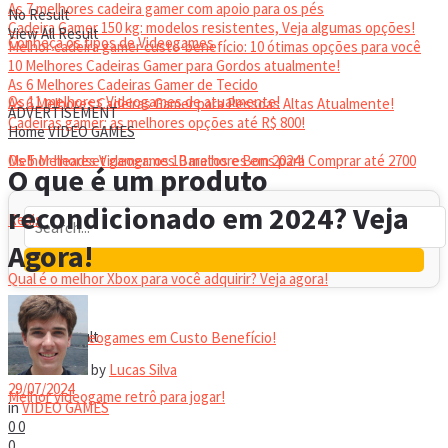
As 7 melhores cadeira gamer com apoio para os pés
No Result
Cadeira Gamer 150 kg: modelos resistentes, Veja algumas opções!
View All Result
Conheça os tipos de Videogames
Melhor cadeira gamer custo-benefício: 10 ótimas opções para você
10 Melhores Cadeiras Gamer para Gordos atualmente!
As 6 Melhores Cadeiras Gamer de Tecido
Os 11 melhores Videogames de atualmente!
As 6 Melhores Cadeiras Gamer para Pessoas Altas Atualmente!
ADVERTISEMENT
Cadeiras gamer: as melhores opções até R$ 800!
Home
VIDEO GAMES
HEADSET
Melhor headset gamer: os 10 melhores em 2024!
Os 5 Melhores Videogames Baratos e Bons para Comprar até 2700
O que é um produto
recondicionado em 2024? Veja
Reais
Agora!
Qual é o melhor Xbox para você adquirir? Veja agora!
No Result
View All Result
Melhores Videogames em Custo Benefício!
by
Lucas Silva
29/07/2024
Melhor videogame retrô para jogar!
in
VIDEO GAMES
0
0
0