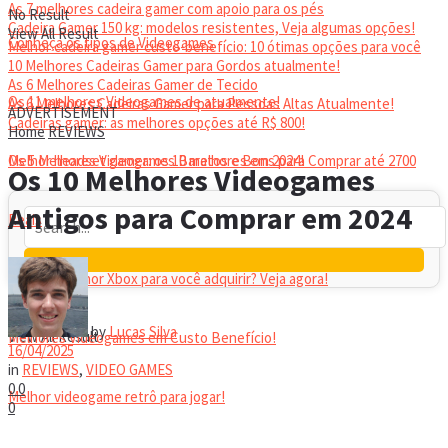
As 7 melhores cadeira gamer com apoio para os pés
No Result
Cadeira Gamer 150 kg: modelos resistentes, Veja algumas opções!
View All Result
Conheça os tipos de Videogames
Melhor cadeira gamer custo-benefício: 10 ótimas opções para você
10 Melhores Cadeiras Gamer para Gordos atualmente!
As 6 Melhores Cadeiras Gamer de Tecido
Os 11 melhores Videogames de atualmente!
As 6 Melhores Cadeiras Gamer para Pessoas Altas Atualmente!
ADVERTISEMENT
Cadeiras gamer: as melhores opções até R$ 800!
Home
REVIEWS
HEADSET
Melhor headset gamer: os 10 melhores em 2024!
Os 5 Melhores Videogames Baratos e Bons para Comprar até 2700
Os 10 Melhores Videogames
Antigos para Comprar em 2024
Reais
Qual é o melhor Xbox para você adquirir? Veja agora!
No Result
by
Lucas Silva
View All Result
Melhores Videogames em Custo Benefício!
16/04/2025
in
REVIEWS
,
VIDEO GAMES
0
0
Melhor videogame retrô para jogar!
0