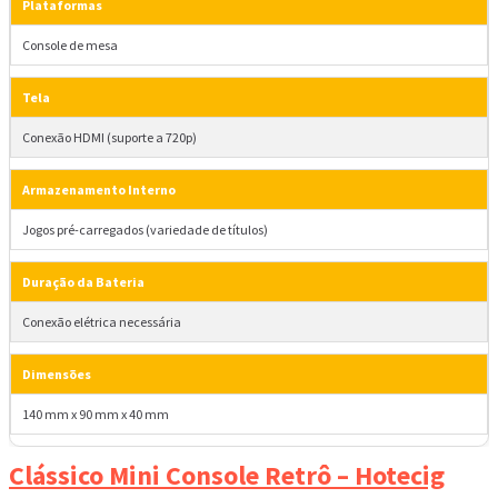
Plataformas
Console de mesa
Tela
Conexão HDMI (suporte a 720p)
Armazenamento Interno
Jogos pré-carregados (variedade de títulos)
Duração da Bateria
Conexão elétrica necessária
Dimensões
140 mm x 90 mm x 40 mm
Clássico Mini Console Retrô – Hotecig