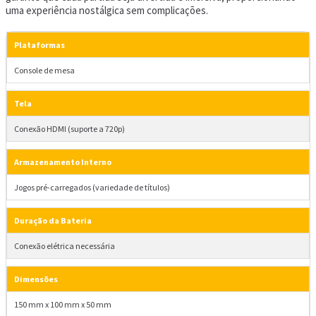
uma experiência nostálgica sem complicações.
Plataformas
Console de mesa
Tela
Conexão HDMI (suporte a 720p)
Armazenamento Interno
Jogos pré-carregados (variedade de títulos)
Duração da Bateria
Conexão elétrica necessária
Dimensões
150 mm x 100 mm x 50 mm