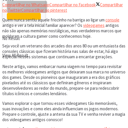
Compartilhar no Whatsapp
Compartilhar no Facebook
Compartilhar
no Twitter
Compartilhar no pinterest
Quem nunca sentiu aquele friozinho na barriga ao ligar um
console
antigo e ver a tela inicial familiar aparecer? Os
videogames
antigos
não são apenas memórias nostálgicas, mas verdadeiros marcos que
moldaram a cultura gamer como conhecemos hoje.
No Result
Seja você um veterano dos arcades dos anos 80 ou um entusiasta das
consoles clássicas que fizeram história nas salas de estar, há algo
View All Result
especial nesses sistemas que continuam a encantar gerações.
Neste artigo, vamos embarcar numa viagem no tempo para revisitar
os melhores videogames antigos que deixaram sua marca no universo
dos games. Desde os pioneiros que inauguraram a era dos gráficos
pixelados até os clássicos que definiram gêneros e inspiraram
desenvolvedores ao redor do mundo, prepare-se para redescobrir
títulos icônicos e consoles lendários.
Vamos explorar o que tornou esses videogames tão memoráveis,
suas inovações e como eles ainda influenciam os jogos modernos.
Prepare o controle, ajuste a antena da sua TV e venha reviver a magia
dos videogames antigos conosco!