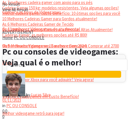
As 7 melhores cadeira gamer com apoio para os pés
No Result
Cadeira Gamer 150 kg: modelos resistentes, Veja algumas opções!
View All Result
Conheça os tipos de Videogames
Melhor cadeira gamer custo-benefício: 10 ótimas opções para você
10 Melhores Cadeiras Gamer para Gordos atualmente!
As 6 Melhores Cadeiras Gamer de Tecido
Os 11 melhores Videogames de atualmente!
As 6 Melhores Cadeiras Gamer para Pessoas Altas Atualmente!
ADVERTISEMENT
Cadeiras gamer: as melhores opções até R$ 800!
Home
PC OU CONSOLE
HEADSET
Melhor headset gamer: os 10 melhores em 2024!
Os 5 Melhores Videogames Baratos e Bons para Comprar até 2700
Pc ou consoles de videogames:
Veja qual é o melhor!
Reais
Qual é o melhor Xbox para você adquirir? Veja agora!
No Result
by
Lucas Silva
View All Result
Melhores Videogames em Custo Benefício!
01/11/2023
in
PC OU CONSOLE
0
0
Melhor videogame retrô para jogar!
0