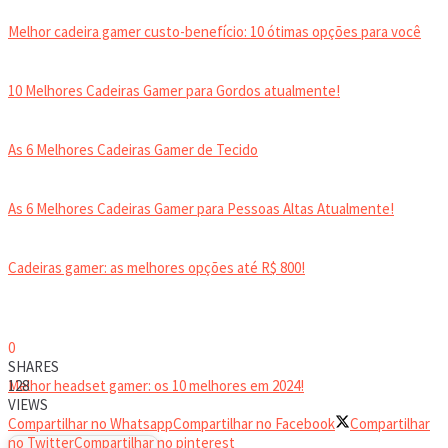
Melhor cadeira gamer custo-benefício: 10 ótimas opções para você
10 Melhores Cadeiras Gamer para Gordos atualmente!
As 6 Melhores Cadeiras Gamer de Tecido
As 6 Melhores Cadeiras Gamer para Pessoas Altas Atualmente!
Cadeiras gamer: as melhores opções até R$ 800!
HEADSET
0
SHARES
Melhor headset gamer: os 10 melhores em 2024!
128
VIEWS
Compartilhar no Whatsapp
Compartilhar no Facebook
Compartilhar
no Twitter
Compartilhar no pinterest