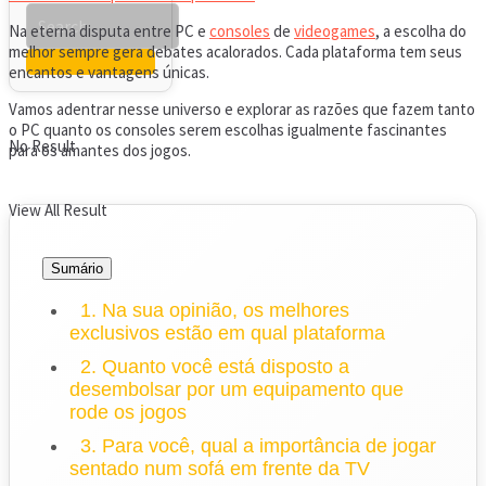
Na eterna disputa entre PC e
consoles
de
videogames
, a escolha do
melhor sempre gera debates acalorados. Cada plataforma tem seus
encantos e vantagens únicas.
Vamos adentrar nesse universo e explorar as razões que fazem tanto
o PC quanto os consoles serem escolhas igualmente fascinantes
No Result
para os amantes dos jogos.
View All Result
Sumário
1. Na sua opinião, os melhores
exclusivos estão em qual plataforma
2. Quanto você está disposto a
desembolsar por um equipamento que
rode os jogos
3. Para você, qual a importância de jogar
sentado num sofá em frente da TV