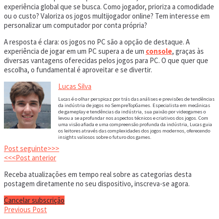
experiência global que se busca. Como jogador, prioriza a comodidade
ou o custo? Valoriza os jogos multijogador online? Tem interesse em
personalizar um computador por conta própria?
A resposta é clara: os jogos no PC são a opção de destaque. A
experiência de jogar em um PC supera a de um
console
, graças às
diversas vantagens oferecidas pelos jogos para PC. O que quer que
escolha, o fundamental é aproveitar e se divertir.
Lucas Silva
Lucas é o olhar perspicaz por trás das análises e previsões de tendências
da indústria de jogos no SempreTopGames. Especialista em mecânicas
de gameplay e tendências da indústria, sua paixão por videogames o
levou a se aprofundar nos aspectos técnicos e criativos dos jogos. Com
uma visão afiada e uma compreensão profunda da indústria, Lucas guia
os leitores através das complexidades dos jogos modernos, oferecendo
insights valiosos sobre o futuro dos games.
Post seguinte>>>
<<<Post anterior
Receba atualizações em tempo real sobre as categorias desta
postagem diretamente no seu dispositivo, inscreva-se agora.
Cancelar subscrição
Previous Post