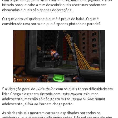
irritado porque cabe a mim descobrir quais aberturas podem ser
disparadas e quais são apenas decorações.
Ou que vidro vai quebrar e o que é à prova de balas. O que é
considerado uma porta e o que é apenas pintado na parede?
É a vibração geral de
Fúria de íon
com os quais tenho dificuldade em
lidar. Chega a estar em sintonia com
Duke Nukem 3D
humor
adolescente, mas não só não gosto muito
Duque Nukem
humor
adolescente,
Fúria de íon
nem chega perto.
As piadas visuais mostram cartazes espalhados por todos os
ambientes, que raramente são engraçados. Não sei por que alguém