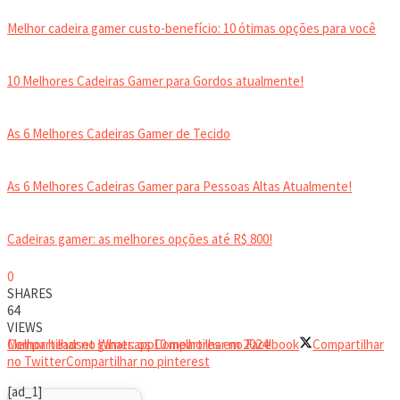
Melhor cadeira gamer custo-benefício: 10 ótimas opções para você
10 Melhores Cadeiras Gamer para Gordos atualmente!
As 6 Melhores Cadeiras Gamer de Tecido
As 6 Melhores Cadeiras Gamer para Pessoas Altas Atualmente!
Cadeiras gamer: as melhores opções até R$ 800!
0
HEADSET
SHARES
64
VIEWS
Melhor headset gamer: os 10 melhores em 2024!
Compartilhar no Whatsapp
Compartilhar no Facebook
Compartilhar
no Twitter
Compartilhar no pinterest
[ad_1]