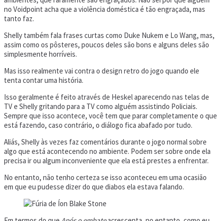
no Voidpoint acha que a violência doméstica é tão engraçada, mas
tanto faz.
Shelly também fala frases curtas como Duke Nukem e Lo Wang, mas,
assim como os pôsteres, poucos deles são bons e alguns deles são
simplesmente horríveis.
Mas isso realmente vai contra o design retro do jogo quando ele
tenta contar uma história.
Isso geralmente é feito através de Heskel aparecendo nas telas de
TV e Shelly gritando para a TV como alguém assistindo Policiais.
Sempre que isso acontece, você tem que parar completamente o que
está fazendo, caso contrário, o diálogo fica abafado por tudo.
Aliás, Shelly às vezes faz comentários durante o jogo normal sobre
algo que está acontecendo no ambiente. Podem ser sobre onde ela
precisa ir ou algum inconveniente que ela está prestes a enfrentar.
No entanto, não tenho certeza se isso aconteceu em uma ocasião
em que eu pudesse dizer do que diabos ela estava falando.
Em termos do que
Após o embate
acrescenta, no entanto, como eu