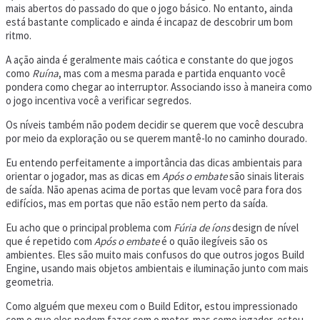
mais abertos do passado do que o jogo básico. No entanto, ainda
está bastante complicado e ainda é incapaz de descobrir um bom
ritmo.
A ação ainda é geralmente mais caótica e constante do que jogos
como
Ruína
, mas com a mesma parada e partida enquanto você
pondera como chegar ao interruptor. Associando isso à maneira como
o jogo incentiva você a verificar segredos.
Os níveis também não podem decidir se querem que você descubra
por meio da exploração ou se querem mantê-lo no caminho dourado.
Eu entendo perfeitamente a importância das dicas ambientais para
orientar o jogador, mas as dicas em
Após o embate
são sinais literais
de saída. Não apenas acima de portas que levam você para fora dos
edifícios, mas em portas que não estão nem perto da saída.
Eu acho que o principal problema com
Fúria de íons
design de nível
que é repetido com
Após o embate
é o quão ilegíveis são os
ambientes. Eles são muito mais confusos do que outros jogos Build
Engine, usando mais objetos ambientais e iluminação junto com mais
geometria.
Como alguém que mexeu com o Build Editor, estou impressionado
com o que eles podem fazer com o motor, mas como jogador, estou