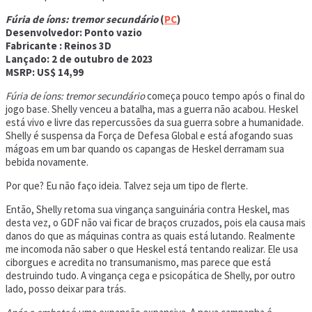
Fúria de íons: tremor secundário
(
PC
)
Desenvolvedor:
Ponto vazio
Fabricante : Reinos 3D
Lançado: 2 de outubro de 2023
MSRP:
US$ 14,99
Fúria de íons: tremor secundário
começa pouco tempo após o final do
jogo base. Shelly venceu a batalha, mas a guerra não acabou. Heskel
está vivo e livre das repercussões da sua guerra sobre a humanidade.
Shelly é suspensa da Força de Defesa Global e está afogando suas
mágoas em um bar quando os capangas de Heskel derramam sua
bebida novamente.
Por que? Eu não faço ideia. Talvez seja um tipo de flerte.
Então, Shelly retoma sua vingança sanguinária contra Heskel, mas
desta vez, o GDF não vai ficar de braços cruzados, pois ela causa mais
danos do que as máquinas contra as quais está lutando. Realmente
me incomoda não saber o que Heskel está tentando realizar. Ele usa
ciborgues e acredita no transumanismo, mas parece que está
destruindo tudo. A vingança cega e psicopática de Shelly, por outro
lado, posso deixar para trás.