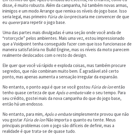
disse, é muito robusto. Além da campanha, há também novas armas,
inimigos e um modo Arrange que remixa os níveis do jogo base. Isso
seria legal, mas primeiro
Fúria de íon
precisaria me convencer de que
eu
querer
para repetir o jogo base.
Uma das partes mais divulgadas é uma seção onde você anda de
“rotorcycle” pelos ambientes. Mais uma vez, estou impressionado
que a Voidpoint tenha conseguido fazer com que isso funcionasse de
maneira satisfatória no Build Engine, mas os níveis da moto parecem
realmente deslocados com o resto do design.
Ele quer que você vá rápido e exploda coisas, mas também procure
segredos, que não combinam muito bem. É agradável até certo
ponto, mas apenas aumenta a sensação irregular da expansão.
No entanto, o ponto aqui é que se você gostou
Fúria de íon
então
tenho quase certeza de que
Após o embate
vale o seu tempo. Para
seu crédito, gostei mais da nova campanha do que do jogo base,
então há um endosso.
No entanto, para mim,
Após o embate
simplesmente provou que não
vou gostar
Fúria de íon
Não importa o quanto eu tente. Meus
principais problemas com o jogo são difíceis de definir, mas a
realidade é que trata-se de quase tudo.