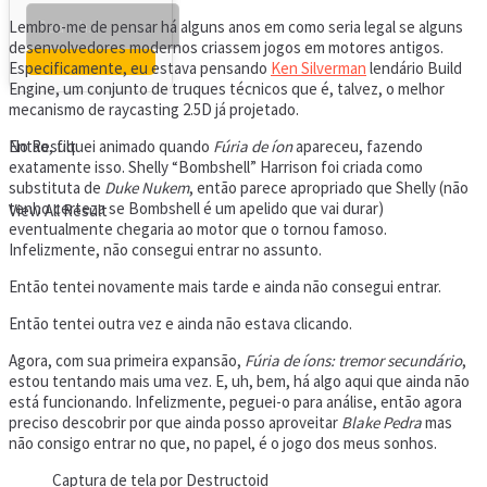
Lembro-me de pensar há alguns anos em como seria legal se alguns
desenvolvedores modernos criassem jogos em motores antigos.
Especificamente, eu estava pensando
Ken Silverman
lendário Build
Engine, um conjunto de truques técnicos que é, talvez, o melhor
mecanismo de raycasting 2.5D já projetado.
No Result
Então, fiquei animado quando
Fúria de íon
apareceu, fazendo
exatamente isso. Shelly “Bombshell” Harrison foi criada como
substituta de
Duke Nukem
, então parece apropriado que Shelly (não
tenho certeza se Bombshell é um apelido que vai durar)
View All Result
eventualmente chegaria ao motor que o tornou famoso.
Infelizmente, não consegui entrar no assunto.
Então tentei novamente mais tarde e ainda não consegui entrar.
Então tentei outra vez e ainda não estava clicando.
Agora, com sua primeira expansão,
Fúria de íons: tremor secundário
,
estou tentando mais uma vez. E, uh, bem, há algo aqui que ainda não
está funcionando. Infelizmente, peguei-o para análise, então agora
preciso descobrir por que ainda posso aproveitar
Blake Pedra
mas
não consigo entrar no que, no papel, é o jogo dos meus sonhos.
Captura de tela por Destructoid