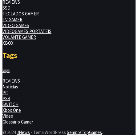
REVIEWS
SSD
TECLADOS GAMER
TV GAMER
VIDEO GAMES
VIDEOGAMES PORTÁTEIS
VOLANTE GAMER
XBOX
Tags
jogos
REVIEWS
Notícias
PC
PS4
SWITCH
Xbox One
Video
Glossário Gamer
© 2024
JNews
- Tema WordPress
SempreTopGames
.