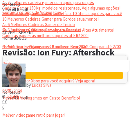
As 7 melhores cadeira gamer com apoio para os pés
No Result
Cadeira Gamer 150 kg: modelos resistentes, Veja algumas opções!
View All Result
Conheça os tipos de Videogames
Melhor cadeira gamer custo-benefício: 10 ótimas opções para você
10 Melhores Cadeiras Gamer para Gordos atualmente!
As 6 Melhores Cadeiras Gamer de Tecido
Os 11 melhores Videogames de atualmente!
As 6 Melhores Cadeiras Gamer para Pessoas Altas Atualmente!
ADVERTISEMENT
Cadeiras gamer: as melhores opções até R$ 800!
Home
JOGOS
HEADSET
Melhor headset gamer: os 10 melhores em 2024!
Os 5 Melhores Videogames Baratos e Bons para Comprar até 2700
Revisão: Ion Fury: Aftershock
Reais
Qual é o melhor Xbox para você adquirir? Veja agora!
by
Lucas Silva
06/01/2024
No Result
in
JOGOS
View All Result
Melhores Videogames em Custo Benefício!
0
0
0
Melhor videogame retrô para jogar!