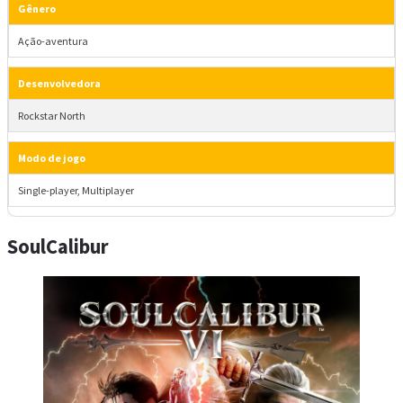
Gênero
Ação-aventura
Desenvolvedora
Rockstar North
Modo de jogo
Single-player, Multiplayer
SoulCalibur