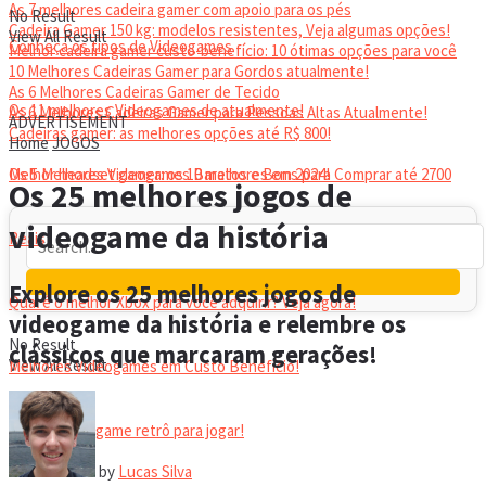
As 7 melhores cadeira gamer com apoio para os pés
No Result
Cadeira Gamer 150 kg: modelos resistentes, Veja algumas opções!
View All Result
Conheça os tipos de Videogames
Melhor cadeira gamer custo-benefício: 10 ótimas opções para você
10 Melhores Cadeiras Gamer para Gordos atualmente!
As 6 Melhores Cadeiras Gamer de Tecido
Os 11 melhores Videogames de atualmente!
As 6 Melhores Cadeiras Gamer para Pessoas Altas Atualmente!
ADVERTISEMENT
Cadeiras gamer: as melhores opções até R$ 800!
Home
JOGOS
HEADSET
Melhor headset gamer: os 10 melhores em 2024!
Os 5 Melhores Videogames Baratos e Bons para Comprar até 2700
Os 25 melhores jogos de
videogame da história
Reais
Explore os 25 melhores jogos de
Qual é o melhor Xbox para você adquirir? Veja agora!
videogame da história e relembre os
No Result
clássicos que marcaram gerações!
View All Result
Melhores Videogames em Custo Benefício!
Melhor videogame retrô para jogar!
by
Lucas Silva