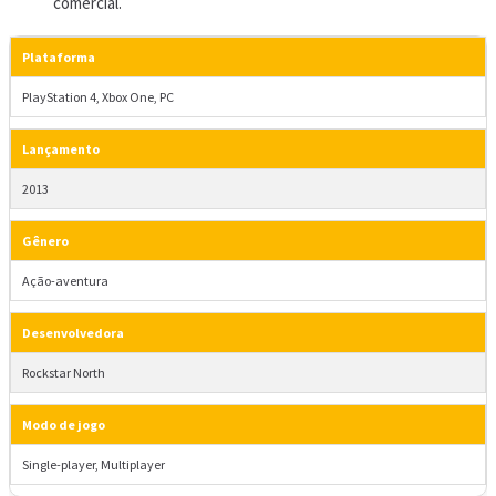
comercial.
Plataforma
PlayStation 4, Xbox One, PC
Lançamento
2013
Gênero
Ação-aventura
Desenvolvedora
Rockstar North
Modo de jogo
Single-player, Multiplayer