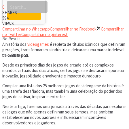
0
SHARES
594
VIEWS
Compartilhar no Whatsapp
Compartilhar no Facebook
Compartilhar
no Twitter
Compartilhar no pinterest
No Result
A história dos
videogames
é repleta de títulos icônicos que definiram
gerações, transformaram a indústria e deixaram uma marca indelével
na cultura pop.
View All Result
Desde os primeiros dias dos jogos de arcade até os complexos
mundos virtuais dos dias atuais, certos jogos se destacaram por sua
inovação, jogabilidade envolvente e impacto duradouro.
Compilar uma lista dos 25 melhores jogos de videogame da história é
uma tarefa desafiadora, mas também uma celebração do poder dos
jogos de cativar, inspirar e entreter.
Neste artigo, faremos uma jornada através das décadas para explorar
os jogos que não apenas definiram seus tempos, mas também
estabeleceram novos padrões e influenciaram incontáveis
desenvolvedores e jogadores.