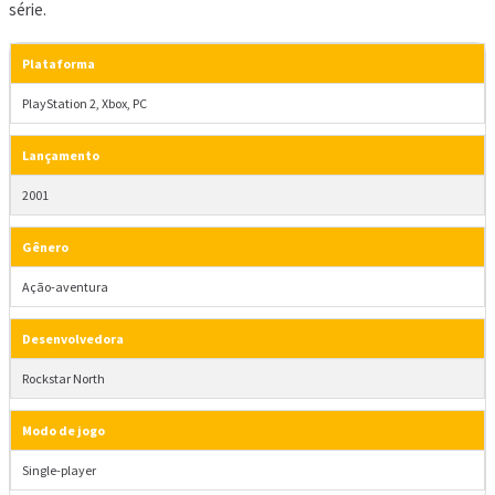
série.
Plataforma
PlayStation 2, Xbox, PC
Lançamento
2001
Gênero
Ação-aventura
Desenvolvedora
Rockstar North
Modo de jogo
Single-player