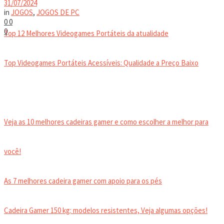
31/07/2024
VIDEOGAMES PORTÁTEIS
in
JOGOS
,
JOGOS DE PC
0
0
0
Top 12 Melhores Videogames Portáteis da atualidade
Top Videogames Portáteis Acessíveis: Qualidade a Preço Baixo
CADEIRA GAMER
Veja as 10 melhores cadeiras gamer e como escolher a melhor para
você!
As 7 melhores cadeira gamer com apoio para os pés
Cadeira Gamer 150 kg: modelos resistentes, Veja algumas opções!