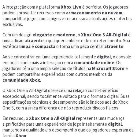
A integração com a plataforma
Xbox Live
é perfeita. Os jogadores
podem aproveitar recursos como
armazenamento na nuvem
,
compartilhar jogos com amigos e ter acesso a atualizações e ofertas
exclusivas.
Com um design
elegante
e
moderno
, o
Xbox One S All-Digital
é
uma adição
atraente
a qualquer ambiente de entretenimento. Sua
estética
limpa
e
compacta
o torna uma peça central
atraente
.
Ao se concentrar em uma experiência totalmente
digital
, o console
encoraja ainda mais a interação com a
comunidade online
. Os
jogadores têm uma ampla seleção de títulos na
Microsoft Store
e
podem compartilhar experiências com outros membros da
comunidade Xbox
.
O Xbox One S All-Digital oferece uma relação custo-benefício
excepcional, sendo totalmente voltado para o formato digital. Suas
especificações técnicas e desempenho são idênticos aos do Xbox
One S, com a única diferença de não reproduzir discos físicos.
Em resumo, o
Xbox One S All-Digital
representa uma mudança
significativa para uma experiência de jogo inteiramente
digital
,
mantendo a qualidade e o desempenho que os jogadores esperam da
família
Xbox
.