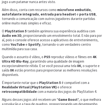
jogo a um patamar nunca antes visto.
Além disso, conta com recursos como
microfone embutido
,
autofalante integrado
,
entrada para headset
e
porta USB
,
tornando a comunicação com outros jogadores durante partidas
online muito mais simples e eficaz.
O
PlayStation 5
também aprimora sua experiência auditiva com
áudio em 3D
, proporcionando um envolvimento total. E não para por
aí, pois o console oferece acesso a aplicativos de entretenimento,
como
YouTube
e
Spotify
, tornando-o um verdadeiro centro
multimídia para sua casa.
Quando o assunto é vídeo, o
PS5
reproduz vídeos e filmes em
4K
Ultra HD Blu-Ray
, garantindo uma qualidade de imagem
excepcionalmente nítida. E se você possui uma tela
8K
, o suporte e
saída
8K
estão prontos para proporcionar as melhores resoluções
disponíveis.
É importante notar que o
PlayStation 5
é compatível com a
Realidade Virtual (PlayStation VR)
e oferece
retrocompatibilidade
com a maioria dos jogos do PlayStation 4.
Alguns desses jogos até recebem um “
Game Boost
“, o que melhora
a resolução e a taxa de quadros, proporcionando um desempenho