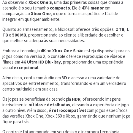
Ao observar o
Xbox One S
, uma das primeiras coisas que chama a
atenção é o seu tamanho
compacto
. Ele é 40%
menor
em
comparação ao
Xbox One
, o que o torna mais prático e fácil de
integrar em qualquer ambiente.
Quanto ao armazenamento, a Microsoft oferece três opções:
2 TB
,
1
TB
e
500 MB
, proporcionando ao cliente a liberdade de escolher o
que melhor se adequa às suas necessidades.
Embora a tecnologia
4K
no
Xbox One S
não esteja disponível para os
jogos como na versão X, o console oferece reprodução de vídeos e
filmes em
4K Ultra HD Blu-Ray
, proporcionando uma experiência
visual
excepcional
.
Além disso, conta com áudio em
3D
e acesso a uma variedade de
aplicativos de entretenimento, transformando-o em um verdadeiro
centro multimídia em sua casa.
Os jogos se beneficiam da tecnologia
HDR
, oferecendo imagens
incrivelmente
nítidas
e
detalhadas
, elevando a experiência de jogo
a outro nível. Além disso, é
retrocompatível
com jogos específicos
das versões Xbox One, Xbox 360 e Xbox, garantindo que nenhum jogo
fique para trás.
O controle foi aprimorado em seu design e incorpora tecnologia