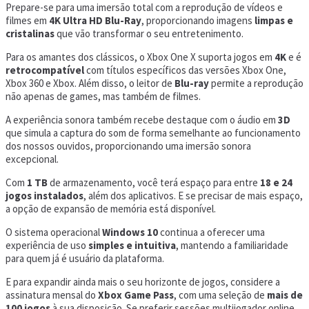
Prepare-se para uma imersão total com a reprodução de vídeos e
filmes em
4K Ultra HD Blu-Ray
, proporcionando imagens
limpas e
cristalinas
que vão transformar o seu entretenimento.
Para os amantes dos clássicos, o Xbox One X suporta jogos em
4K
e é
retrocompatível
com títulos específicos das versões Xbox One,
Xbox 360 e Xbox. Além disso, o leitor de
Blu-ray
permite a reprodução
não apenas de games, mas também de filmes.
A experiência sonora também recebe destaque com o áudio em
3D
que simula a captura do som de forma semelhante ao funcionamento
dos nossos ouvidos, proporcionando uma imersão sonora
excepcional.
Com
1 TB
de armazenamento, você terá espaço para entre
18 e 24
jogos instalados
, além dos aplicativos. E se precisar de mais espaço,
a opção de expansão de memória está disponível.
O sistema operacional
Windows 10
continua a oferecer uma
experiência de uso
simples e intuitiva
, mantendo a familiaridade
para quem já é usuário da plataforma.
E para expandir ainda mais o seu horizonte de jogos, considere a
assinatura mensal do
Xbox Game Pass
, com uma seleção de
mais de
100 jogos
à sua disposição. Se preferir sessões multijogador online,