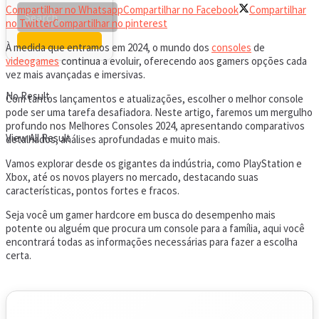
Compartilhar no Whatsapp
Compartilhar no Facebook
Compartilhar
no Twitter
Compartilhar no pinterest
À medida que entramos em 2024, o mundo dos
consoles
de
videogames
continua a evoluir, oferecendo aos gamers opções cada
vez mais avançadas e imersivas.
No Result
Com tantos lançamentos e atualizações, escolher o melhor console
pode ser uma tarefa desafiadora. Neste artigo, faremos um mergulho
profundo nos Melhores Consoles 2024, apresentando comparativos
View All Result
detalhados, análises aprofundadas e muito mais.
Vamos explorar desde os gigantes da indústria, como PlayStation e
Xbox, até os novos players no mercado, destacando suas
características, pontos fortes e fracos.
Seja você um gamer hardcore em busca do desempenho mais
potente ou alguém que procura um console para a família, aqui você
encontrará todas as informações necessárias para fazer a escolha
certa.