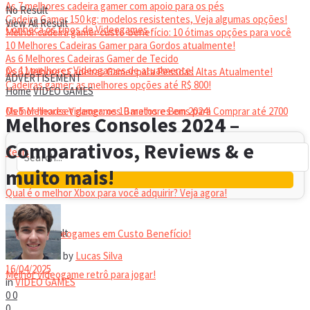
As 7 melhores cadeira gamer com apoio para os pés
No Result
Cadeira Gamer 150 kg: modelos resistentes, Veja algumas opções!
View All Result
Conheça os tipos de Videogames
Melhor cadeira gamer custo-benefício: 10 ótimas opções para você
10 Melhores Cadeiras Gamer para Gordos atualmente!
As 6 Melhores Cadeiras Gamer de Tecido
Os 11 melhores Videogames de atualmente!
As 6 Melhores Cadeiras Gamer para Pessoas Altas Atualmente!
ADVERTISEMENT
Cadeiras gamer: as melhores opções até R$ 800!
Home
VIDEO GAMES
HEADSET
Melhor headset gamer: os 10 melhores em 2024!
Os 5 Melhores Videogames Baratos e Bons para Comprar até 2700
Melhores Consoles 2024 –
Comparativos, Reviews & e
Reais
muito mais!
Qual é o melhor Xbox para você adquirir? Veja agora!
No Result
View All Result
Melhores Videogames em Custo Benefício!
by
Lucas Silva
16/04/2025
Melhor videogame retrô para jogar!
in
VIDEO GAMES
0
0
0