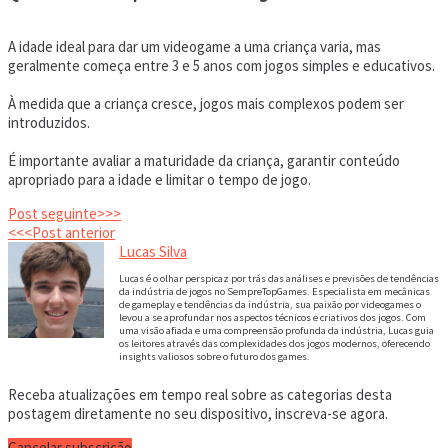
A idade ideal para dar um videogame a uma criança varia, mas
geralmente começa entre 3 e 5 anos com jogos simples e educativos.
À medida que a criança cresce, jogos mais complexos podem ser
introduzidos.
É importante avaliar a maturidade da criança, garantir conteúdo
apropriado para a idade e limitar o tempo de jogo.
Post seguinte>>>
<<<Post anterior
Lucas Silva
Lucas é o olhar perspicaz por trás das análises e previsões de tendências
da indústria de jogos no SempreTopGames. Especialista em mecânicas
de gameplay e tendências da indústria, sua paixão por videogames o
levou a se aprofundar nos aspectos técnicos e criativos dos jogos. Com
uma visão afiada e uma compreensão profunda da indústria, Lucas guia
os leitores através das complexidades dos jogos modernos, oferecendo
insights valiosos sobre o futuro dos games.
Receba atualizações em tempo real sobre as categorias desta
postagem diretamente no seu dispositivo, inscreva-se agora.
Cancelar subscrição