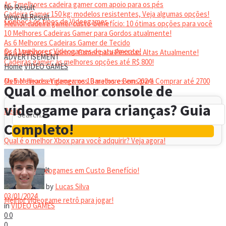
As 7 melhores cadeira gamer com apoio para os pés
No Result
Cadeira Gamer 150 kg: modelos resistentes, Veja algumas opções!
View All Result
Conheça os tipos de Videogames
Melhor cadeira gamer custo-benefício: 10 ótimas opções para você
10 Melhores Cadeiras Gamer para Gordos atualmente!
As 6 Melhores Cadeiras Gamer de Tecido
Os 11 melhores Videogames de atualmente!
As 6 Melhores Cadeiras Gamer para Pessoas Altas Atualmente!
ADVERTISEMENT
Cadeiras gamer: as melhores opções até R$ 800!
Home
VIDEO GAMES
HEADSET
Melhor headset gamer: os 10 melhores em 2024!
Os 5 Melhores Videogames Baratos e Bons para Comprar até 2700
Qual o melhor console de
videogame para crianças? Guia
Reais
Completo!
Qual é o melhor Xbox para você adquirir? Veja agora!
No Result
View All Result
Melhores Videogames em Custo Benefício!
by
Lucas Silva
03/01/2024
Melhor videogame retrô para jogar!
in
VIDEO GAMES
0
0
0