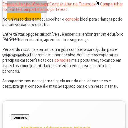
Compartilhar no Whatsapp
Compartilhar no Facebook
Compartilhar
no Twitter
Compartilhar no pinterest
No universo dos games, escolher o
console
ideal para crianças pode
ser um verdadeiro desafio.
Entre tantas opções disponíveis, é essencial encontrar um equilíbrio
No Result
entre entretenimento, aprendizado e segurança.
Pensando nisso, preparamos um guia completo para ajudar pais e
responsáveis a fazerem a melhor escolha. Aqui, vamos explorar as
View All Result
principais características dos
consoles
mais populares, focando em
aspectos como jogabilidade, conteúdo educativo e controles
parentais.
Acompanhe-nos nessa jornada pelo mundo dos videogames e
descubra qual console é o mais adequado para o universo infantil.
Sumário