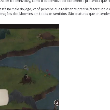
reza em Moominvalley, como o desenvolvedor claramente pretendia que f
stá no meio do jogo, você percebe que realmente precisa fazer tudo o q
ibrações dos Moomins em todos os sentidos. São criaturas que entende