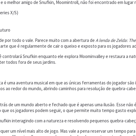
 e o melhor amigo de Snufkin, Moomintroll, não foi encontrado em lugar
eries X/S)
futuro
e por todo o vale. Parece muito com a abertura de
A lenda de Zelda: Th
e arte que é regularmente de cair o queixo e exposto para os jogadores 
 controlará Snufkin enquanto ele explora Moominvalley e restaura a nat
er todos fora de seus jardins.
sta é uma aventura musical em que as únicas ferramentas do jogador s
ulos ao redor do mundo, abrindo caminhos para resolução de quebra-cabe
to atrás de um mundo aberto e fechado que é apenas uma ilusão. Esse nã
o que os jogadores podem seguir, o que permite muito tempo gasto expl
e Snufkin interagindo com a natureza e resolvendo pequenos quebra-cabeç
quer um nível mais alto de jogo. Mas vale a pena reservar um tempo para e