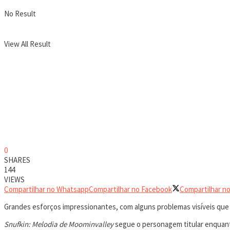
No Result
View All Result
0
SHARES
144
VIEWS
Compartilhar no Whatsapp
Compartilhar no Facebook
Compartilhar no
Grandes esforços impressionantes, com alguns problemas visíveis que
Snufkin: Melodia de Moominvalley
segue o personagem titular enquanto 