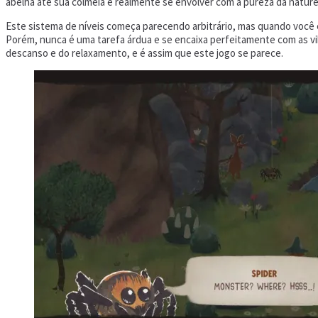
abelha até sua colméia e realmente se envolver com a pureza da natu
Este sistema de níveis começa parecendo arbitrário, mas quando você e
Porém, nunca é uma tarefa árdua e se encaixa perfeitamente com as v
descanso e do relaxamento, e é assim que este jogo se parece.