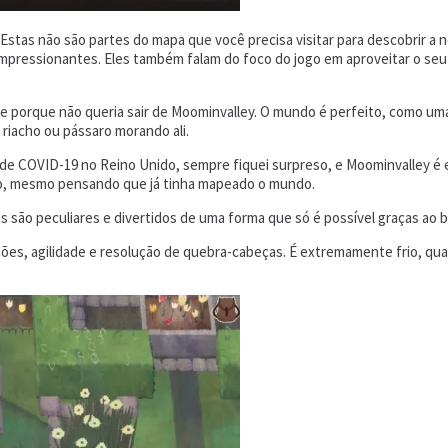
stas não são partes do mapa que você precisa visitar para descobrir a 
impressionantes. Eles também falam do foco do jogo em aproveitar o se
de porque não queria sair de Moominvalley. O mundo é perfeito, como um
riacho ou pássaro morando ali.
ios de COVID-19 no Reino Unido, sempre fiquei surpreso, e Moominvalley
vo, mesmo pensando que já tinha mapeado o mundo.
ns são peculiares e divertidos de uma forma que só é possível graças ao
ções, agilidade e resolução de quebra-cabeças. É extremamente frio, qua