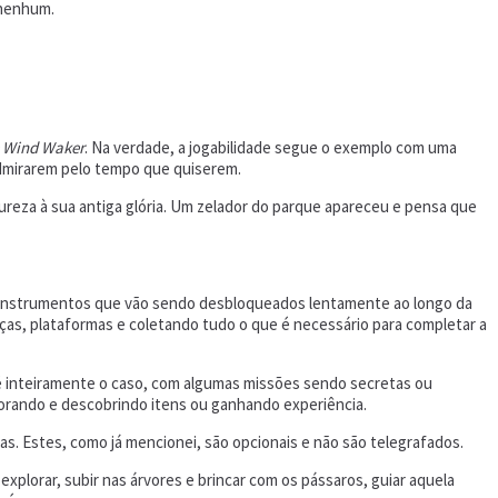
 nenhum.
e Wind Waker
. Na verdade, a jogabilidade segue o exemplo com uma
admirarem pelo tempo que quiserem.
ureza à sua antiga glória. Um zelador do parque apareceu e pensa que
ão instrumentos que vão sendo desbloqueados lentamente ao longo da
ças, plataformas e coletando tudo o que é necessário para completar a
o é inteiramente o caso, com algumas missões sendo secretas ou
orando e descobrindo itens ou ganhando experiência.
as. Estes, como já mencionei, são opcionais e não são telegrafados.
xplorar, subir nas árvores e brincar com os pássaros, guiar aquela