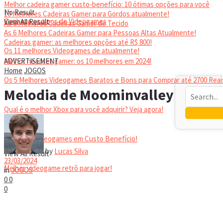
Melhor cadeira gamer custo-benefício: 10 ótimas opções para você
No Result
10 Melhores Cadeiras Gamer para Gordos atualmente!
Conheça os tipos de Videogames
View All Result
As 6 Melhores Cadeiras Gamer de Tecido
As 6 Melhores Cadeiras Gamer para Pessoas Altas Atualmente!
Cadeiras gamer: as melhores opções até R$ 800!
Os 11 melhores Videogames de atualmente!
HEADSET
Melhor headset gamer: os 10 melhores em 2024!
ADVERTISEMENT
Home
JOGOS
Os 5 Melhores Videogames Baratos e Bons para Comprar até 2700 Reai
Melodia de Moominvalley
Qual é o melhor Xbox para você adquirir? Veja agora!
Melhores Videogames em Custo Benefício!
No Result
by
Lucas Silva
View All Result
23/03/2024
Melhor videogame retrô para jogar!
in
JOGOS
0
0
0
VIDEOGAMES PORTÁTEIS