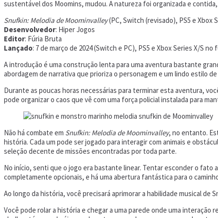
sustentável dos Moomins, mudou. A natureza foi organizada e contida,
Snufkin: Melodia de Moominvalley
(PC, Switch (revisado), PS5 e Xbox S
Desenvolvedor
: Hiper Jogos
Editor
: Fúria Bruta
Lançado
: 7 de março de 2024 (Switch e PC), PS5 e Xbox Series X/S no 
A introdução é uma construção lenta para uma aventura bastante grand
abordagem de narrativa que prioriza o personagem e um lindo estilo d
Durante as poucas horas necessárias para terminar esta aventura, você
pode organizar o caos que vê com uma força policial instalada para mant
Não há combate em
Snufkin: Melodia de Moominvalley
, no entanto. E
história. Cada um pode ser jogado para interagir com animais e obstác
seleção decente de missões encontradas por toda parte.
No início, senti que o jogo era bastante linear. Tentar esconder o fa
completamente opcionais, e há uma abertura fantástica para o caminh
Ao longo da história, você precisará aprimorar a habilidade musical d
Você pode rolar a história e chegar a uma parede onde uma interação re