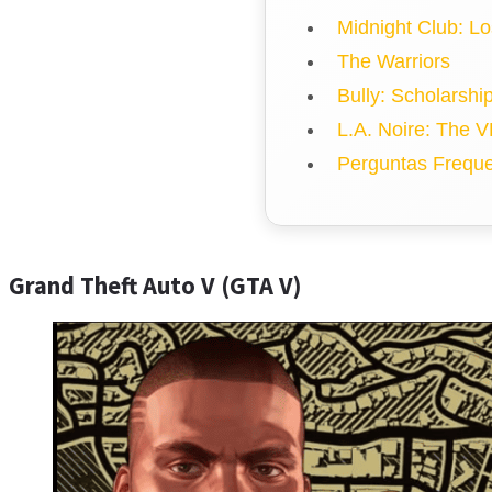
Midnight Club: L
The Warriors
Bully: Scholarship
L.A. Noire: The 
Perguntas Freque
Grand Theft Auto V (GTA V)