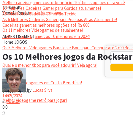
Melhor cadeira gamer custo-benefício: 10 ótimas opções para você
No Result
10 Melhores Cadeiras Gamer para Gordos atualmente!
Conheça os tipos de Videogames
View All Result
As 6 Melhores Cadeiras Gamer de Tecido
As 6 Melhores Cadeiras Gamer para Pessoas Altas Atualmente!
Cadeiras gamer: as melhores opções até R$ 800!
Os 11 melhores Videogames de atualmente!
HEADSET
Melhor headset gamer: os 10 melhores em 2024!
ADVERTISEMENT
Home
JOGOS
Os 5 Melhores Videogames Baratos e Bons para Comprar até 2700 Reai
Os 10 Melhores jogos da Rocksta
Qual é o melhor Xbox para você adquirir? Veja agora!
Melhores Videogames em Custo Benefício!
No Result
by
Lucas Silva
View All Result
14/05/2024
Melhor videogame retrô para jogar!
in
JOGOS
0
0
0
VIDEOGAMES PORTÁTEIS