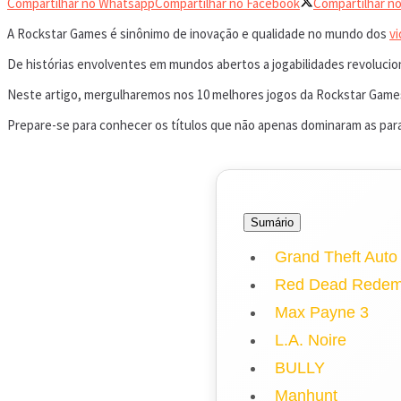
Compartilhar no Whatsapp
Compartilhar no Facebook
Compartilhar no
A Rockstar Games é sinônimo de inovação e qualidade no mundo dos
v
De histórias envolventes em mundos abertos a jogabilidades revolucio
Neste artigo, mergulharemos nos 10 melhores jogos da Rockstar Games
Prepare-se para conhecer os títulos que não apenas dominaram as pa
Sumário
Grand Theft Auto
Red Dead Redem
Max Payne 3
L.A. Noire
BULLY
Manhunt