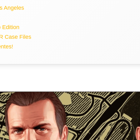
os Angeles
 Edition
VR Case Files
ntes!