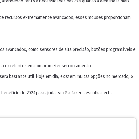
es, atendendo tanto a necessidades básicas quanto a demandas mais
am de recursos extremamente avançados, esses mouses proporcionam
sos avançados, como sensores de alta precisão, botões programáveis e
nho excelente sem comprometer seu orçamento.
será bastante útil. Hoje em dia, existem muitas opções no mercado, o
nefício de 2024 para ajudar você a fazer a escolha certa.