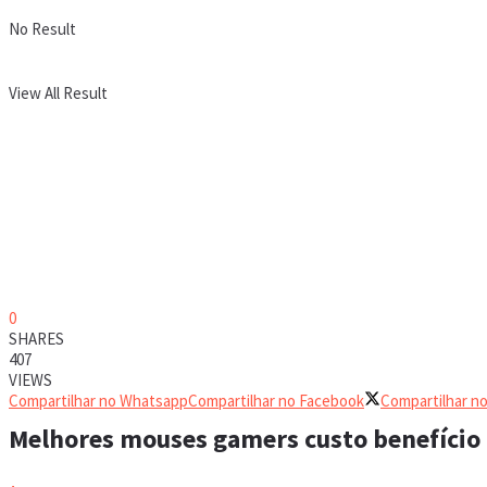
No Result
View All Result
0
SHARES
407
VIEWS
Compartilhar no Whatsapp
Compartilhar no Facebook
Compartilhar no
Melhores mouses gamers custo benefício