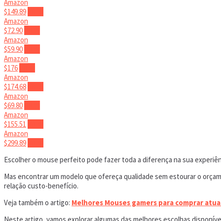
Amazon
$149.89
VIEW
Amazon
$72.90
VIEW
Amazon
$59.90
VIEW
Amazon
$176
VIEW
Amazon
$174.68
VIEW
Amazon
$69.80
VIEW
Amazon
$155.51
VIEW
Amazon
$299.89
VIEW
Escolher o mouse perfeito pode fazer toda a diferença na sua experiênc
Mas encontrar um modelo que ofereça qualidade sem estourar o orçam
relação custo-benefício.
Veja também o artigo:
Melhores Mouses gamers para comprar atua
Neste artigo, vamos explorar algumas das melhores escolhas disponív