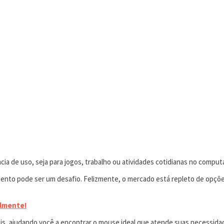
ia de uso, seja para jogos, trabalho ou atividades cotidianas no comput
ento pode ser um desafio. Felizmente, o mercado está repleto de opç
lmente!
eis, ajudando você a encontrar o mouse ideal que atende suas necessid