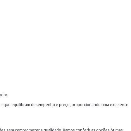
ador.
ões que equilibram desempenho e preço, proporcionando uma excelente
ades sem comprometer a qualidade. Vamos conferir as opções ótimas