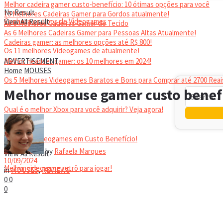
Melhor cadeira gamer custo-benefício: 10 ótimas opções para você
No Result
10 Melhores Cadeiras Gamer para Gordos atualmente!
Conheça os tipos de Videogames
View All Result
As 6 Melhores Cadeiras Gamer de Tecido
As 6 Melhores Cadeiras Gamer para Pessoas Altas Atualmente!
Cadeiras gamer: as melhores opções até R$ 800!
Os 11 melhores Videogames de atualmente!
HEADSET
Melhor headset gamer: os 10 melhores em 2024!
ADVERTISEMENT
Home
MOUSES
Os 5 Melhores Videogames Baratos e Bons para Comprar até 2700 Reai
Melhor mouse gamer custo benefí
Qual é o melhor Xbox para você adquirir? Veja agora!
Melhores Videogames em Custo Benefício!
No Result
by
Rafaela Marques
View All Result
10/09/2024
Melhor videogame retrô para jogar!
in
MOUSES
,
REVIEWS
0
0
0
VIDEOGAMES PORTÁTEIS