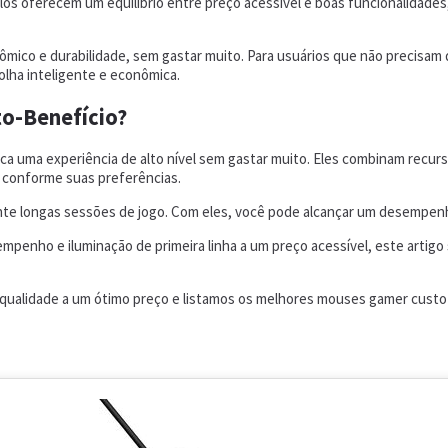
los oferecem um equilíbrio entre preço acessível e boas funcionalidad
mico e durabilidade, sem gastar muito. Para usuários que não precis
olha inteligente e econômica.
o-Benefício?
a uma experiência de alto nível sem gastar muito. Eles combinam recur
e conforme suas preferências.
te longas sessões de jogo. Com eles, você pode alcançar um desempe
enho e iluminação de primeira linha a um preço acessível, este artigo 
ualidade a um ótimo preço e listamos os melhores mouses gamer custo-be