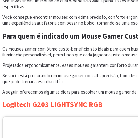
Sim, investir em um mouse de custo-benefício vale a pena. Esses mode
específicas.
Você consegue encontrar mouses com ótima precisão, conforto ergonô
uma experiência satisfatória sem pesar no bolso, tornando-se uma esc
Para quem é indicado um Mouse Gamer Cust
Os mouses gamer com ótimo custo-benefício são ideais para quem busc
iluminação personalizável, permitindo que cada jogador ajuste o mous
Projetados ergonomicamente, esses mouses garantem conforto duran
Se você está procurando um mouse gamer com alta precisão, bom desemp
que pode tornar a escolha difícil.
A seguir, oferecemos algumas dicas para escolher um mouse gamer de q
Logitech G203 LIGHTSYNC RGB