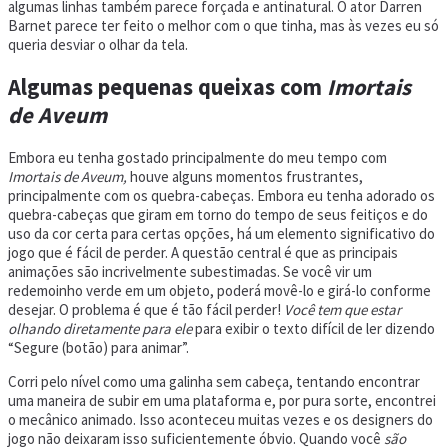
algumas linhas também parece forçada e antinatural. O ator Darren
Barnet parece ter feito o melhor com o que tinha, mas às vezes eu só
queria desviar o olhar da tela.
Algumas pequenas queixas com
Imortais
de Aveum
Embora eu tenha gostado principalmente do meu tempo com
Imortais de Aveum,
houve alguns momentos frustrantes,
principalmente com os quebra-cabeças. Embora eu tenha adorado os
quebra-cabeças que giram em torno do tempo de seus feitiços e do
uso da cor certa para certas opções, há um elemento significativo do
jogo que é fácil de perder. A questão central é que as principais
animações são incrivelmente subestimadas. Se você vir um
redemoinho verde em um objeto, poderá movê-lo e girá-lo conforme
desejar. O problema é que é tão fácil perder!
Você tem que estar
olhando diretamente para ele
para exibir o texto difícil de ler dizendo
“Segure (botão) para animar”.
Corri pelo nível como uma galinha sem cabeça, tentando encontrar
uma maneira de subir em uma plataforma e, por pura sorte, encontrei
o mecânico animado. Isso aconteceu muitas vezes e os designers do
jogo não deixaram isso suficientemente óbvio. Quando você
são