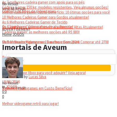
As 7 melhores cadeira gamer com apoio para os pés
No Result
Cadeira Gamer 150 kg: modelos resistentes, Veja algumas opções!
View All Result
Conheça os tipos de Videogames
Melhor cadeira gamer custo-benefício: 10 ótimas opções para você
10 Melhores Cadeiras Gamer para Gordos atualmente!
As 6 Melhores Cadeiras Gamer de Tecido
Os 11 melhores Videogames de atualmente!
As 6 Melhores Cadeiras Gamer para Pessoas Altas Atualmente!
ADVERTISEMENT
Cadeiras gamer: as melhores opções até R$ 800!
Home
JOGOS
HEADSET
Melhor headset gamer: os 10 melhores em 2024!
Os 5 Melhores Videogames Baratos e Bons para Comprar até 2700
Imortais de Aveum
Reais
Qual é o melhor Xbox para você adquirir? Veja agora!
by
Lucas Silva
19/03/2024
No Result
in
JOGOS
View All Result
Melhores Videogames em Custo Benefício!
0
0
0
Melhor videogame retrô para jogar!