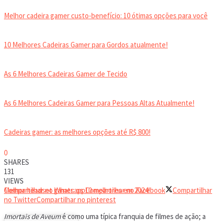
Melhor cadeira gamer custo-benefício: 10 ótimas opções para você
10 Melhores Cadeiras Gamer para Gordos atualmente!
As 6 Melhores Cadeiras Gamer de Tecido
As 6 Melhores Cadeiras Gamer para Pessoas Altas Atualmente!
Cadeiras gamer: as melhores opções até R$ 800!
0
HEADSET
SHARES
131
VIEWS
Melhor headset gamer: os 10 melhores em 2024!
Compartilhar no Whatsapp
Compartilhar no Facebook
Compartilhar
no Twitter
Compartilhar no pinterest
Imortais de Aveum
é como uma típica franquia de filmes de ação; a