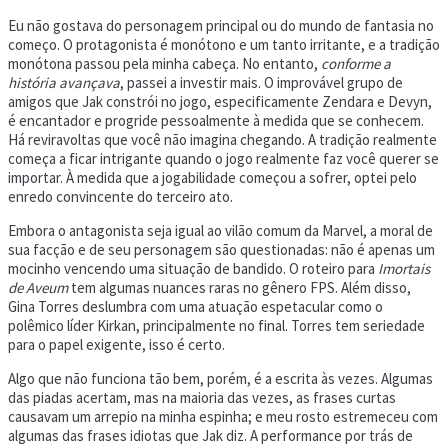
Eu não gostava do personagem principal ou do mundo de fantasia no
começo. O protagonista é monótono e um tanto irritante, e a tradição
monótona passou pela minha cabeça. No entanto,
conforme a
história avançava
, passei a investir mais. O improvável grupo de
amigos que Jak constrói no jogo, especificamente Zendara e Devyn,
é encantador e progride pessoalmente à medida que se conhecem.
Há reviravoltas que você não imagina chegando. A tradição realmente
começa a ficar intrigante quando o jogo realmente faz você querer se
importar. À medida que a jogabilidade começou a sofrer, optei pelo
enredo convincente do terceiro ato.
Embora o antagonista seja igual ao vilão comum da Marvel, a moral de
sua facção e de seu personagem são questionadas: não é apenas um
mocinho vencendo uma situação de bandido. O roteiro para
Imortais
de Aveum
tem algumas nuances raras no gênero FPS. Além disso,
Gina Torres deslumbra com uma atuação espetacular como o
polêmico líder Kirkan, principalmente no final. Torres tem seriedade
para o papel exigente, isso é certo.
Algo que não funciona tão bem, porém, é a escrita às vezes. Algumas
das piadas acertam, mas na maioria das vezes, as frases curtas
causavam um arrepio na minha espinha; e meu rosto estremeceu com
algumas das frases idiotas que Jak diz. A performance por trás de