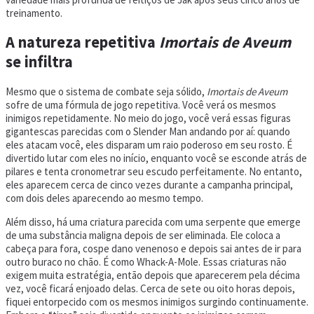
treinamento.
A natureza repetitiva
Imortais de Aveum
se infiltra
Mesmo que o sistema de combate seja sólido,
Imortais de Aveum
sofre de uma fórmula de jogo repetitiva. Você verá os mesmos
inimigos repetidamente. No meio do jogo, você verá essas figuras
gigantescas parecidas com o Slender Man andando por aí: quando
eles atacam você, eles disparam um raio poderoso em seu rosto. É
divertido lutar com eles no início, enquanto você se esconde atrás de
pilares e tenta cronometrar seu escudo perfeitamente. No entanto,
eles aparecem cerca de cinco vezes durante a campanha principal,
com dois deles aparecendo ao mesmo tempo.
Além disso, há uma criatura parecida com uma serpente que emerge
de uma substância maligna depois de ser eliminada. Ele coloca a
cabeça para fora, cospe dano venenoso e depois sai antes de ir para
outro buraco no chão. É como Whack-A-Mole. Essas criaturas não
exigem muita estratégia, então depois que aparecerem pela décima
vez, você ficará enjoado delas. Cerca de sete ou oito horas depois,
fiquei entorpecido com os mesmos inimigos surgindo continuamente.