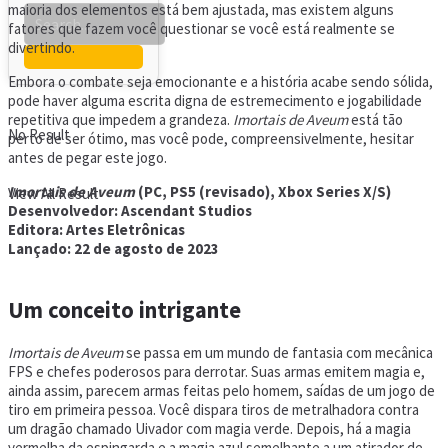
maioria dos elementos está bem ajustada, mas existem alguns
fatores que fazem você questionar se você está realmente se
divertindo.
Embora o combate seja emocionante e a história acabe sendo sólida,
pode haver alguma escrita digna de estremecimento e jogabilidade
repetitiva que impedem a grandeza.
Imortais de Aveum
está tão
No Result
perto de ser ótimo, mas você pode, compreensivelmente, hesitar
antes de pegar este jogo.
Imortais de Aveum
(PC, PS5 (revisado), Xbox Series X/S)
View All Result
Desenvolvedor: Ascendant Studios
Editora: Artes Eletrônicas
Lançado: 22 de agosto de 2023
Um conceito intrigante
Imortais de Aveum
se passa em um mundo de fantasia com mecânica
FPS e chefes poderosos para derrotar. Suas armas emitem magia e,
ainda assim, parecem armas feitas pelo homem, saídas de um jogo de
tiro em primeira pessoa. Você dispara tiros de metralhadora contra
um dragão chamado Uivador com magia verde. Depois, há a magia
vermelha da espingarda e a magia azul semelhante a um atirador de