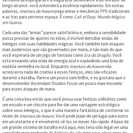
longo alcance: você entenderá a essência rapidamente. Em outras
palavras,
Imortais de Aveum
pega armas e mecânicas FPS tradicionais
e as traz para um novo espaço. É como
Call of Duty: Mundo Mágico
em Guerra.
Cada uma das “armas” parece satisfatória e, embora a sensibilidade
possa precisar de ajustes no início, é incrível derrubar ondas de
inimigos com suas habilidades mágicas. Você também tem ataques
mais poderosos que são governados por mana, e são mais do que
você esperaria de um jogo de fantasia como
Era do Dragão.
Você
está enviando uma onda de energia azul e explodindo uma bola de
matéria vermelha no local. Enquanto
Imortais de Aveum
não
acrescenta nada de criativo a esses feitiços, eles são eficazes
durante a batalha. Parece um pouco sem brilho, e eu gostaria que o
desenvolvedor Ascendant Studios fosse um pouco mais inovador
para esses ataques de mana.
É uma coisa boa então que você possa usar feitiços utilitários como
um escudo e um chicote para lhe dar uma vantagem estratégica
sobre seus inimigos, o que é uma maneira fantástica de contornar os
níveis de
Imortais de Aveum.
Você pode pular de um lugar para outro
em um instante e é envolvente vê-los se mover tão rápido. A base de
um grande sistema de batalha está aqui, mas teria sido legal ver uma
variedade mais profunda de feitiços de Jak após seus cinco anos de