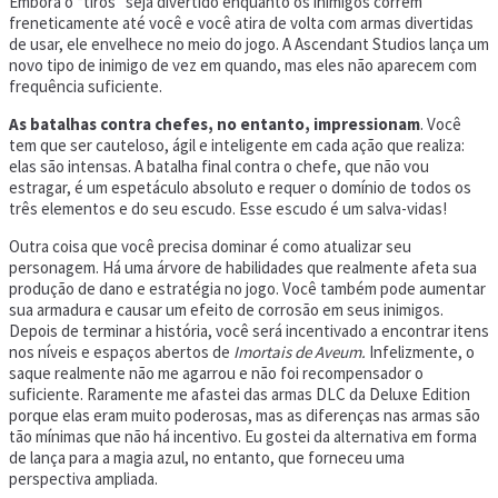
Embora o “tiros” seja divertido enquanto os inimigos correm
freneticamente até você e você atira de volta com armas divertidas
de usar, ele envelhece no meio do jogo. A Ascendant Studios lança um
novo tipo de inimigo de vez em quando, mas eles não aparecem com
frequência suficiente.
As batalhas contra chefes, no entanto, impressionam
. Você
tem que ser cauteloso, ágil e inteligente em cada ação que realiza:
elas são intensas. A batalha final contra o chefe, que não vou
estragar, é um espetáculo absoluto e requer o domínio de todos os
três elementos e do seu escudo. Esse escudo é um salva-vidas!
Outra coisa que você precisa dominar é como atualizar seu
personagem. Há uma árvore de habilidades que realmente afeta sua
produção de dano e estratégia no jogo. Você também pode aumentar
sua armadura e causar um efeito de corrosão em seus inimigos.
Depois de terminar a história, você será incentivado a encontrar itens
nos níveis e espaços abertos de
Imortais de Aveum.
Infelizmente, o
saque realmente não me agarrou e não foi recompensador o
suficiente. Raramente me afastei das armas DLC da Deluxe Edition
porque elas eram muito poderosas, mas as diferenças nas armas são
tão mínimas que não há incentivo. Eu gostei da alternativa em forma
de lança para a magia azul, no entanto, que forneceu uma
perspectiva ampliada.