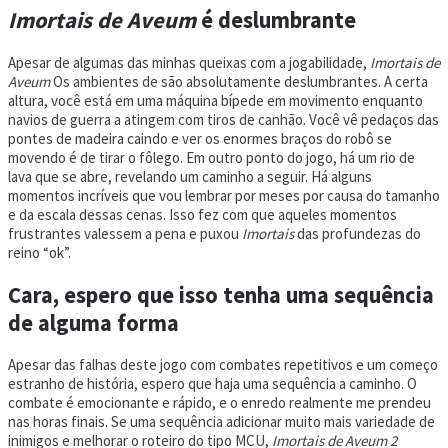
Imortais de Aveum
é deslumbrante
Apesar de algumas das minhas queixas com a jogabilidade,
Imortais de
Aveum
Os ambientes de são absolutamente deslumbrantes. A certa
altura, você está em uma máquina bípede em movimento enquanto
navios de guerra a atingem com tiros de canhão. Você vê pedaços das
pontes de madeira caindo e ver os enormes braços do robô se
movendo é de tirar o fôlego. Em outro ponto do jogo, há um rio de
lava que se abre, revelando um caminho a seguir. Há alguns
momentos incríveis que vou lembrar por meses por causa do tamanho
e da escala dessas cenas. Isso fez com que aqueles momentos
frustrantes valessem a pena e puxou
Imortais
das profundezas do
reino “ok”.
Cara, espero que isso tenha uma sequência
de alguma forma
Apesar das falhas deste jogo com combates repetitivos e um começo
estranho de história, espero que haja uma sequência a caminho. O
combate é emocionante e rápido, e o enredo realmente me prendeu
nas horas finais. Se uma sequência adicionar muito mais variedade de
inimigos e melhorar o roteiro do tipo MCU,
Imortais de Aveum 2