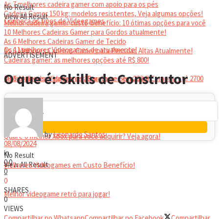
As 7 melhores cadeira gamer com apoio para os pés
No Result
Cadeira Gamer 150 kg: modelos resistentes, Veja algumas opções!
View All Result
Conheça os tipos de Videogames
Melhor cadeira gamer custo-benefício: 10 ótimas opções para você
10 Melhores Cadeiras Gamer para Gordos atualmente!
As 6 Melhores Cadeiras Gamer de Tecido
Os 11 melhores Videogames de atualmente!
As 6 Melhores Cadeiras Gamer para Pessoas Altas Atualmente!
ADVERTISEMENT
Cadeiras gamer: as melhores opções até R$ 800!
HEADSET
O que é: Skills de Construtor
Melhor headset gamer: os 10 melhores em 2024!
Os 5 Melhores Videogames Baratos e Bons para Comprar até 2700
Reais
by
Leonardo Santos
Qual é o melhor Xbox para você adquirir? Veja agora!
08/08/2024
in
No Result
0
0
View All Result
Melhores Videogames em Custo Benefício!
0
0
SHARES
Melhor videogame retrô para jogar!
0
VIEWS
Compartilhar no Whatsapp
Compartilhar no Facebook
Compartilhar