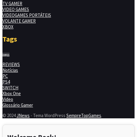
TV GAMER
VIDEO GAMES
VIDEOGAMES PORTÁTEIS
VOLANTE GAMER
XBOX
Tags
jogos
REVIEWS
Notícias
PC
PS4
SWITCH
Xbox One
Video
Glossário Gamer
© 2024
JNews
- Tema WordPress
SempreTopGames
.