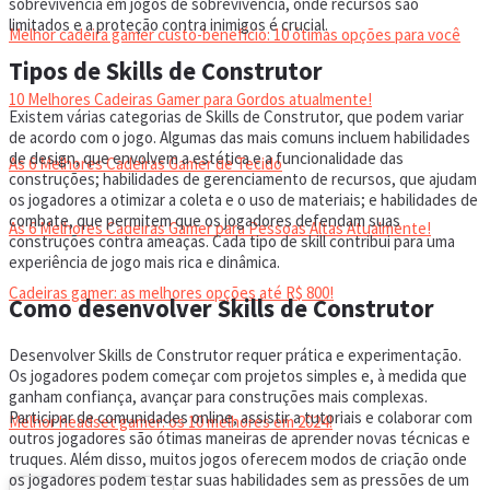
sobrevivência em jogos de sobrevivência, onde recursos são
limitados e a proteção contra inimigos é crucial.
Melhor cadeira gamer custo-benefício: 10 ótimas opções para você
Tipos de Skills de Construtor
10 Melhores Cadeiras Gamer para Gordos atualmente!
Existem várias categorias de Skills de Construtor, que podem variar
de acordo com o jogo. Algumas das mais comuns incluem habilidades
de design, que envolvem a estética e a funcionalidade das
As 6 Melhores Cadeiras Gamer de Tecido
construções; habilidades de gerenciamento de recursos, que ajudam
os jogadores a otimizar a coleta e o uso de materiais; e habilidades de
combate, que permitem que os jogadores defendam suas
As 6 Melhores Cadeiras Gamer para Pessoas Altas Atualmente!
construções contra ameaças. Cada tipo de skill contribui para uma
experiência de jogo mais rica e dinâmica.
Cadeiras gamer: as melhores opções até R$ 800!
Como desenvolver Skills de Construtor
Desenvolver Skills de Construtor requer prática e experimentação.
HEADSET
Os jogadores podem começar com projetos simples e, à medida que
ganham confiança, avançar para construções mais complexas.
Participar de comunidades online, assistir a tutoriais e colaborar com
Melhor headset gamer: os 10 melhores em 2024!
outros jogadores são ótimas maneiras de aprender novas técnicas e
truques. Além disso, muitos jogos oferecem modos de criação onde
os jogadores podem testar suas habilidades sem as pressões de um