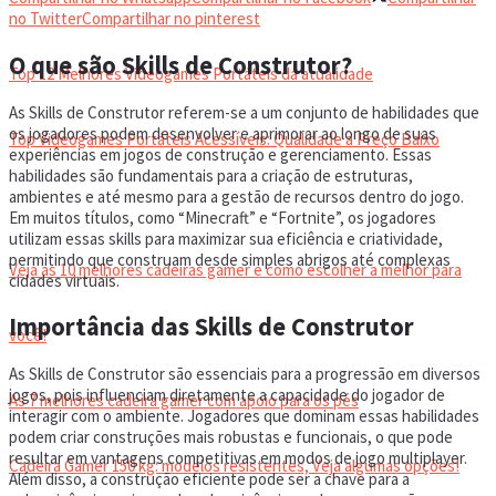
VIDEOGAMES PORTÁTEIS
no Twitter
Compartilhar no pinterest
O que são Skills de Construtor?
Top 12 Melhores Videogames Portáteis da atualidade
As Skills de Construtor referem-se a um conjunto de habilidades que
os jogadores podem desenvolver e aprimorar ao longo de suas
Top Videogames Portáteis Acessíveis: Qualidade a Preço Baixo
experiências em jogos de construção e gerenciamento. Essas
habilidades são fundamentais para a criação de estruturas,
ambientes e até mesmo para a gestão de recursos dentro do jogo.
CADEIRA GAMER
Em muitos títulos, como “Minecraft” e “Fortnite”, os jogadores
utilizam essas skills para maximizar sua eficiência e criatividade,
permitindo que construam desde simples abrigos até complexas
Veja as 10 melhores cadeiras gamer e como escolher a melhor para
cidades virtuais.
Importância das Skills de Construtor
você!
As Skills de Construtor são essenciais para a progressão em diversos
jogos, pois influenciam diretamente a capacidade do jogador de
As 7 melhores cadeira gamer com apoio para os pés
interagir com o ambiente. Jogadores que dominam essas habilidades
podem criar construções mais robustas e funcionais, o que pode
resultar em vantagens competitivas em modos de jogo multiplayer.
Cadeira Gamer 150 kg: modelos resistentes, Veja algumas opções!
Além disso, a construção eficiente pode ser a chave para a