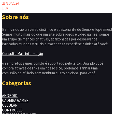
21/10/2024
1.6k
Sobre nós
Bem-vindo ao universo dinâmico e apaixonante do SempreTopGames!
Somos muito mais do que um site sobre jogos e video games; somos
um grupo de mentes criativas, apaixonadas por desbravar os
intricados mundos virtuais e trazer essa experiência única até você.
Consulte Mais informação
o sempretopgames.com.br é suportado pelo leitor. Quando você
compra através de links em nosso site, podemos ganhar uma
comissão de afiliado sem nenhum custo adicional para você.
Categorias
ANDROID
CADEIRA GAMER
CELULAR
CONTROLES