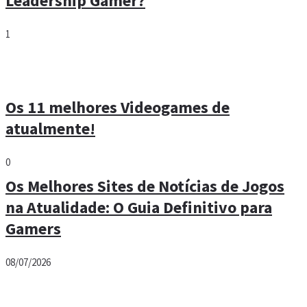
Leadership Gamer?
1
Os 11 melhores Videogames de
atualmente!
0
Os Melhores Sites de Notícias de Jogos
na Atualidade: O Guia Definitivo para
Gamers
08/07/2026