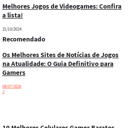
Melhores Jogos de Videogames: Confira
a lista!
21/10/2024
Recomendado
Os Melhores Sites de Notícias de Jogos
na Atualidade: O Guia Definitivo para
Gamers
08/07/2026
2
10 Melhores Celulares Gamer Baratos