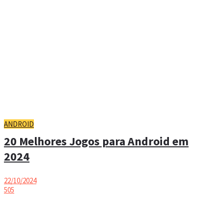
ANDROID
20 Melhores Jogos para Android em
2024
22/10/2024
505