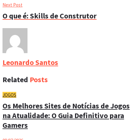
Next Post
O que é: Skills de Construtor
Leonardo Santos
Related
Posts
JOGOS
Os Melhores Sites de Notícias de Jogos
na Atualidade: O Guia Definitivo para
Gamers