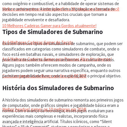
como oxigênio e combustível, e a habilidade de operar sistemas de
sonar e armamentos. A interação com a tripulação e a tomada de
Melhor cadeira gamer custo-benefício: 10 ótimas opções para você
decisões em tempo real são aspectos cruciais que tornam a
jogabilidade envolvente e desafiadora.
10 Melhores Cadeiras Gamer para Gordos atualmente!
Tipos de Simuladores de Submarino
As 6 Melhores Cadeiras Gamer de Tecido
Existem diversos tipos de simuladores de submarino, que podem ser
classificados em categorias como simuladores de combate, onde o
foco está em batalhas navais, e simuladores de exploração, que
As 6 Melhores Cadeiras Gamer para Pessoas Altas Atualmente!
priorizam a descoberta de novos ambientes e a coleta de dados.
Alguns jogos também oferecem modos de campanha, onde os
jogadores podem seguir uma narrativa específica, enquanto outros
Cadeiras gamer: as melhores opções até R$ 800!
permitem jogabilidade livre, onde a exploração é o principal objetivo.
História dos Simuladores de Submarino
HEADSET
A história dos simuladores de submarino remonta aos primeiros jogos
de computador, onde gráficos simples e jogabilidade básica eram a
Melhor headset gamer: os 10 melhores em 2024!
norma. Com o avanço da tecnologia, esses jogos evoluíram para
experiências mais complexas e realistas, incorporando física
avançada e inteligência artificial. Títulos icônicos, como “Silent
Hunter” e “Sub Command”, ajudaram a popularizar o gênero e