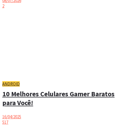
08/07/2026
2
ANDROID
10 Melhores Celulares Gamer Baratos
para Você!
16/04/2025
517