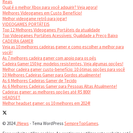
Reais
Qual é o melhor Xbox para você adquirir? Veja agora!
Melhores Videogames em Custo Benefício!
Melhor videogame retrô para jogar!
VIDEOGAMES PORTÁTEIS
Top 12 Melhores Videogames Portáteis da atualidade
Top Videogames Portáteis Acessíveis: Qualidade a Preço Baixo
CADEIRA GAMER
Veja as 10 melhores cadeiras gamer e como escolher a melhor para
você!
As 7 melhores cadeira gamer com apoio para os pés
Cadeira Gamer 150 kg: modelos resistentes, Veja algumas opções!
Melhor cadeira gamer custo-benefício: 10 ótimas opções para você
10 Melhores Cadeiras Gamer para Gordos atualmente!
As 6 Melhores Cadeiras Gamer de Tecido
As 6 Melhores Cadeiras Gamer para Pessoas Altas Atualmente!
Cadeiras gamer: as melhores opções até R$ 800!
HEADSET
Melhor headset gamer: os 10 melhores em 2024!
© 2024
JNews
- Tema WordPress
SempreTopGames
.