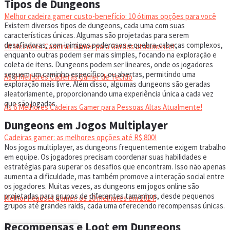
Tipos de Dungeons
Melhor cadeira gamer custo-benefício: 10 ótimas opções para você
Existem diversos tipos de dungeons, cada uma com suas
características únicas. Algumas são projetadas para serem
desafiadoras, com inimigos poderosos e quebra-cabeças complexos,
10 Melhores Cadeiras Gamer para Gordos atualmente!
enquanto outras podem ser mais simples, focando na exploração e
coleta de itens. Dungeons podem ser lineares, onde os jogadores
seguem um caminho específico, ou abertas, permitindo uma
As 6 Melhores Cadeiras Gamer de Tecido
exploração mais livre. Além disso, algumas dungeons são geradas
aleatoriamente, proporcionando uma experiência única a cada vez
que são jogadas.
As 6 Melhores Cadeiras Gamer para Pessoas Altas Atualmente!
Dungeons em Jogos Multiplayer
Cadeiras gamer: as melhores opções até R$ 800!
Nos jogos multiplayer, as dungeons frequentemente exigem trabalho
em equipe. Os jogadores precisam coordenar suas habilidades e
estratégias para superar os desafios que encontram. Isso não apenas
HEADSET
aumenta a dificuldade, mas também promove a interação social entre
os jogadores. Muitas vezes, as dungeons em jogos online são
projetadas para grupos de diferentes tamanhos, desde pequenos
Melhor headset gamer: os 10 melhores em 2024!
grupos até grandes raids, cada uma oferecendo recompensas únicas.
Recompensas e Loot em Dungeons