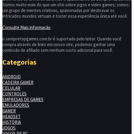
Somos muito mais do que um site sobre jogos e video games; somos
um grupo de mentes criativas, apaixonadas por desbravar os
intricados mundos virtuais e trazer essa experiência única até você.
Consulte Mais informação
o sempretopgames.com.br é suportado pelo leitor. Quando você
compra através de links em nosso site, podemos ganhar uma
comissão de afiliado sem nenhum custo adicional para você.
Categorias
ANDROID
CADEIRA GAMER
CELULAR
CONTROLES
EMPRESAS DE GAMES
EMULADORES
GAMER
HEADSET
HISTÓRIA
JOGOS
JOGOS DE PC