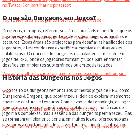
VIDEOGAMES PORTÁTEIS
no Twitter
Compartilhar no pinterest
O que são Dungeons em Jogos?
Top 12 Melhores Videogames Portáteis da atualidade
Dungeons, em jogos, referem-se a áreas ou níveis específicos que os
jogadores exploram, geralmente repletos de inimigos, armadilhas e
Top Videogames Portáteis Acessíveis: Qualidade a Preço Baixo
tesouros. Essas áreas são projetadas para desafiar as habilidades dos
jogadores, oferecendo uma experiência imersiva e muitas vezes
colaborativa. O conceito de dungeons é amplamente utilizado em
CADEIRA GAMER
jogos de RPG, onde os jogadores formam grupos para enfrentar
desafios em ambientes subterrâneos ou em locais isolados.
Veja as 10 melhores cadeiras gamer e como escolher a melhor para
História das Dungeons nos Jogos
O conceito de dungeons remonta aos primeiros jogos de RPG, como
você!
Dungeons & Dragons, que popularizou a ideia de explorar masmorras
cheias de criaturas e tesouros. Com o avanço da tecnologia, os jogos
começaram a incorporar gráficos mais elaborados e mecânicas de
As 7 melhores cadeira gamer com apoio para os pés
jogo mais complexas, mas a essência das dungeons permaneceu. Elas
se tornaram um elemento central em muitos jogos, oferecendo aos
jogadores a oportunidade de se aventurar em mundos fantásticos.
Cadeira Gamer 150 kg: modelos resistentes, Veja algumas opções!