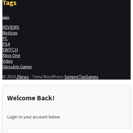
Tags
jogos
REVIEWS
Notícias
PC
PS4
SWITCH
Xbox One
Video
Glossário Gamer
© 2024
JNews
- Tema WordPress
SempreTopGames
.
Welcome Back!
Login to your account below