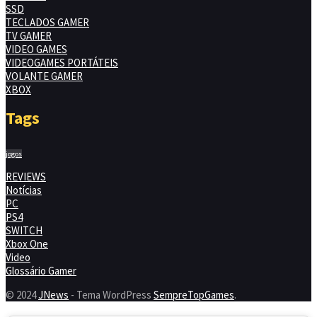
SSD
TECLADOS GAMER
TV GAMER
VIDEO GAMES
VIDEOGAMES PORTÁTEIS
VOLANTE GAMER
XBOX
Tags
jogos
REVIEWS
Notícias
PC
PS4
SWITCH
Xbox One
Video
Glossário Gamer
© 2024
JNews
- Tema WordPress
SempreTopGames
.