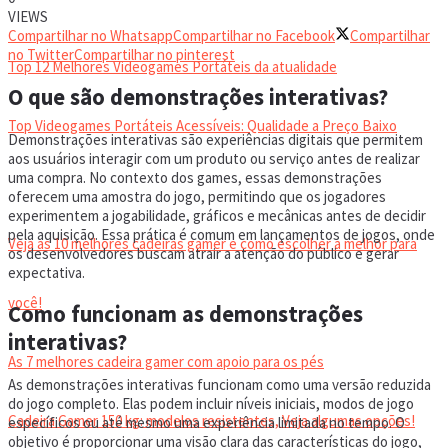
VIDEOGAMES PORTÁTEIS
VIEWS
Compartilhar no Whatsapp
Compartilhar no Facebook
Compartilhar
no Twitter
Compartilhar no pinterest
Top 12 Melhores Videogames Portáteis da atualidade
O que são demonstrações interativas?
Top Videogames Portáteis Acessíveis: Qualidade a Preço Baixo
Demonstrações interativas são experiências digitais que permitem
aos usuários interagir com um produto ou serviço antes de realizar
uma compra. No contexto dos games, essas demonstrações
CADEIRA GAMER
oferecem uma amostra do jogo, permitindo que os jogadores
experimentem a jogabilidade, gráficos e mecânicas antes de decidir
pela aquisição. Essa prática é comum em lançamentos de jogos, onde
Veja as 10 melhores cadeiras gamer e como escolher a melhor para
os desenvolvedores buscam atrair a atenção do público e gerar
expectativa.
você!
Como funcionam as demonstrações
interativas?
As 7 melhores cadeira gamer com apoio para os pés
As demonstrações interativas funcionam como uma versão reduzida
do jogo completo. Elas podem incluir níveis iniciais, modos de jogo
Cadeira Gamer 150 kg: modelos resistentes, Veja algumas opções!
específicos ou até mesmo uma experiência limitada no tempo. O
objetivo é proporcionar uma visão clara das características do jogo,