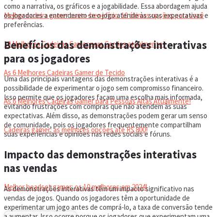
como a narrativa, os gráficos e a jogabilidade. Essa abordagem ajuda
os jogadores a entenderem se o jogo atende às suas expectativas e
Melhor cadeira gamer custo-benefício: 10 ótimas opções para você
preferências.
Benefícios das demonstrações interativas
10 Melhores Cadeiras Gamer para Gordos atualmente!
para os jogadores
As 6 Melhores Cadeiras Gamer de Tecido
Uma das principais vantagens das demonstrações interativas é a
possibilidade de experimentar o jogo sem compromisso financeiro.
Isso permite que os jogadores façam uma escolha mais informada,
As 6 Melhores Cadeiras Gamer para Pessoas Altas Atualmente!
evitando frustrações com compras que não atendem às suas
expectativas. Além disso, as demonstrações podem gerar um senso
de comunidade, pois os jogadores frequentemente compartilham
Cadeiras gamer: as melhores opções até R$ 800!
suas experiências e opiniões nas redes sociais e fóruns.
Impacto das demonstrações interativas
HEADSET
nas vendas
Melhor headset gamer: os 10 melhores em 2024!
As demonstrações interativas têm um impacto significativo nas
vendas de jogos. Quando os jogadores têm a oportunidade de
experimentar um jogo antes de comprá-lo, a taxa de conversão tende
a aumentar. Isso ocorre porque os jogadores que experimentam uma