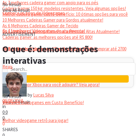
As 7 melhores cadeira gamer com apoio para os pés
No Result
Cadeira Gamer 150 kg: modelos resistentes, Veja algumas opções!
View All Result
Conheça os tipos de Videogames
Melhor cadeira gamer custo-benefício: 10 ótimas opções para você
10 Melhores Cadeiras Gamer para Gordos atualmente!
As 6 Melhores Cadeiras Gamer de Tecido
Os 11 melhores Videogames de atualmente!
As 6 Melhores Cadeiras Gamer para Pessoas Altas Atualmente!
ADVERTISEMENT
Cadeiras gamer: as melhores opções até R$ 800!
HEADSET
O que é: demonstrações
Melhor headset gamer: os 10 melhores em 2024!
Os 5 Melhores Videogames Baratos e Bons para Comprar até 2700
interativas
Reais
Qual é o melhor Xbox para você adquirir? Veja agora!
by
Lucas Silva
No Result
09/08/2024
View All Result
Melhores Videogames em Custo Benefício!
in
0
0
0
Melhor videogame retrô para jogar!
0
SHARES
0