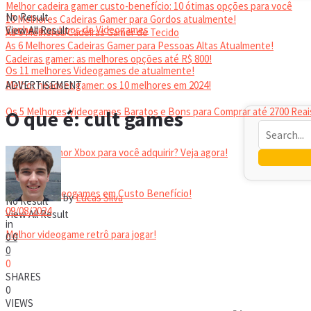
Melhor cadeira gamer custo-benefício: 10 ótimas opções para você
No Result
10 Melhores Cadeiras Gamer para Gordos atualmente!
Conheça os tipos de Videogames
View All Result
As 6 Melhores Cadeiras Gamer de Tecido
As 6 Melhores Cadeiras Gamer para Pessoas Altas Atualmente!
Cadeiras gamer: as melhores opções até R$ 800!
Os 11 melhores Videogames de atualmente!
HEADSET
Melhor headset gamer: os 10 melhores em 2024!
ADVERTISEMENT
Os 5 Melhores Videogames Baratos e Bons para Comprar até 2700 Reai
O que é: cult games
Qual é o melhor Xbox para você adquirir? Veja agora!
Melhores Videogames em Custo Benefício!
by
Lucas Silva
No Result
09/08/2024
View All Result
in
Melhor videogame retrô para jogar!
0
0
0
0
VIDEOGAMES PORTÁTEIS
SHARES
0
VIEWS