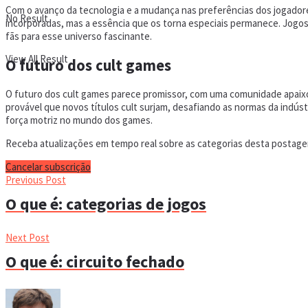
Com o avanço da tecnologia e a mudança nas preferências dos jogador
No Result
incorporadas, mas a essência que os torna especiais permanece. Jogo
fãs para esse universo fascinante.
View All Result
O futuro dos cult games
O futuro dos cult games parece promissor, com uma comunidade apaixon
provável que novos títulos cult surjam, desafiando as normas da ind
força motriz no mundo dos games.
Receba atualizações em tempo real sobre as categorias desta postagem
Cancelar subscrição
Previous Post
O que é: categorias de jogos
Next Post
O que é: circuito fechado