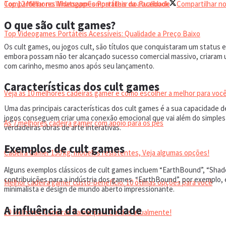
Top 12 Melhores Videogames Portáteis da atualidade
Compartilhar no Whatsapp
Compartilhar no Facebook
Compartilhar no
O que são cult games?
Top Videogames Portáteis Acessíveis: Qualidade a Preço Baixo
Os cult games, ou jogos cult, são títulos que conquistaram um status e
embora possam não ter alcançado sucesso comercial massivo, criaram 
CADEIRA GAMER
com carinho, mesmo anos após seu lançamento.
Características dos cult games
Veja as 10 melhores cadeiras gamer e como escolher a melhor para você
Uma das principais características dos cult games é a sua capacidade
jogos conseguem criar uma conexão emocional que vai além do simples 
As 7 melhores cadeira gamer com apoio para os pés
verdadeiras obras de arte interativas.
Exemplos de cult games
Cadeira Gamer 150 kg: modelos resistentes, Veja algumas opções!
Alguns exemplos clássicos de cult games incluem “EarthBound”, “Shad
contribuições para a indústria dos games. “EarthBound”, por exemplo,
Melhor cadeira gamer custo-benefício: 10 ótimas opções para você
minimalista e design de mundo aberto impressionante.
A influência da comunidade
10 Melhores Cadeiras Gamer para Gordos atualmente!