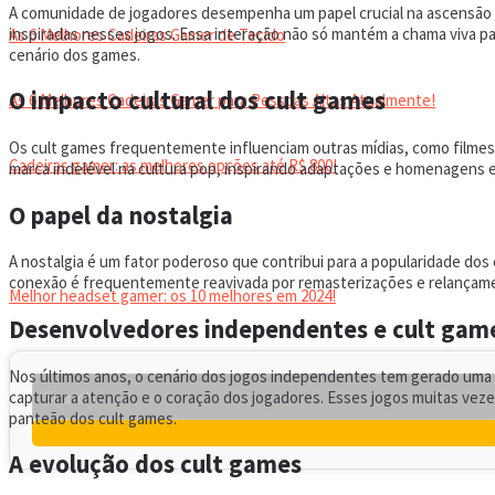
A comunidade de jogadores desempenha um papel crucial na ascensão do
inspiradas nesses jogos. Essa interação não só mantém a chama viva p
As 6 Melhores Cadeiras Gamer de Tecido
cenário dos games.
O impacto cultural dos cult games
As 6 Melhores Cadeiras Gamer para Pessoas Altas Atualmente!
Os cult games frequentemente influenciam outras mídias, como filmes, 
Cadeiras gamer: as melhores opções até R$ 800!
marca indelével na cultura pop, inspirando adaptações e homenagens em 
O papel da nostalgia
HEADSET
A nostalgia é um fator poderoso que contribui para a popularidade do
conexão é frequentemente reavivada por remasterizações e relançam
Melhor headset gamer: os 10 melhores em 2024!
Desenvolvedores independentes e cult gam
Nos últimos anos, o cenário dos jogos independentes tem gerado uma
capturar a atenção e o coração dos jogadores. Esses jogos muitas vez
panteão dos cult games.
A evolução dos cult games