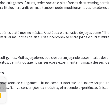
s cult games. Fóruns, redes sociais e plataformas de streaming permit
ara títulos mais antigos, mas também pode impulsionar novos jogadores a
séries e até mesmo música. A estética e a narrativa de jogos como “The 
diversas formas de arte. Essa interconexão entre jogos e outras mídias a
s cult games. Muitos jogadores que cresceram jogando esses títulos des
entos, permitindo que novas gerações experimentem a magia desses jo
es
 nova onda de cult games. Títulos como “Undertale” e “Hollow Knight”
es desafiam as convenções da indústria, oferecendo experiências únicas