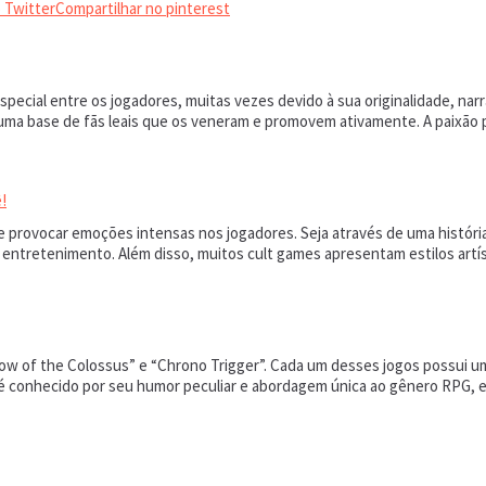
 Twitter
Compartilhar no pinterest
special entre os jogadores, muitas vezes devido à sua originalidade, na
uma base de fãs leais que os veneram e promovem ativamente. A paixão 
!
 de provocar emoções intensas nos jogadores. Seja através de uma histó
entretenimento. Além disso, muitos cult games apresentam estilos artíst
ow of the Colossus” e “Chrono Trigger”. Cada um desses jogos possui 
 é conhecido por seu humor peculiar e abordagem única ao gênero RPG, 