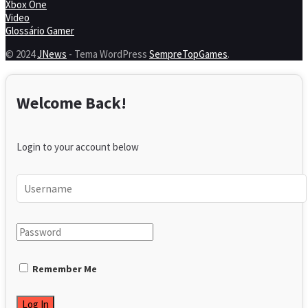
Xbox One
Video
Glossário Gamer
© 2024
JNews
- Tema WordPress
SempreTopGames
.
Welcome Back!
Login to your account below
Remember Me