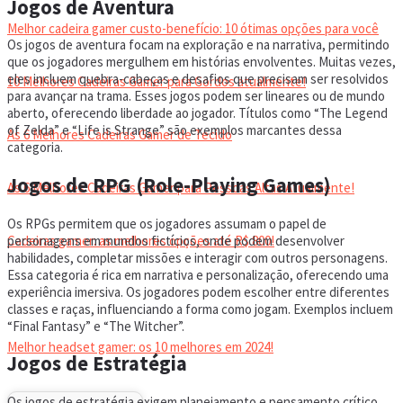
Jogos de Aventura
Melhor cadeira gamer custo-benefício: 10 ótimas opções para você
Os jogos de aventura focam na exploração e na narrativa, permitindo
que os jogadores mergulhem em histórias envolventes. Muitas vezes,
eles incluem quebra-cabeças e desafios que precisam ser resolvidos
10 Melhores Cadeiras Gamer para Gordos atualmente!
para avançar na trama. Esses jogos podem ser lineares ou de mundo
aberto, oferecendo liberdade ao jogador. Títulos como “The Legend
of Zelda” e “Life is Strange” são exemplos marcantes dessa
As 6 Melhores Cadeiras Gamer de Tecido
categoria.
Jogos de RPG (Role-Playing Games)
As 6 Melhores Cadeiras Gamer para Pessoas Altas Atualmente!
Os RPGs permitem que os jogadores assumam o papel de
personagens em mundos fictícios, onde podem desenvolver
Cadeiras gamer: as melhores opções até R$ 800!
habilidades, completar missões e interagir com outros personagens.
Essa categoria é rica em narrativa e personalização, oferecendo uma
experiência imersiva. Os jogadores podem escolher entre diferentes
HEADSET
classes e raças, influenciando a forma como jogam. Exemplos incluem
“Final Fantasy” e “The Witcher”.
Melhor headset gamer: os 10 melhores em 2024!
Jogos de Estratégia
Os jogos de estratégia exigem planejamento e pensamento crítico,