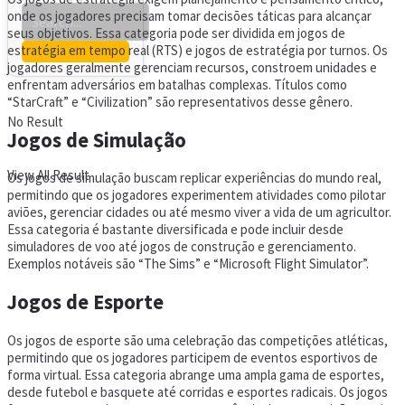
onde os jogadores precisam tomar decisões táticas para alcançar
seus objetivos. Essa categoria pode ser dividida em jogos de
estratégia em tempo real (RTS) e jogos de estratégia por turnos. Os
jogadores geralmente gerenciam recursos, constroem unidades e
enfrentam adversários em batalhas complexas. Títulos como
“StarCraft” e “Civilization” são representativos desse gênero.
No Result
Jogos de Simulação
View All Result
Os jogos de simulação buscam replicar experiências do mundo real,
permitindo que os jogadores experimentem atividades como pilotar
aviões, gerenciar cidades ou até mesmo viver a vida de um agricultor.
Essa categoria é bastante diversificada e pode incluir desde
simuladores de voo até jogos de construção e gerenciamento.
Exemplos notáveis são “The Sims” e “Microsoft Flight Simulator”.
Jogos de Esporte
Os jogos de esporte são uma celebração das competições atléticas,
permitindo que os jogadores participem de eventos esportivos de
forma virtual. Essa categoria abrange uma ampla gama de esportes,
desde futebol e basquete até corridas e esportes radicais. Os jogos