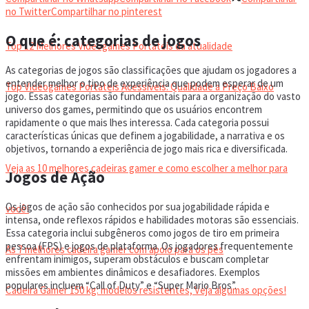
VIDEOGAMES PORTÁTEIS
no Twitter
Compartilhar no pinterest
O que é: categorias de jogos
Top 12 Melhores Videogames Portáteis da atualidade
As categorias de jogos são classificações que ajudam os jogadores a
entender melhor o tipo de experiência que podem esperar de um
Top Videogames Portáteis Acessíveis: Qualidade a Preço Baixo
jogo. Essas categorias são fundamentais para a organização do vasto
universo dos games, permitindo que os usuários encontrem
rapidamente o que mais lhes interessa. Cada categoria possui
CADEIRA GAMER
características únicas que definem a jogabilidade, a narrativa e os
objetivos, tornando a experiência de jogo mais rica e diversificada.
Veja as 10 melhores cadeiras gamer e como escolher a melhor para
Jogos de Ação
Os jogos de ação são conhecidos por sua jogabilidade rápida e
você!
intensa, onde reflexos rápidos e habilidades motoras são essenciais.
Essa categoria inclui subgêneros como jogos de tiro em primeira
pessoa (FPS) e jogos de plataforma. Os jogadores frequentemente
As 7 melhores cadeira gamer com apoio para os pés
enfrentam inimigos, superam obstáculos e buscam completar
missões em ambientes dinâmicos e desafiadores. Exemplos
populares incluem “Call of Duty” e “Super Mario Bros”.
Cadeira Gamer 150 kg: modelos resistentes, Veja algumas opções!