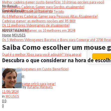
Melhor cadeira gamer custo-benefício: 10 ótimas opções para você
No Result
10 Melhores Cadeiras Gamer para Gordos atualmente!
Conheça os tipos de Videogames
View All Result
As 6 Melhores Cadeiras Gamer de Tecido
As 6 Melhores Cadeiras Gamer para Pessoas Altas Atualmente!
Cadeiras gamer: as melhores opções até R$ 800!
Os 11 melhores Videogames de atualmente!
HEADSET
Melhor headset gamer: os 10 melhores em 2024!
ADVERTISEMENT
Home
MOUSES
Os 5 Melhores Videogames Baratos e Bons para Comprar até 2700 Reai
Saiba Como escolher um mouse 
Qual é o melhor Xbox para você adquirir? Veja agora!
Descubra o que considerar na hora de escol
Melhores Videogames em Custo Benefício!
No Result
View All Result
Melhor videogame retrô para jogar!
by
Rafaela Marques
11/06/2024
in
MOUSES
VIDEOGAMES PORTÁTEIS
0
0
0