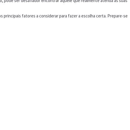
do, pode ser desafiador encontrar aquele que realmente atenda às suas
 principais fatores a considerar para fazer a escolha certa. Prepare-se