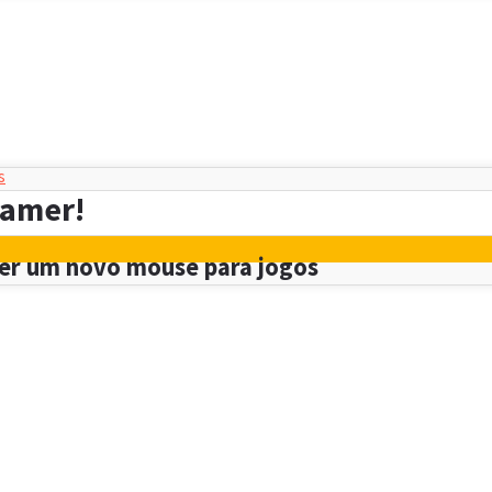
s
gamer!
her um novo mouse para jogos