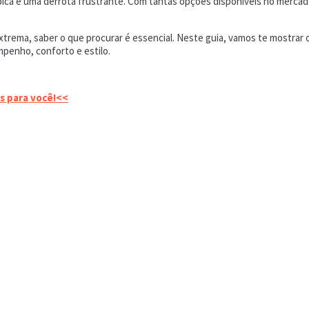
épica e uma derrota frustrante. Com tantas opções disponíveis no merca
trema, saber o que procurar é essencial. Neste guia, vamos te mostrar os
penho, conforto e estilo.
s para você!<<