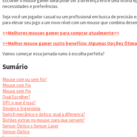
Escolher o mouse gamer ideal pode ser a diferença entre uma vitória 
necessidades e preferências.
Seja você um jogador casual ou um profissional em busca de precisão ex
para elevar seu jogo a um novo nível com um mouse que combina desem
>>Melhores mouses gamer para comprar atualmente<<
>>Melhor mouse gamer custo benefício: Algumas Opções Ótima
Vamos começar essa jornada rumo à escolha perfeita?
Sumário
Mouse com ou sem fio?
Mouse com Fio
Mouse sem Fio
Qual Escolher?
DPI: o que é isso?
Design e Ergonomia
Switch mecânico e óptico: qual a diferença?
Botões extras no mouse: para que servem?
Sensor Óptico x Sensor Laser
Sensor Óptico