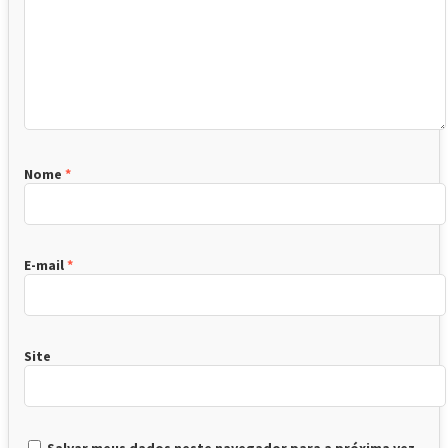
Nome
*
E-mail
*
Site
Salvar meus dados neste navegador para a próxima vez