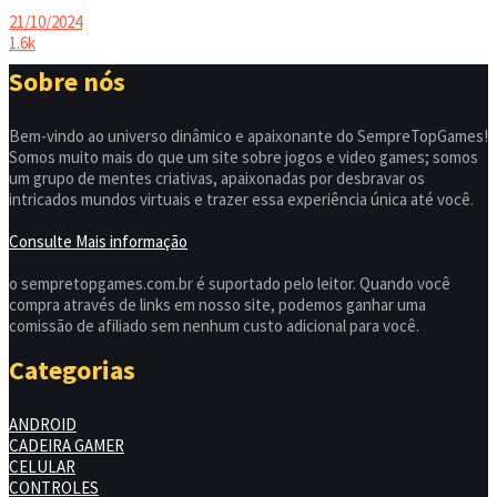
21/10/2024
1.6k
Sobre nós
Bem-vindo ao universo dinâmico e apaixonante do SempreTopGames!
Somos muito mais do que um site sobre jogos e video games; somos
um grupo de mentes criativas, apaixonadas por desbravar os
intricados mundos virtuais e trazer essa experiência única até você.
Consulte Mais informação
o sempretopgames.com.br é suportado pelo leitor. Quando você
compra através de links em nosso site, podemos ganhar uma
comissão de afiliado sem nenhum custo adicional para você.
Categorias
ANDROID
CADEIRA GAMER
CELULAR
CONTROLES