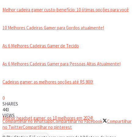
Melhor cadeira gamer custo-benefício: 10 ótimas opções para você
10 Melhores Cadeiras Gamer para Gordos atualmente!
As 6 Melhores Cadeiras Gamer de Tecido
As 6 Melhores Cadeiras Gamer para Pessoas Altas Atualmente!
Cadeiras gamer: as melhores opções até R$ 800!
0
HEADSET
SHARES
443
VIEWS
Melhor headset gamer: os 10 melhores em 2024!
Compartilhar no Whatsapp
Compartilhar no Facebook
Compartilhar
no Twitter
Compartilhar no pinterest