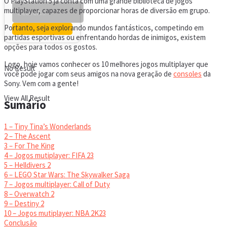
O PlayStation 5 já conta com uma grande biblioteca de jogos
multiplayer, capazes de proporcionar horas de diversão em grupo.
Portanto, seja explorando mundos fantásticos, competindo em
partidas esportivas ou enfrentando hordas de inimigos, existem
opções para todos os gostos.
Logo, hoje vamos conhecer os 10 melhores jogos multiplayer que
No Result
você pode jogar com seus amigos na nova geração de
consoles
da
Sony. Vem com a gente!
View All Result
Sumário
1 – Tiny Tina’s Wonderlands
2 – The Ascent
3 – For The King
4 – Jogos mutiplayer: FIFA 23
5 – Helldivers 2
6 – LEGO Star Wars: The Skywalker Saga
7 – Jogos multiplayer: Call of Duty
8 – Overwatch 2
9 – Destiny 2
10 – Jogos mutiplayer: NBA 2K23
Conclusão