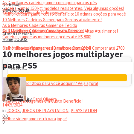
As 7 melhores cadeira gamer com apoio para os pés
No Result
Cadeira Gamer 150 kg: modelos resistentes, Veja algumas opções!
View All Result
Conheça os tipos de Videogames
Melhor cadeira gamer custo-benefício: 10 ótimas opções para você
10 Melhores Cadeiras Gamer para Gordos atualmente!
As 6 Melhores Cadeiras Gamer de Tecido
Os 11 melhores Videogames de atualmente!
As 6 Melhores Cadeiras Gamer para Pessoas Altas Atualmente!
ADVERTISEMENT
Cadeiras gamer: as melhores opções até R$ 800!
Home
JOGOS
HEADSET
Melhor headset gamer: os 10 melhores em 2024!
Os 5 Melhores Videogames Baratos e Bons para Comprar até 2700
10 melhores jogos multiplayer
para PS5
Reais
Qual é o melhor Xbox para você adquirir? Veja agora!
No Result
by
Carol Oliveira
View All Result
Melhores Videogames em Custo Benefício!
14/05/2024
in
JOGOS
,
JOGOS DE PLAYSTATION
,
PLAYSTATION
0
0
Melhor videogame retrô para jogar!
0