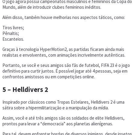
O jogo agora possui campeonatos masculinos e femininos da Copa do
Mundo, além de introduzir clubes femininos inéditos.
Além disso, também houve melhorias nos aspectos táticos, como:
Tiros livres;
Pênaltis;
Escanteios.
Graças à tecnologia HyperMotion2, as partidas ficaram ainda mais
realistas e envolventes, com animações incrivelmente autênticas.
Portanto, se você e seus amigos são fãs de futebol, FIFA 23 é o jogo
definitivo para curtir juntos. É possível jogar até 4 pessoas, seja em
confrontos amistosos ou em competições online.
5 – Helldivers 2
Inspirado por clássicos como Tropas Estelares, Helldivers 2 é uma
sátira sobre a hipermilitarização e a manipulação da mídia.
Assim, você e até três amigos são os soldados de elite Helldivers,
prontos para levar a “democracia” aos planetas alienígenas.
Para tal, devem enfrentar hordas de diversos inimigos, desde insetos