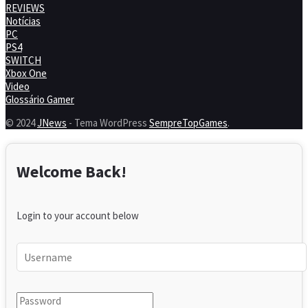
REVIEWS
Notícias
PC
PS4
SWITCH
Xbox One
Video
Glossário Gamer
© 2024
JNews
- Tema WordPress
SempreTopGames
.
Welcome Back!
Login to your account below