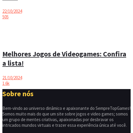
22/10/2024
505
Melhores Jogos de Videogames: Confira
a lista!
21/10/2024
1.6k
Sobre nós
Bem-vindo ao universo dinâmico e apaixonante do SempreTopGames!
Somos muito mais do que um site sobre jogos e video games; somos
um grupo de mentes criativas, apaixonadas por desbravar os
intricados mundos virtuais e trazer essa experiência única até você.