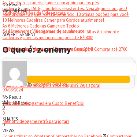
As 7 melhores cadeira gamer com apoio para os pés
No Result
Cadeira Gamer 150 kg: modelos resistentes, Veja algumas opções!
View All Result
Conheça os tipos de Videogames
Melhor cadeira gamer custo-benefício: 10 ótimas opções para você
10 Melhores Cadeiras Gamer para Gordos atualmente!
As 6 Melhores Cadeiras Gamer de Tecido
Os 11 melhores Videogames de atualmente!
As 6 Melhores Cadeiras Gamer para Pessoas Altas Atualmente!
ADVERTISEMENT
Cadeiras gamer: as melhores opções até R$ 800!
HEADSET
O que é: z-enemy
Melhor headset gamer: os 10 melhores em 2024!
Os 5 Melhores Videogames Baratos e Bons para Comprar até 2700
Reais
by
Leonardo Santos
Qual é o melhor Xbox para você adquirir? Veja agora!
09/08/2024
in
No Result
0
0
View All Result
Melhores Videogames em Custo Benefício!
0
0
SHARES
Melhor videogame retrô para jogar!
0
VIEWS
Compartilhar no Whatsapp
Compartilhar no Facebook
Compartilhar