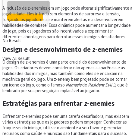
A inclusão de z-enemies em um jogo pode alterar significativamente a
jogabilidade. Eles introduzem elementos de surpresa e tensão,
forçando os jogadores a se manterem alertas e a desenvolverem
habilidades de combate. Essa dinâmica pode aumentar a longevidade
do jogo, pois os jogadores são incentivados a experimentar
diferentes abordagens para derrotar esses inimigos desafiadores.
No Result
Design e desenvolvimento de z-enemies
View All Result
O design de z-enemies é uma parte crucial do desenvolvimento de
jogos. Os criadores devem considerar não apenas a aparência e as
habilidades dos inimigos, mas também como eles se encaixam na
mecânica geral do jogo. Um z-enemy bem projetado pode se tornar
um ícone do jogo, como o famoso
Nemesis
de
Resident Evil 3
, que é
lembrado por sua perseguição implacável ao jogador.
Estratégias para enfrentar z-enemies
Enfrentar z-enemies pode ser uma tarefa desafiadora, mas existem
várias estratégias que os jogadores podem empregar. Conhecer as
fraquezas do inimigo, utilizar o ambiente a seu favor e gerenciar
recursos como saúde e munição são fundamentais para o sucesso.