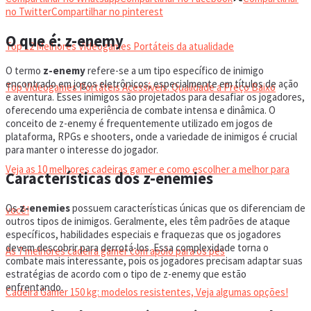
VIDEOGAMES PORTÁTEIS
no Twitter
Compartilhar no pinterest
O que é: z-enemy
Top 12 Melhores Videogames Portáteis da atualidade
O termo
z-enemy
refere-se a um tipo específico de inimigo
encontrado em jogos eletrônicos, especialmente em títulos de ação
Top Videogames Portáteis Acessíveis: Qualidade a Preço Baixo
e aventura. Esses inimigos são projetados para desafiar os jogadores,
oferecendo uma experiência de combate intensa e dinâmica. O
conceito de z-enemy é frequentemente utilizado em jogos de
CADEIRA GAMER
plataforma, RPGs e shooters, onde a variedade de inimigos é crucial
para manter o interesse do jogador.
Veja as 10 melhores cadeiras gamer e como escolher a melhor para
Características dos z-enemies
Os
z-enemies
possuem características únicas que os diferenciam de
você!
outros tipos de inimigos. Geralmente, eles têm padrões de ataque
específicos, habilidades especiais e fraquezas que os jogadores
devem descobrir para derrotá-los. Essa complexidade torna o
As 7 melhores cadeira gamer com apoio para os pés
combate mais interessante, pois os jogadores precisam adaptar suas
estratégias de acordo com o tipo de z-enemy que estão
enfrentando.
Cadeira Gamer 150 kg: modelos resistentes, Veja algumas opções!