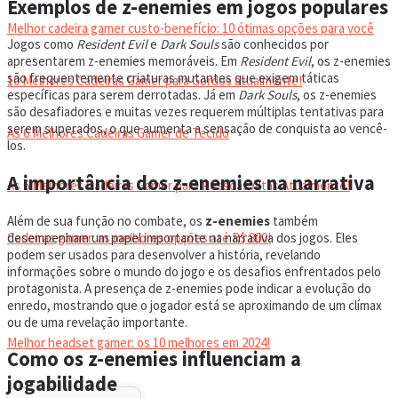
Exemplos de z-enemies em jogos populares
Melhor cadeira gamer custo-benefício: 10 ótimas opções para você
Jogos como
Resident Evil
e
Dark Souls
são conhecidos por
apresentarem z-enemies memoráveis. Em
Resident Evil
, os z-enemies
são frequentemente criaturas mutantes que exigem táticas
10 Melhores Cadeiras Gamer para Gordos atualmente!
específicas para serem derrotadas. Já em
Dark Souls
, os z-enemies
são desafiadores e muitas vezes requerem múltiplas tentativas para
serem superados, o que aumenta a sensação de conquista ao vencê-
As 6 Melhores Cadeiras Gamer de Tecido
los.
A importância dos z-enemies na narrativa
As 6 Melhores Cadeiras Gamer para Pessoas Altas Atualmente!
Além de sua função no combate, os
z-enemies
também
desempenham um papel importante na narrativa dos jogos. Eles
Cadeiras gamer: as melhores opções até R$ 800!
podem ser usados para desenvolver a história, revelando
informações sobre o mundo do jogo e os desafios enfrentados pelo
protagonista. A presença de z-enemies pode indicar a evolução do
HEADSET
enredo, mostrando que o jogador está se aproximando de um clímax
ou de uma revelação importante.
Melhor headset gamer: os 10 melhores em 2024!
Como os z-enemies influenciam a
jogabilidade