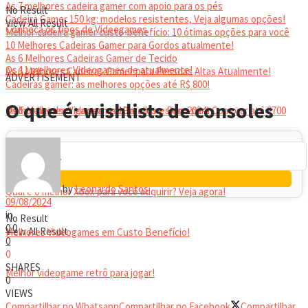
As 7 melhores cadeira gamer com apoio para os pés
No Result
Cadeira Gamer 150 kg: modelos resistentes, Veja algumas opções!
View All Result
Conheça os tipos de Videogames
Melhor cadeira gamer custo-benefício: 10 ótimas opções para você
10 Melhores Cadeiras Gamer para Gordos atualmente!
As 6 Melhores Cadeiras Gamer de Tecido
Os 11 melhores Videogames de atualmente!
As 6 Melhores Cadeiras Gamer para Pessoas Altas Atualmente!
ADVERTISEMENT
Cadeiras gamer: as melhores opções até R$ 800!
HEADSET
O que é: wishlists de consoles
Melhor headset gamer: os 10 melhores em 2024!
Os 5 Melhores Videogames Baratos e Bons para Comprar até 2700
Reais
by
Leonardo Santos
Qual é o melhor Xbox para você adquirir? Veja agora!
09/08/2024
in
No Result
0
0
View All Result
Melhores Videogames em Custo Benefício!
0
0
SHARES
Melhor videogame retrô para jogar!
0
VIEWS
Compartilhar no Whatsapp
Compartilhar no Facebook
Compartilhar