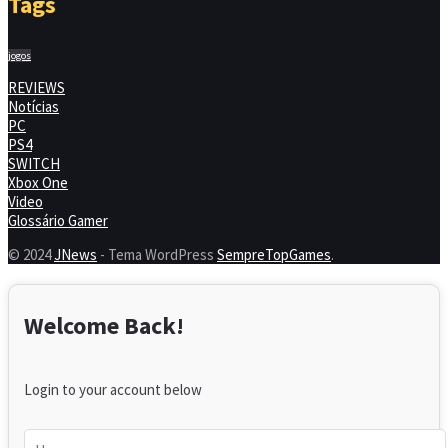
Tags
jogos
REVIEWS
Notícias
PC
PS4
SWITCH
Xbox One
Video
Glossário Gamer
© 2024
JNews
- Tema WordPress
SempreTopGames
.
Welcome Back!
Login to your account below