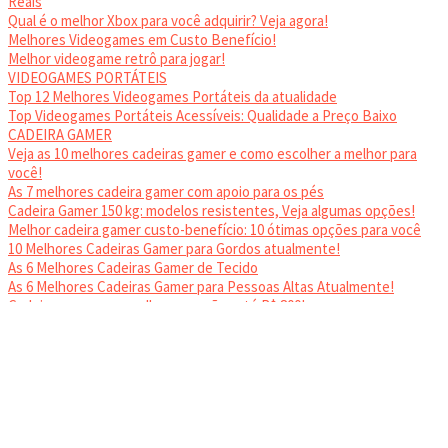
Reais
Qual é o melhor Xbox para você adquirir? Veja agora!
Melhores Videogames em Custo Benefício!
Melhor videogame retrô para jogar!
VIDEOGAMES PORTÁTEIS
Top 12 Melhores Videogames Portáteis da atualidade
Top Videogames Portáteis Acessíveis: Qualidade a Preço Baixo
CADEIRA GAMER
Veja as 10 melhores cadeiras gamer e como escolher a melhor para
você!
As 7 melhores cadeira gamer com apoio para os pés
Cadeira Gamer 150 kg: modelos resistentes, Veja algumas opções!
Melhor cadeira gamer custo-benefício: 10 ótimas opções para você
10 Melhores Cadeiras Gamer para Gordos atualmente!
As 6 Melhores Cadeiras Gamer de Tecido
As 6 Melhores Cadeiras Gamer para Pessoas Altas Atualmente!
Cadeiras gamer: as melhores opções até R$ 800!
HEADSET
Melhor headset gamer: os 10 melhores em 2024!
© 2024
JNews
- Tema WordPress
SempreTopGames
.
Esse website utiliza cookies. Ao continuar a utilizar este website está