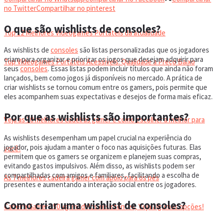
VIDEOGAMES PORTÁTEIS
no Twitter
Compartilhar no pinterest
O que são wishlists de consoles?
Top 12 Melhores Videogames Portáteis da atualidade
As wishlists de
consoles
são listas personalizadas que os jogadores
criam para organizar e priorizar os jogos que desejam adquirir para
Top Videogames Portáteis Acessíveis: Qualidade a Preço Baixo
seus
consoles
. Essas listas podem incluir títulos que ainda não foram
lançados, bem como jogos já disponíveis no mercado. A prática de
criar wishlists se tornou comum entre os gamers, pois permite que
CADEIRA GAMER
eles acompanhem suas expectativas e desejos de forma mais eficaz.
Por que as wishlists são importantes?
Veja as 10 melhores cadeiras gamer e como escolher a melhor para
As wishlists desempenham um papel crucial na experiência do
jogador, pois ajudam a manter o foco nas aquisições futuras. Elas
você!
permitem que os gamers se organizem e planejem suas compras,
evitando gastos impulsivos. Além disso, as wishlists podem ser
compartilhadas com amigos e familiares, facilitando a escolha de
As 7 melhores cadeira gamer com apoio para os pés
presentes e aumentando a interação social entre os jogadores.
Como criar uma wishlist de consoles?
Cadeira Gamer 150 kg: modelos resistentes, Veja algumas opções!