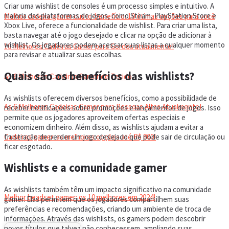
Criar uma wishlist de consoles é um processo simples e intuitivo. A
maioria das plataformas de jogos, como Steam, PlayStation Store e
Melhor cadeira gamer custo-benefício: 10 ótimas opções para você
Xbox Live, oferece a funcionalidade de wishlist. Para criar uma lista,
basta navegar até o jogo desejado e clicar na opção de adicionar à
wishlist. Os jogadores podem acessar suas listas a qualquer momento
10 Melhores Cadeiras Gamer para Gordos atualmente!
para revisar e atualizar suas escolhas.
Quais são os benefícios das wishlists?
As 6 Melhores Cadeiras Gamer de Tecido
As wishlists oferecem diversos benefícios, como a possibilidade de
As 6 Melhores Cadeiras Gamer para Pessoas Altas Atualmente!
receber notificações sobre promoções e lançamentos de jogos. Isso
permite que os jogadores aproveitem ofertas especiais e
economizem dinheiro. Além disso, as wishlists ajudam a evitar a
frustração de perder um jogo desejado que pode sair de circulação ou
Cadeiras gamer: as melhores opções até R$ 800!
ficar esgotado.
Wishlists e a comunidade gamer
HEADSET
As wishlists também têm um impacto significativo na comunidade
Melhor headset gamer: os 10 melhores em 2024!
gamer. Elas permitem que os jogadores compartilhem suas
preferências e recomendações, criando um ambiente de troca de
informações. Através das wishlists, os gamers podem descobrir
novos títulos que talvez não conhecessem, ampliando suas