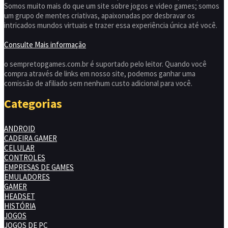
Somos muito mais do que um site sobre jogos e video games; somos
um grupo de mentes criativas, apaixonadas por desbravar os
intricados mundos virtuais e trazer essa experiência única até você.
Consulte Mais informação
o sempretopgames.com.br é suportado pelo leitor. Quando você
compra através de links em nosso site, podemos ganhar uma
comissão de afiliado sem nenhum custo adicional para você.
Categorias
ANDROID
CADEIRA GAMER
CELULAR
CONTROLES
EMPRESAS DE GAMES
EMULADORES
GAMER
HEADSET
HISTÓRIA
JOGOS
JOGOS DE PC