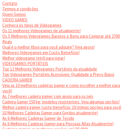
Contato
Termos e condições
Quem Somos
VIDEO GAMES
Conheça os tipos de Videogames
Os 11 melhores Videogames de atualmente!
Os 5 Melhores Videogames Baratos e Bons para Comprar até 2700
Reais
Qual é o melhor Xbox para você adquirir? Veja agora!
Melhores Videogames em Custo Benefício!
Melhor videogame retrô para jogar!
VIDEOGAMES PORTÁTEIS
Top 12 Melhores Videogames Portáteis da atualidade
Top Videogames Portáteis Acessíveis: Qualidade a Preço Baixo
CADEIRA GAMER
Veja as 10 melhores cadeiras gamer e como escolher a melhor para
você!
As 7 melhores cadeira gamer com apoio para os pés
Cadeira Gamer 150 kg: modelos resistentes, Veja algumas opções!
Melhor cadeira gamer custo-benefício: 10 ótimas opções para você
10 Melhores Cadeiras Gamer para Gordos atualmente!
As 6 Melhores Cadeiras Gamer de Tecido
As 6 Melhores Cadeiras Gamer para Pessoas Altas Atualmente!