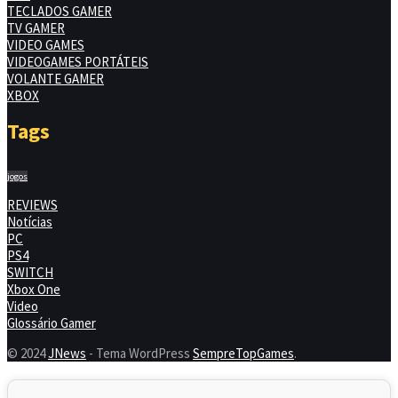
TECLADOS GAMER
TV GAMER
VIDEO GAMES
VIDEOGAMES PORTÁTEIS
VOLANTE GAMER
XBOX
Tags
jogos
REVIEWS
Notícias
PC
PS4
SWITCH
Xbox One
Video
Glossário Gamer
© 2024
JNews
- Tema WordPress
SempreTopGames
.