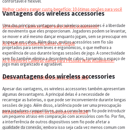
confortável e flexível.
Melhor cadeira gamer custo-benefício: 10 ótimas opções para você
Vantagens dos wireless accessories
Uma das principais vantagens dos wireless accessories é a liberdade
10 Melhores Cadeiras Gamer para Gordos atualmente!
de movimento que eles proporcionam. Jogadores podem se levantar,
se mover e até mesmo dançar enquanto jogam, sem se preocupar em
tropeçar em cabos. Além disso, muitos acessórios sem fio são
As 6 Melhores Cadeiras Gamer de Tecido
projetados para serem leves e ergonômicos, o que melhora a
experiência de uso durante longas sessões de jogo. A conectividade
sem fio também elimina a desordem de cabos, tornando o espaço de
As 6 Melhores Cadeiras Gamer para Pessoas Altas Atualmente!
jogo mais organizado e agradável.
Desvantagens dos wireless accessories
Cadeiras gamer: as melhores opções até R$ 800!
Apesar das vantagens, os wireless accessories também apresentam
algumas desvantagens. A principal delas é a necessidade de
HEADSET
recarregar as baterias, o que pode ser inconveniente durante longas
sessões de jogo. Além disso, a latência pode ser uma preocupação
para jogadores competitivos, pois a conexão sem fio pode introduzir
Melhor headset gamer: os 10 melhores em 2024!
um pequeno atraso em comparação com acessórios com fio. Por fim,
a interferência de outros dispositivos sem fio pode afetar a
qualidade da conexão, embora isso seja cada vez menos comum com