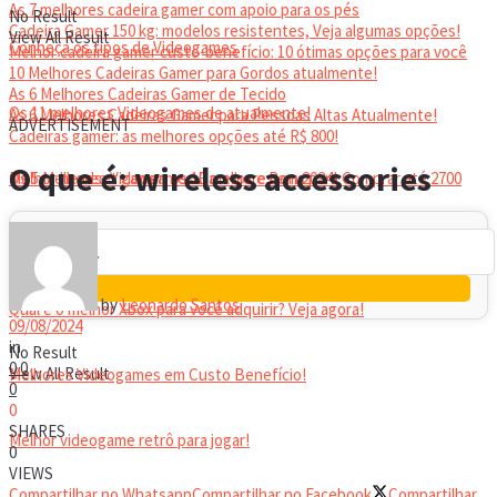
As 7 melhores cadeira gamer com apoio para os pés
No Result
Cadeira Gamer 150 kg: modelos resistentes, Veja algumas opções!
View All Result
Conheça os tipos de Videogames
Melhor cadeira gamer custo-benefício: 10 ótimas opções para você
10 Melhores Cadeiras Gamer para Gordos atualmente!
As 6 Melhores Cadeiras Gamer de Tecido
Os 11 melhores Videogames de atualmente!
As 6 Melhores Cadeiras Gamer para Pessoas Altas Atualmente!
ADVERTISEMENT
Cadeiras gamer: as melhores opções até R$ 800!
HEADSET
O que é: wireless accessories
Melhor headset gamer: os 10 melhores em 2024!
Os 5 Melhores Videogames Baratos e Bons para Comprar até 2700
Reais
by
Leonardo Santos
Qual é o melhor Xbox para você adquirir? Veja agora!
09/08/2024
in
No Result
0
0
View All Result
Melhores Videogames em Custo Benefício!
0
0
SHARES
Melhor videogame retrô para jogar!
0
VIEWS
Compartilhar no Whatsapp
Compartilhar no Facebook
Compartilhar