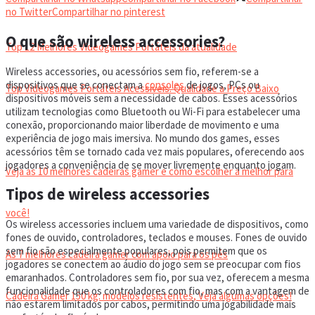
VIDEOGAMES PORTÁTEIS
no Twitter
Compartilhar no pinterest
O que são wireless accessories?
Top 12 Melhores Videogames Portáteis da atualidade
Wireless accessories, ou acessórios sem fio, referem-se a
dispositivos que se conectam a
consoles
de jogos, PCs ou
Top Videogames Portáteis Acessíveis: Qualidade a Preço Baixo
dispositivos móveis sem a necessidade de cabos. Esses acessórios
utilizam tecnologias como Bluetooth ou Wi-Fi para estabelecer uma
conexão, proporcionando maior liberdade de movimento e uma
CADEIRA GAMER
experiência de jogo mais imersiva. No mundo dos games, esses
acessórios têm se tornado cada vez mais populares, oferecendo aos
jogadores a conveniência de se mover livremente enquanto jogam.
Veja as 10 melhores cadeiras gamer e como escolher a melhor para
Tipos de wireless accessories
você!
Os wireless accessories incluem uma variedade de dispositivos, como
fones de ouvido, controladores, teclados e mouses. Fones de ouvido
sem fio são especialmente populares, pois permitem que os
As 7 melhores cadeira gamer com apoio para os pés
jogadores se conectem ao áudio do jogo sem se preocupar com fios
emaranhados. Controladores sem fio, por sua vez, oferecem a mesma
funcionalidade que os controladores com fio, mas com a vantagem de
Cadeira Gamer 150 kg: modelos resistentes, Veja algumas opções!
não estarem limitados por cabos, permitindo uma jogabilidade mais