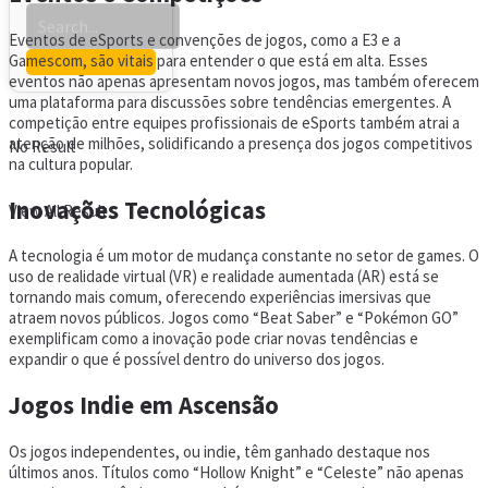
Eventos de eSports e convenções de jogos, como a E3 e a
Gamescom, são vitais para entender o que está em alta. Esses
eventos não apenas apresentam novos jogos, mas também oferecem
uma plataforma para discussões sobre tendências emergentes. A
competição entre equipes profissionais de eSports também atrai a
atenção de milhões, solidificando a presença dos jogos competitivos
No Result
na cultura popular.
Inovações Tecnológicas
View All Result
A tecnologia é um motor de mudança constante no setor de games. O
uso de realidade virtual (VR) e realidade aumentada (AR) está se
tornando mais comum, oferecendo experiências imersivas que
atraem novos públicos. Jogos como “Beat Saber” e “Pokémon GO”
exemplificam como a inovação pode criar novas tendências e
expandir o que é possível dentro do universo dos jogos.
Jogos Indie em Ascensão
Os jogos independentes, ou indie, têm ganhado destaque nos
últimos anos. Títulos como “Hollow Knight” e “Celeste” não apenas