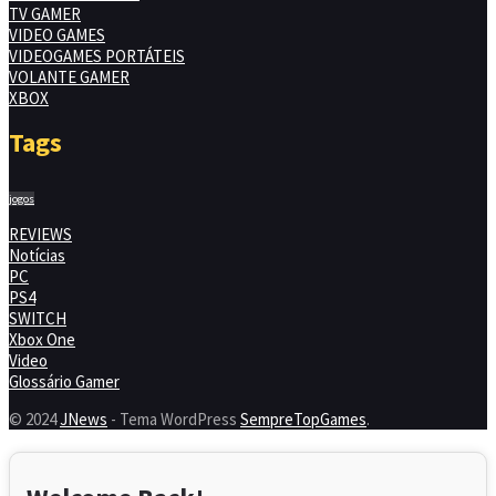
TV GAMER
VIDEO GAMES
VIDEOGAMES PORTÁTEIS
VOLANTE GAMER
XBOX
Tags
jogos
REVIEWS
Notícias
PC
PS4
SWITCH
Xbox One
Video
Glossário Gamer
© 2024
JNews
- Tema WordPress
SempreTopGames
.