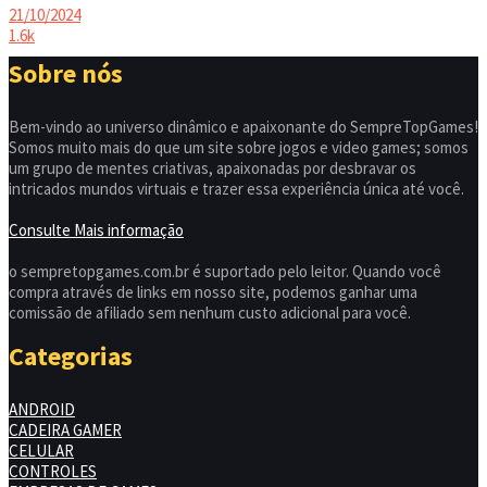
21/10/2024
1.6k
Sobre nós
Bem-vindo ao universo dinâmico e apaixonante do SempreTopGames!
Somos muito mais do que um site sobre jogos e video games; somos
um grupo de mentes criativas, apaixonadas por desbravar os
intricados mundos virtuais e trazer essa experiência única até você.
Consulte Mais informação
o sempretopgames.com.br é suportado pelo leitor. Quando você
compra através de links em nosso site, podemos ganhar uma
comissão de afiliado sem nenhum custo adicional para você.
Categorias
ANDROID
CADEIRA GAMER
CELULAR
CONTROLES