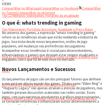
VIDEOGAMES PORTÁTEIS
VIEWS
Compartilhar no Whatsapp
Compartilhar no Facebook
Compartilhar
no Twitter
Compartilhar no pinterest
Top 12 Melhores Videogames Portáteis da atualidade
O que é: whats trending in gaming
Top Videogames Portáteis Acessíveis: Qualidade a Preço Baixo
No universo dos games, a expressão “whats trending in gaming”
refere-se às tendências atuais que estão moldando a indústria de
jogos. Isso inclui desde novos lançamentos, estilos de jogo
CADEIRA GAMER
populares, até mudanças nas preferências dos jogadores.
Acompanhar essas tendências é crucial para desenvolvedores,
influenciadores e gamers que desejam estar sempre atualizados e
Veja as 10 melhores cadeiras gamer e como escolher a melhor para
engajados com o que há de mais novo no mercado.
Novos Lançamentos e Sucessos
você!
Os lançamentos de jogos são um dos principais fatores que definem
o que está em alta no mundo dos games. Títulos como “Elden Ring” e
As 7 melhores cadeira gamer com apoio para os pés
“Hogwarts Legacy” não apenas atraíram a atenção de jogadores, mas
também geraram discussões acaloradas nas redes sociais. Esses
jogos, com suas narrativas envolventes e gráficos impressionantes,
Cadeira Gamer 150 kg: modelos resistentes, Veja algumas opções!
se tornaram referências e influenciaram outros desenvolvedores a