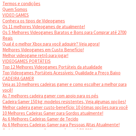
Termos e condições
Quem Somos
VIDEO GAMES
Conheça os tipos de Videogames
Os 11 melhores Videogames de atualmente!
Os 5 Melhores Videogames Baratos e Bons para Comprar até 2700
Reais
Qual é o melhor Xbox para você adquirir? Veja agora!
Melhores Videogames em Custo Benefício!
Melhor videogame retrô para jogar!
VIDEOGAMES PORTÁTEIS
Top 12 Melhores Videogames Portáteis da atualidade
Top Videogames Portáteis Acessíveis: Qualidade a Preço Baixo
CADEIRA GAMER
Veja as 10 melhores cadeiras gamer e como escolher a melhor para
você!
As 7 melhores cadeira gamer com apoio para os pés
Cadeira Gamer 150 kg: modelos resistentes, Veja algumas opções!
Melhor cadeira gamer custo-benefício: 10 ótimas opções para você
10 Melhores Cadeiras Gamer para Gordos atualmente!
As 6 Melhores Cadeiras Gamer de Tecido
As 6 Melhores Cadeiras Gamer para Pessoas Altas Atualmente!
Cadeiras gamer: as melhores opções até R$ 800!