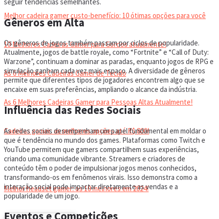
seguir tendências semelhantes.
Melhor cadeira gamer custo-benefício: 10 ótimas opções para você
Gêneros em Alta
Os gêneros de jogos também passam por ciclos de popularidade.
10 Melhores Cadeiras Gamer para Gordos atualmente!
Atualmente, jogos de battle royale, como “Fortnite” e “Call of Duty:
Warzone”, continuam a dominar as paradas, enquanto jogos de RPG e
simulação ganham cada vez mais espaço. A diversidade de gêneros
As 6 Melhores Cadeiras Gamer de Tecido
permite que diferentes tipos de jogadores encontrem algo que se
encaixe em suas preferências, ampliando o alcance da indústria.
As 6 Melhores Cadeiras Gamer para Pessoas Altas Atualmente!
Influência das Redes Sociais
As redes sociais desempenham um papel fundamental em moldar o
Cadeiras gamer: as melhores opções até R$ 800!
que é tendência no mundo dos games. Plataformas como Twitch e
YouTube permitem que gamers compartilhem suas experiências,
criando uma comunidade vibrante. Streamers e criadores de
HEADSET
conteúdo têm o poder de impulsionar jogos menos conhecidos,
transformando-os em fenômenos virais. Isso demonstra como a
interação social pode impactar diretamente as vendas e a
Melhor headset gamer: os 10 melhores em 2024!
popularidade de um jogo.
Eventos e Competições