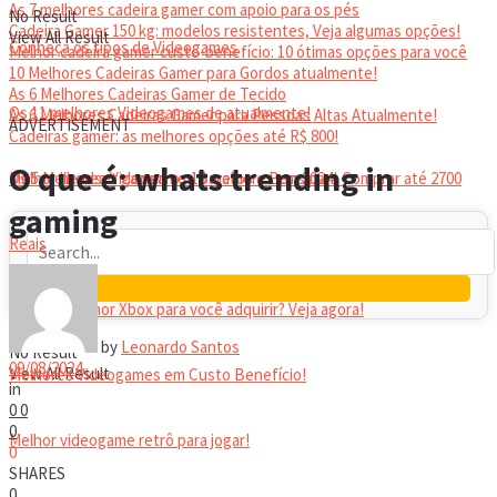
As 7 melhores cadeira gamer com apoio para os pés
No Result
Cadeira Gamer 150 kg: modelos resistentes, Veja algumas opções!
View All Result
Conheça os tipos de Videogames
Melhor cadeira gamer custo-benefício: 10 ótimas opções para você
10 Melhores Cadeiras Gamer para Gordos atualmente!
As 6 Melhores Cadeiras Gamer de Tecido
Os 11 melhores Videogames de atualmente!
As 6 Melhores Cadeiras Gamer para Pessoas Altas Atualmente!
ADVERTISEMENT
Cadeiras gamer: as melhores opções até R$ 800!
HEADSET
O que é: whats trending in
Melhor headset gamer: os 10 melhores em 2024!
Os 5 Melhores Videogames Baratos e Bons para Comprar até 2700
gaming
Reais
Qual é o melhor Xbox para você adquirir? Veja agora!
by
Leonardo Santos
No Result
09/08/2024
View All Result
Melhores Videogames em Custo Benefício!
in
0
0
0
Melhor videogame retrô para jogar!
0
SHARES
0