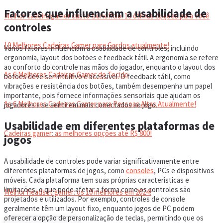
Fatores que influenciam a usabilidade de
Melhor cadeira gamer custo-benefício: 10 ótimas opções para você
controles
10 Melhores Cadeiras Gamer para Gordos atualmente!
Vários fatores influenciam a usabilidade de controles, incluindo
ergonomia, layout dos botões e feedback tátil. A ergonomia se refere
ao conforto do controle nas mãos do jogador, enquanto o layout dos
As 6 Melhores Cadeiras Gamer de Tecido
botões deve ser intuitivo e acessível. O feedback tátil, como
vibrações e resistência dos botões, também desempenha um papel
importante, pois fornece informações sensoriais que ajudam os
As 6 Melhores Cadeiras Gamer para Pessoas Altas Atualmente!
jogadores a se sentirem mais conectados ao jogo.
Usabilidade em diferentes plataformas de
Cadeiras gamer: as melhores opções até R$ 800!
jogos
A usabilidade de controles pode variar significativamente entre
HEADSET
diferentes plataformas de jogos, como
consoles
, PCs e dispositivos
móveis. Cada plataforma tem suas próprias características e
limitações, o que pode afetar a forma como os controles são
Melhor headset gamer: os 10 melhores em 2024!
projetados e utilizados. Por exemplo, controles de console
geralmente têm um layout fixo, enquanto jogos de PC podem
oferecer a opção de personalização de teclas, permitindo que os