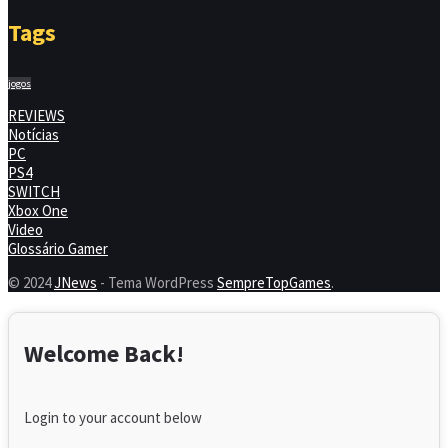
Tags
jogos
REVIEWS
Notícias
PC
PS4
SWITCH
Xbox One
Video
Glossário Gamer
© 2024
JNews
- Tema WordPress
SempreTopGames
.
Welcome Back!
Login to your account below