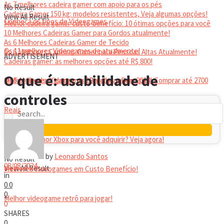
As 7 melhores cadeira gamer com apoio para os pés
No Result
Cadeira Gamer 150 kg: modelos resistentes, Veja algumas opções!
View All Result
Conheça os tipos de Videogames
Melhor cadeira gamer custo-benefício: 10 ótimas opções para você
10 Melhores Cadeiras Gamer para Gordos atualmente!
As 6 Melhores Cadeiras Gamer de Tecido
Os 11 melhores Videogames de atualmente!
As 6 Melhores Cadeiras Gamer para Pessoas Altas Atualmente!
ADVERTISEMENT
Cadeiras gamer: as melhores opções até R$ 800!
HEADSET
O que é: usabilidade de
Melhor headset gamer: os 10 melhores em 2024!
Os 5 Melhores Videogames Baratos e Bons para Comprar até 2700
controles
Reais
Qual é o melhor Xbox para você adquirir? Veja agora!
by
Leonardo Santos
No Result
08/08/2024
View All Result
Melhores Videogames em Custo Benefício!
in
0
0
0
Melhor videogame retrô para jogar!
0
SHARES
0