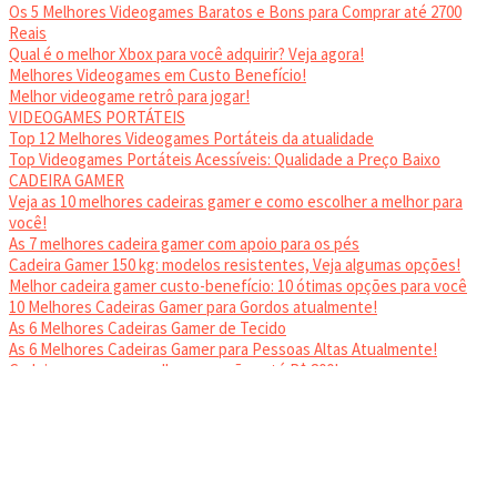
Os 5 Melhores Videogames Baratos e Bons para Comprar até 2700
Reais
Qual é o melhor Xbox para você adquirir? Veja agora!
Melhores Videogames em Custo Benefício!
Melhor videogame retrô para jogar!
VIDEOGAMES PORTÁTEIS
Top 12 Melhores Videogames Portáteis da atualidade
Top Videogames Portáteis Acessíveis: Qualidade a Preço Baixo
CADEIRA GAMER
Veja as 10 melhores cadeiras gamer e como escolher a melhor para
você!
As 7 melhores cadeira gamer com apoio para os pés
Cadeira Gamer 150 kg: modelos resistentes, Veja algumas opções!
Melhor cadeira gamer custo-benefício: 10 ótimas opções para você
10 Melhores Cadeiras Gamer para Gordos atualmente!
As 6 Melhores Cadeiras Gamer de Tecido
As 6 Melhores Cadeiras Gamer para Pessoas Altas Atualmente!
Cadeiras gamer: as melhores opções até R$ 800!
HEADSET
Melhor headset gamer: os 10 melhores em 2024!
© 2024
JNews
- Tema WordPress
SempreTopGames
.