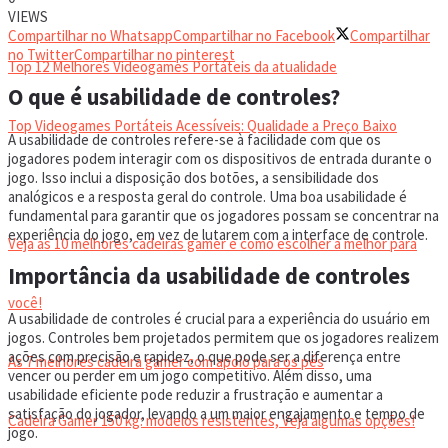
VIDEOGAMES PORTÁTEIS
VIEWS
Compartilhar no Whatsapp
Compartilhar no Facebook
Compartilhar
no Twitter
Compartilhar no pinterest
Top 12 Melhores Videogames Portáteis da atualidade
O que é usabilidade de controles?
Top Videogames Portáteis Acessíveis: Qualidade a Preço Baixo
A usabilidade de controles refere-se à facilidade com que os
jogadores podem interagir com os dispositivos de entrada durante o
jogo. Isso inclui a disposição dos botões, a sensibilidade dos
CADEIRA GAMER
analógicos e a resposta geral do controle. Uma boa usabilidade é
fundamental para garantir que os jogadores possam se concentrar na
experiência do jogo, em vez de lutarem com a interface de controle.
Veja as 10 melhores cadeiras gamer e como escolher a melhor para
Importância da usabilidade de controles
você!
A usabilidade de controles é crucial para a experiência do usuário em
jogos. Controles bem projetados permitem que os jogadores realizem
ações com precisão e rapidez, o que pode ser a diferença entre
As 7 melhores cadeira gamer com apoio para os pés
vencer ou perder em um jogo competitivo. Além disso, uma
usabilidade eficiente pode reduzir a frustração e aumentar a
satisfação do jogador, levando a um maior engajamento e tempo de
Cadeira Gamer 150 kg: modelos resistentes, Veja algumas opções!
jogo.