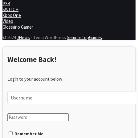
PS4
SWITCH
Xbox One
Video
Glossário Gamer
© 2024
JNews
- Tema WordPress
SempreTopGames
.
Welcome Back!
Login to your account below
Remember Me