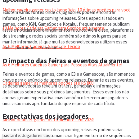
Melhor cadeira gamer custo-benefício: 10 ótimas opções para você
Existem várias fontes onde os jogadores podem encontrar
informações sobre upcoming releases. Sites especializados em
games, como IGN, GameSpot e Kotaku, frequentemente publicam
10 Melhores Cadeiras Gamer para Gordos atualmente!
listas e notícias sobre lançamentos futuros. Além disso, plataformas
de streaming e redes sociais também são ótimos lugares para se
manter informado, já que muitas desenvolvedoras utilizam esses
As 6 Melhores Cadeiras Gamer de Tecido
canais para anunciar novidades.
O impacto das feiras e eventos de games
As 6 Melhores Cadeiras Gamer para Pessoas Altas Atualmente!
Feiras e eventos de games, como a E3 e a Gamescom, são momentos
chave para o anúncio de upcoming releases. Durante esses eventos,
Cadeiras gamer: as melhores opções até R$ 800!
as desenvolvedoras revelam trailers, gameplay e informações
detalhadas sobre seus próximos lançamentos. Esses eventos não
apenas geram expectativa, mas também oferecem aos jogadores
HEADSET
uma visão mais aprofundada do que esperar de cada título.
Expectativas dos jogadores
Melhor headset gamer: os 10 melhores em 2024!
As expectativas em torno dos upcoming releases podem variar
bastante. Jogadores costumam criar hype em torno de sequências