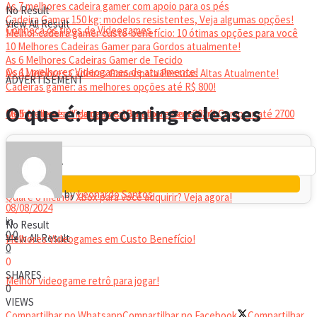
As 7 melhores cadeira gamer com apoio para os pés
No Result
Cadeira Gamer 150 kg: modelos resistentes, Veja algumas opções!
View All Result
Conheça os tipos de Videogames
Melhor cadeira gamer custo-benefício: 10 ótimas opções para você
10 Melhores Cadeiras Gamer para Gordos atualmente!
As 6 Melhores Cadeiras Gamer de Tecido
Os 11 melhores Videogames de atualmente!
As 6 Melhores Cadeiras Gamer para Pessoas Altas Atualmente!
ADVERTISEMENT
Cadeiras gamer: as melhores opções até R$ 800!
HEADSET
O que é: upcoming releases
Melhor headset gamer: os 10 melhores em 2024!
Os 5 Melhores Videogames Baratos e Bons para Comprar até 2700
Reais
by
Leonardo Santos
Qual é o melhor Xbox para você adquirir? Veja agora!
08/08/2024
in
No Result
0
0
View All Result
Melhores Videogames em Custo Benefício!
0
0
SHARES
Melhor videogame retrô para jogar!
0
VIEWS
Compartilhar no Whatsapp
Compartilhar no Facebook
Compartilhar