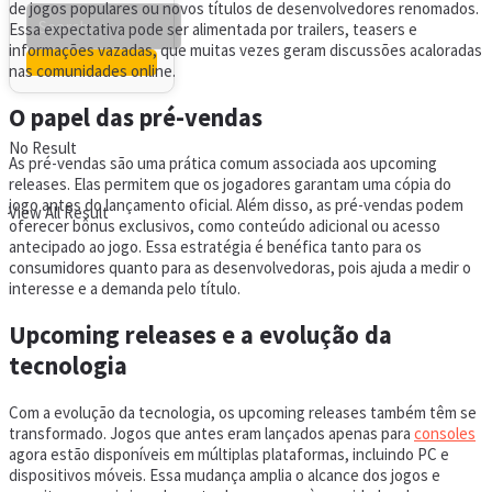
de jogos populares ou novos títulos de desenvolvedores renomados.
Essa expectativa pode ser alimentada por trailers, teasers e
informações vazadas, que muitas vezes geram discussões acaloradas
nas comunidades online.
O papel das pré-vendas
No Result
As pré-vendas são uma prática comum associada aos upcoming
releases. Elas permitem que os jogadores garantam uma cópia do
jogo antes do lançamento oficial. Além disso, as pré-vendas podem
View All Result
oferecer bônus exclusivos, como conteúdo adicional ou acesso
antecipado ao jogo. Essa estratégia é benéfica tanto para os
consumidores quanto para as desenvolvedoras, pois ajuda a medir o
interesse e a demanda pelo título.
Upcoming releases e a evolução da
tecnologia
Com a evolução da tecnologia, os upcoming releases também têm se
transformado. Jogos que antes eram lançados apenas para
consoles
agora estão disponíveis em múltiplas plataformas, incluindo PC e
dispositivos móveis. Essa mudança amplia o alcance dos jogos e