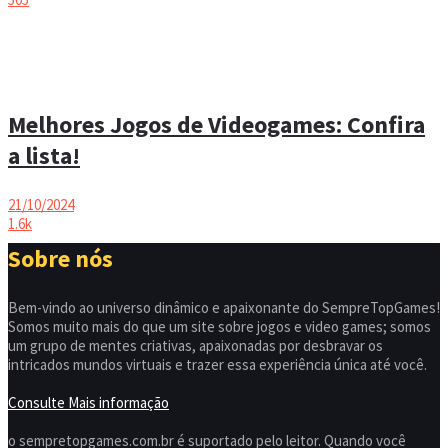
Melhores Jogos de Videogames: Confira
a lista!
21/10/2024
1.6k
Sobre nós
Bem-vindo ao universo dinâmico e apaixonante do SempreTopGames!
Somos muito mais do que um site sobre jogos e video games; somos
um grupo de mentes criativas, apaixonadas por desbravar os
intricados mundos virtuais e trazer essa experiência única até você.
Consulte Mais informação
o sempretopgames.com.br é suportado pelo leitor. Quando você