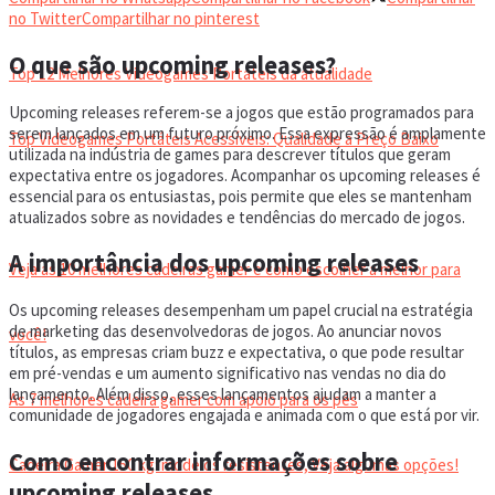
VIDEOGAMES PORTÁTEIS
no Twitter
Compartilhar no pinterest
O que são upcoming releases?
Top 12 Melhores Videogames Portáteis da atualidade
Upcoming releases referem-se a jogos que estão programados para
serem lançados em um futuro próximo. Essa expressão é amplamente
Top Videogames Portáteis Acessíveis: Qualidade a Preço Baixo
utilizada na indústria de games para descrever títulos que geram
expectativa entre os jogadores. Acompanhar os upcoming releases é
essencial para os entusiastas, pois permite que eles se mantenham
CADEIRA GAMER
atualizados sobre as novidades e tendências do mercado de jogos.
A importância dos upcoming releases
Veja as 10 melhores cadeiras gamer e como escolher a melhor para
Os upcoming releases desempenham um papel crucial na estratégia
de marketing das desenvolvedoras de jogos. Ao anunciar novos
você!
títulos, as empresas criam buzz e expectativa, o que pode resultar
em pré-vendas e um aumento significativo nas vendas no dia do
lançamento. Além disso, esses lançamentos ajudam a manter a
As 7 melhores cadeira gamer com apoio para os pés
comunidade de jogadores engajada e animada com o que está por vir.
Como encontrar informações sobre
Cadeira Gamer 150 kg: modelos resistentes, Veja algumas opções!
upcoming releases