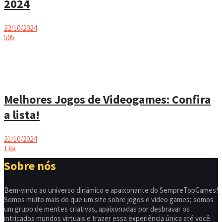
2024
22/10/2024
505
Melhores Jogos de Videogames: Confira
a lista!
21/10/2024
1.6k
Sobre nós
Bem-vindo ao universo dinâmico e apaixonante do SempreTopGames!
Somos muito mais do que um site sobre jogos e video games; somos
um grupo de mentes criativas, apaixonadas por desbravar os
intricados mundos virtuais e trazer essa experiência única até você.