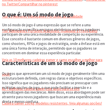
VIDEOGAMES PORTÁTEIS
no Twitter
Compartilhar no pinterest
O que é: Um só modo de jogo
Top 12 Melhores Videogames Portáteis da atualidade
Um só modo de jogo é uma expressão que se refere a uma
configuração específica em jogos eletrônicos onde os jogadores
Top Videogames Portáteis Acessíveis: Qualidade a Preço Baixo
participam de uma única modalidade de competição ou experiência.
Esse conceito é bastante comum em diversos gêneros de jogos,
como shooters, RPGs e jogos de estratégia, onde a ênfase está em
CADEIRA GAMER
uma única forma de interação, permitindo que os jogadores se
concentrem em dominar essa experiência particular.
Veja as 10 melhores cadeiras gamer e como escolher a melhor para
Características de um só modo de jogo
Os jogos que apresentam um só modo de jogo geralmente têm uma
você!
estrutura bem definida, com regras claras e objetivos específicos.
Isso significa que os jogadores não precisam se preocupar com
múltiplas opções de jogo, o que pode facilitar a imersão e a
As 7 melhores cadeira gamer com apoio para os pés
aprendizagem das mecânicas. Além disso, essa abordagem pode ser
atraente para novos jogadores que buscam uma experiência mais
direta e menos confusa.
Cadeira Gamer 150 kg: modelos resistentes, Veja algumas opções!