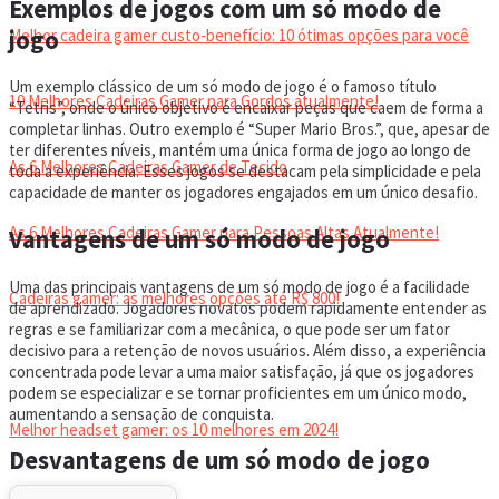
Exemplos de jogos com um só modo de
jogo
Melhor cadeira gamer custo-benefício: 10 ótimas opções para você
Um exemplo clássico de um só modo de jogo é o famoso título
10 Melhores Cadeiras Gamer para Gordos atualmente!
“Tetris”, onde o único objetivo é encaixar peças que caem de forma a
completar linhas. Outro exemplo é “Super Mario Bros.”, que, apesar de
ter diferentes níveis, mantém uma única forma de jogo ao longo de
As 6 Melhores Cadeiras Gamer de Tecido
toda a experiência. Esses jogos se destacam pela simplicidade e pela
capacidade de manter os jogadores engajados em um único desafio.
As 6 Melhores Cadeiras Gamer para Pessoas Altas Atualmente!
Vantagens de um só modo de jogo
Uma das principais vantagens de um só modo de jogo é a facilidade
Cadeiras gamer: as melhores opções até R$ 800!
de aprendizado. Jogadores novatos podem rapidamente entender as
regras e se familiarizar com a mecânica, o que pode ser um fator
decisivo para a retenção de novos usuários. Além disso, a experiência
HEADSET
concentrada pode levar a uma maior satisfação, já que os jogadores
podem se especializar e se tornar proficientes em um único modo,
aumentando a sensação de conquista.
Melhor headset gamer: os 10 melhores em 2024!
Desvantagens de um só modo de jogo