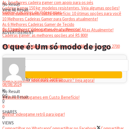
As 7 melhores cadeira gamer com apoio para os pés
No Result
Cadeira Gamer 150 kg: modelos resistentes, Veja algumas opções!
View All Result
Conheça os tipos de Videogames
Melhor cadeira gamer custo-benefício: 10 ótimas opções para você
10 Melhores Cadeiras Gamer para Gordos atualmente!
As 6 Melhores Cadeiras Gamer de Tecido
Os 11 melhores Videogames de atualmente!
As 6 Melhores Cadeiras Gamer para Pessoas Altas Atualmente!
ADVERTISEMENT
Cadeiras gamer: as melhores opções até R$ 800!
HEADSET
O que é: Um só modo de jogo
Melhor headset gamer: os 10 melhores em 2024!
Os 5 Melhores Videogames Baratos e Bons para Comprar até 2700
Reais
by
Leonardo Santos
Qual é o melhor Xbox para você adquirir? Veja agora!
08/08/2024
in
No Result
0
0
View All Result
Melhores Videogames em Custo Benefício!
0
0
SHARES
Melhor videogame retrô para jogar!
0
VIEWS
Compartilhar no Whatsapp
Compartilhar no Facebook
Compartilhar