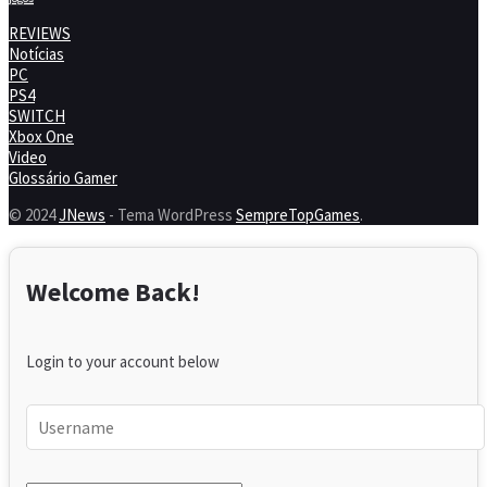
REVIEWS
Notícias
PC
PS4
SWITCH
Xbox One
Video
Glossário Gamer
© 2024
JNews
- Tema WordPress
SempreTopGames
.
Welcome Back!
Login to your account below