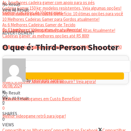
As 7 melhores cadeira gamer com apoio para os pés
No Result
Cadeira Gamer 150 kg: modelos resistentes, Veja algumas opções!
View All Result
Conheça os tipos de Videogames
Melhor cadeira gamer custo-benefício: 10 ótimas opções para você
10 Melhores Cadeiras Gamer para Gordos atualmente!
As 6 Melhores Cadeiras Gamer de Tecido
Os 11 melhores Videogames de atualmente!
As 6 Melhores Cadeiras Gamer para Pessoas Altas Atualmente!
ADVERTISEMENT
Cadeiras gamer: as melhores opções até R$ 800!
HEADSET
O que é: Third-Person Shooter
Melhor headset gamer: os 10 melhores em 2024!
Os 5 Melhores Videogames Baratos e Bons para Comprar até 2700
Reais
by
Leonardo Santos
Qual é o melhor Xbox para você adquirir? Veja agora!
08/08/2024
in
No Result
0
0
View All Result
Melhores Videogames em Custo Benefício!
0
0
SHARES
Melhor videogame retrô para jogar!
0
VIEWS
Compartilhar no Whatsapp
Compartilhar no Facebook
Compartilhar