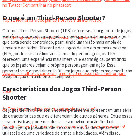
VIDEOGAMES PORTÁTEIS
no Twitter
Compartilhar no pinterest
O que é um Third-Person Shooter?
Top 12 Melhores Videogames Portáteis da atualidade
O termo Third-Person Shooter (TPS) refere-se a um gênero de jogos
eletrônicos que coloca o jogador na perspectiva de um personagem
Top Videogames Portáteis Acessíveis: Qualidade a Preço Baixo
que está sendo controlado, permitindo uma visão mais ampla do
ambiente ao redor. Diferente dos jogos de tiro em primeira pessoa
(FPS), onde a visão é limitada à arma do personagem, os TPS
CADEIRA GAMER
oferecem uma experiência mais imersiva e estratégica, permitindo
que os jogadores vejam o próprio personagem em ação. Essa
perspectiva é especialmente útil em jogos que exigem movimentação
Veja as 10 melhores cadeiras gamer e como escolher a melhor para
e exploração em ambientes complexos.
Características dos Jogos Third-Person
você!
Shooter
As 7 melhores cadeira gamer com apoio para os pés
Os jogos de Third-Person Shooter geralmente apresentam uma série
de características que os diferenciam de outros gêneros. Entre essas
características, podemos destacar a movimentação fluida do
Cadeira Gamer 150 kg: modelos resistentes, Veja algumas opções!
personagem, a possibilidade de cobrir-se atrás de objetos e a
utilização de uma variedade de armas e habilidades. Além disso,