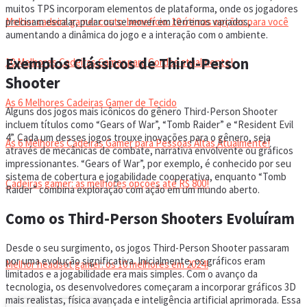
muitos TPS incorporam elementos de plataforma, onde os jogadores
precisam escalar, pular ou se mover em terrenos variados,
Melhor cadeira gamer custo-benefício: 10 ótimas opções para você
aumentando a dinâmica do jogo e a interação com o ambiente.
Exemplos Clássicos de Third-Person
10 Melhores Cadeiras Gamer para Gordos atualmente!
Shooter
As 6 Melhores Cadeiras Gamer de Tecido
Alguns dos jogos mais icônicos do gênero Third-Person Shooter
incluem títulos como “Gears of War”, “Tomb Raider” e “Resident Evil
4”. Cada um desses jogos trouxe inovações para o gênero, seja
As 6 Melhores Cadeiras Gamer para Pessoas Altas Atualmente!
através de mecânicas de combate, narrativa envolvente ou gráficos
impressionantes. “Gears of War”, por exemplo, é conhecido por seu
sistema de cobertura e jogabilidade cooperativa, enquanto “Tomb
Cadeiras gamer: as melhores opções até R$ 800!
Raider” combina exploração com ação em um mundo aberto.
Como os Third-Person Shooters Evoluíram
HEADSET
Desde o seu surgimento, os jogos Third-Person Shooter passaram
por uma evolução significativa. Inicialmente, os gráficos eram
Melhor headset gamer: os 10 melhores em 2024!
limitados e a jogabilidade era mais simples. Com o avanço da
tecnologia, os desenvolvedores começaram a incorporar gráficos 3D
mais realistas, física avançada e inteligência artificial aprimorada. Essa