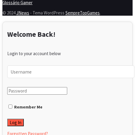
Glossário Gamer
© 2024
JNews
- Tema WordPress
SempreTopGames
.
Welcome Back!
Login to your account below
Remember Me
Forgotten Password?