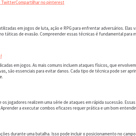
 Twitter
Compartilhar no pinterest
ilizadas em jogos de luta, ação e RPG para enfrentar adversários. Elas 
o táticas de evasão. Compreender essas técnicas é fundamental para max
!
icadas em jogos. As mais comuns incluem ataques físicos, que envolvem 
vas, são essenciais para evitar danos. Cada tipo de técnica pode ser apr
e.
ue os jogadores realizem uma série de ataques em rápida sucessão. Es
s. Aprender a executar combos eficazes requer prática e um bom entendi
s durante uma batalha. Isso pode incluir o posicionamento no campo de b