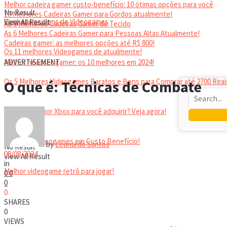
Melhor cadeira gamer custo-benefício: 10 ótimas opções para você
No Result
10 Melhores Cadeiras Gamer para Gordos atualmente!
Conheça os tipos de Videogames
View All Result
As 6 Melhores Cadeiras Gamer de Tecido
As 6 Melhores Cadeiras Gamer para Pessoas Altas Atualmente!
Cadeiras gamer: as melhores opções até R$ 800!
Os 11 melhores Videogames de atualmente!
HEADSET
Melhor headset gamer: os 10 melhores em 2024!
ADVERTISEMENT
Os 5 Melhores Videogames Baratos e Bons para Comprar até 2700 Reai
O que é: Técnicas de Combate
Qual é o melhor Xbox para você adquirir? Veja agora!
Melhores Videogames em Custo Benefício!
by
Leonardo Santos
No Result
08/08/2024
View All Result
in
Melhor videogame retrô para jogar!
0
0
0
0
VIDEOGAMES PORTÁTEIS
SHARES
0
VIEWS