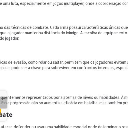
 uma luta, especialmente em jogos multiplayer, onde a coordenação com
das técnicas de combate. Cada arma possui características únicas que 
que o jogador mantenha distância do inimigo. A escolha do equipamento 
do jogador.
icas de evasão, como rolar ou saltar, permitem que os jogadores evitem
écnicas pode ser a chave para sobreviver em confrontos intensos, espe
requentemente representados por sistemas de níveis ou habilidades. À 
te. Essa progressão não só aumenta a eficácia em batalha, mas também p
mbate
 atacar, defender ou usar uma habilidade especial pode determinar o re