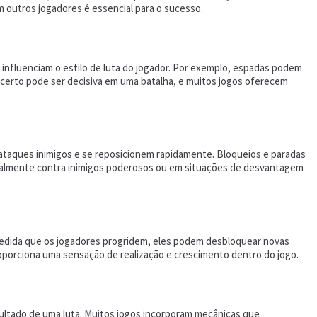
 outros jogadores é essencial para o sucesso.
influenciam o estilo de luta do jogador. Por exemplo, espadas podem
certo pode ser decisiva em uma batalha, e muitos jogos oferecem
 ataques inimigos e se reposicionem rapidamente. Bloqueios e paradas
cialmente contra inimigos poderosos ou em situações de desvantagem
medida que os jogadores progridem, eles podem desbloquear novas
roporciona uma sensação de realização e crescimento dentro do jogo.
sultado de uma luta. Muitos jogos incorporam mecânicas que