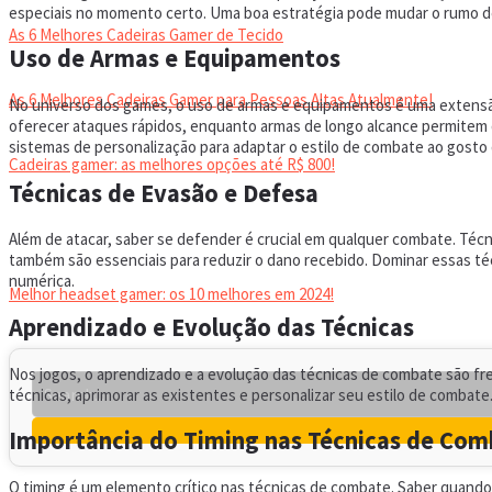
especiais no momento certo. Uma boa estratégia pode mudar o rumo de
As 6 Melhores Cadeiras Gamer de Tecido
Uso de Armas e Equipamentos
As 6 Melhores Cadeiras Gamer para Pessoas Altas Atualmente!
No universo dos games, o uso de armas e equipamentos é uma extensão 
oferecer ataques rápidos, enquanto armas de longo alcance permitem 
sistemas de personalização para adaptar o estilo de combate ao gosto 
Cadeiras gamer: as melhores opções até R$ 800!
Técnicas de Evasão e Defesa
HEADSET
Além de atacar, saber se defender é crucial em qualquer combate. Técn
também são essenciais para reduzir o dano recebido. Dominar essas t
numérica.
Melhor headset gamer: os 10 melhores em 2024!
Aprendizado e Evolução das Técnicas
Nos jogos, o aprendizado e a evolução das técnicas de combate são f
técnicas, aprimorar as existentes e personalizar seu estilo de comba
Importância do Timing nas Técnicas de Co
O timing é um elemento crítico nas técnicas de combate. Saber quando