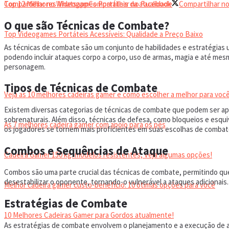
Top 12 Melhores Videogames Portáteis da atualidade
Compartilhar no Whatsapp
Compartilhar no Facebook
Compartilhar no
O que são Técnicas de Combate?
Top Videogames Portáteis Acessíveis: Qualidade a Preço Baixo
As técnicas de combate são um conjunto de habilidades e estratégias ut
podendo incluir ataques corpo a corpo, uso de armas, magia e até mesm
CADEIRA GAMER
personagem.
Tipos de Técnicas de Combate
Veja as 10 melhores cadeiras gamer e como escolher a melhor para você
Existem diversas categorias de técnicas de combate que podem ser apl
sobrenaturais. Além disso, técnicas de defesa, como bloqueios e esqui
As 7 melhores cadeira gamer com apoio para os pés
os jogadores se tornem mais proficientes em suas escolhas de combat
Combos e Sequências de Ataque
Cadeira Gamer 150 kg: modelos resistentes, Veja algumas opções!
Combos são uma parte crucial das técnicas de combate, permitindo q
desestabilizar o oponente, tornando-o vulnerável a ataques adicionai
Melhor cadeira gamer custo-benefício: 10 ótimas opções para você
Estratégias de Combate
10 Melhores Cadeiras Gamer para Gordos atualmente!
As estratégias de combate envolvem o planejamento e a execução de açõe