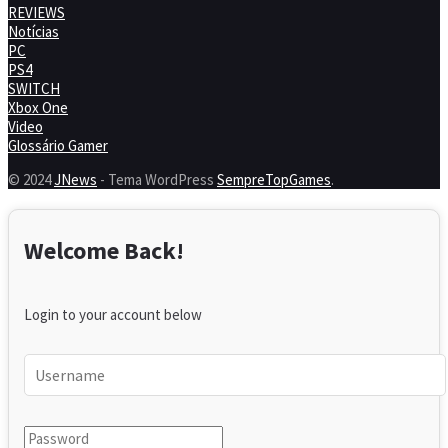
REVIEWS
Notícias
PC
PS4
SWITCH
Xbox One
Video
Glossário Gamer
© 2024
JNews
- Tema WordPress
SempreTopGames
.
Welcome Back!
Login to your account below