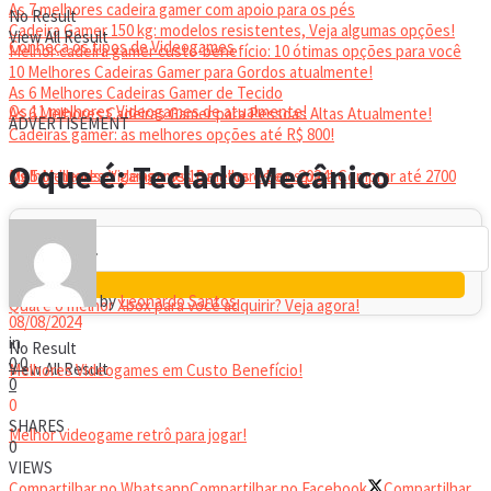
As 7 melhores cadeira gamer com apoio para os pés
No Result
Cadeira Gamer 150 kg: modelos resistentes, Veja algumas opções!
View All Result
Conheça os tipos de Videogames
Melhor cadeira gamer custo-benefício: 10 ótimas opções para você
10 Melhores Cadeiras Gamer para Gordos atualmente!
As 6 Melhores Cadeiras Gamer de Tecido
Os 11 melhores Videogames de atualmente!
As 6 Melhores Cadeiras Gamer para Pessoas Altas Atualmente!
ADVERTISEMENT
Cadeiras gamer: as melhores opções até R$ 800!
HEADSET
O que é: Teclado Mecânico
Melhor headset gamer: os 10 melhores em 2024!
Os 5 Melhores Videogames Baratos e Bons para Comprar até 2700
Reais
by
Leonardo Santos
Qual é o melhor Xbox para você adquirir? Veja agora!
08/08/2024
in
No Result
0
0
View All Result
Melhores Videogames em Custo Benefício!
0
0
SHARES
Melhor videogame retrô para jogar!
0
VIEWS
Compartilhar no Whatsapp
Compartilhar no Facebook
Compartilhar