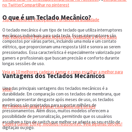
VIDEOGAMES PORTÁTEIS
no Twitter
Compartilhar no pinterest
O que é um Teclado Mecânico?
Top 12 Melhores Videogames Portáteis da atualidade
O teclado mecânico é um tipo de teclado que utiliza interruptores
mecânicos individuais para cada tecla. Esses interruptores são
Top Videogames Portáteis Acessíveis: Qualidade a Preço Baixo
compostos por várias partes, incluindo uma mola e um contato
elétrico, que proporcionam uma resposta tátil e sonora ao serem
pressionados. Essa característica é especialmente valorizada por
CADEIRA GAMER
gamers e profissionais que buscam precisão e conforto durante
longas sessões de uso.
Veja as 10 melhores cadeiras gamer e como escolher a melhor para
Vantagens dos Teclados Mecânicos
Uma das principais vantagens dos teclados mecânicos é a
você!
durabilidade. Em comparação com os teclados de membrana, que
podem apresentar desgaste após meses de uso, os teclados
mecânicos são projetados para suportar milhões de
As 7 melhores cadeira gamer com apoio para os pés
pressionamentos. Além disso, muitos modelos oferecem a
possibilidade de personalização, permitindo que os usuários
escolham o tipo de switch que melhor se adapta ao seu estilo de
Cadeira Gamer 150 kg: modelos resistentes, Veja algumas opções!
digitação ou jogo.