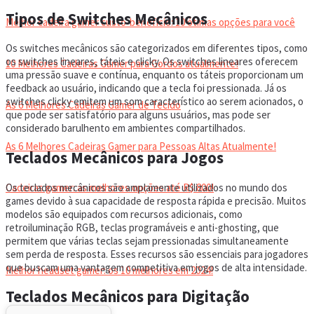
Tipos de Switches Mecânicos
Melhor cadeira gamer custo-benefício: 10 ótimas opções para você
Os switches mecânicos são categorizados em diferentes tipos, como
os switches lineares, táteis e clicky. Os switches lineares oferecem
10 Melhores Cadeiras Gamer para Gordos atualmente!
uma pressão suave e contínua, enquanto os táteis proporcionam um
feedback ao usuário, indicando que a tecla foi pressionada. Já os
switches clicky emitem um som característico ao serem acionados, o
As 6 Melhores Cadeiras Gamer de Tecido
que pode ser satisfatório para alguns usuários, mas pode ser
considerado barulhento em ambientes compartilhados.
As 6 Melhores Cadeiras Gamer para Pessoas Altas Atualmente!
Teclados Mecânicos para Jogos
Os teclados mecânicos são amplamente utilizados no mundo dos
Cadeiras gamer: as melhores opções até R$ 800!
games devido à sua capacidade de resposta rápida e precisão. Muitos
modelos são equipados com recursos adicionais, como
retroiluminação RGB, teclas programáveis e anti-ghosting, que
HEADSET
permitem que várias teclas sejam pressionadas simultaneamente
sem perda de resposta. Esses recursos são essenciais para jogadores
que buscam uma vantagem competitiva em jogos de alta intensidade.
Melhor headset gamer: os 10 melhores em 2024!
Teclados Mecânicos para Digitação