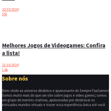
22/10/2024
505
Melhores Jogos de Videogames: Confira
a lista!
21/10/2024
1.6k
Sobre nós
Bem-vindo ao universo dinâmico e apaixonante do SempreTopGames!
Somos muito mais do que um site sobre jogos e video games; somos
um grupo de mentes criativas, apaixonadas por desbravar os
intricados mundos virtuais e trazer essa experiência única até você.