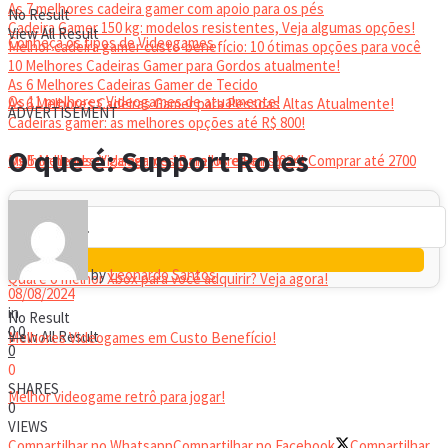
As 7 melhores cadeira gamer com apoio para os pés
No Result
Cadeira Gamer 150 kg: modelos resistentes, Veja algumas opções!
View All Result
Conheça os tipos de Videogames
Melhor cadeira gamer custo-benefício: 10 ótimas opções para você
10 Melhores Cadeiras Gamer para Gordos atualmente!
As 6 Melhores Cadeiras Gamer de Tecido
Os 11 melhores Videogames de atualmente!
As 6 Melhores Cadeiras Gamer para Pessoas Altas Atualmente!
ADVERTISEMENT
Cadeiras gamer: as melhores opções até R$ 800!
HEADSET
O que é: Support Roles
Melhor headset gamer: os 10 melhores em 2024!
Os 5 Melhores Videogames Baratos e Bons para Comprar até 2700
Reais
by
Leonardo Santos
Qual é o melhor Xbox para você adquirir? Veja agora!
08/08/2024
in
No Result
0
0
View All Result
Melhores Videogames em Custo Benefício!
0
0
SHARES
Melhor videogame retrô para jogar!
0
VIEWS
Compartilhar no Whatsapp
Compartilhar no Facebook
Compartilhar