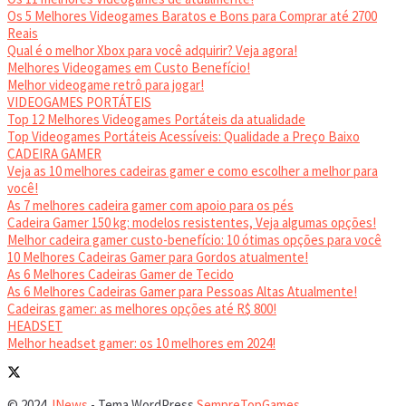
No Result
View All Result
Contato
Termos e condições
Quem Somos
VIDEO GAMES
Conheça os tipos de Videogames
Os 11 melhores Videogames de atualmente!
Os 5 Melhores Videogames Baratos e Bons para Comprar até 2700
Reais
Qual é o melhor Xbox para você adquirir? Veja agora!
Melhores Videogames em Custo Benefício!
Melhor videogame retrô para jogar!
VIDEOGAMES PORTÁTEIS
Top 12 Melhores Videogames Portáteis da atualidade
Top Videogames Portáteis Acessíveis: Qualidade a Preço Baixo
CADEIRA GAMER
Veja as 10 melhores cadeiras gamer e como escolher a melhor para
você!
As 7 melhores cadeira gamer com apoio para os pés