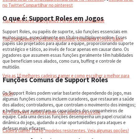
VIDEOGAMES PORTÁTEIS
no Twitter
Compartilhar no pinterest
O que é: Support Roles em Jogos
Top 12 Melhores Videogames Portáteis da atualidade
Support Roles, ou papéis de suporte, são funções essenciais em
muitos jogos, especialmente em títulos multiplayer online. Esses
Top Videogames Portáteis Acessíveis: Qualidade a Preço Baixo
papéis são projetados para ajudar a equipe, proporcionando suporte
estratégico e tático, ao invés de focar apenas em causar dano. Os
jogadores que assumem essas funções geralmente têm habilidades
CADEIRA GAMER
que beneficiam seus aliados, como cura, buffing e controle de
multidão.
Veja as 10 melhores cadeiras gamer e como escolher a melhor para
Funções Comuns de Support Roles
Os Support Roles podem variar bastante dependendo do jogo, mas
você!
algumas funções comuns incluem curadores, que restauram a saúde
dos aliados; controladores, que controlam o movimento dos inimigos;
e buffers, que aumentam as capacidades dos companheiros de
As 7 melhores cadeira gamer com apoio para os pés
equipe. Cada uma dessas funções desempenha um papel crucial na
dinâmica do jogo, ajudando a criar oportunidades para ataques e
defesas mais eficazes.
Cadeira Gamer 150 kg: modelos resistentes, Veja algumas opções!