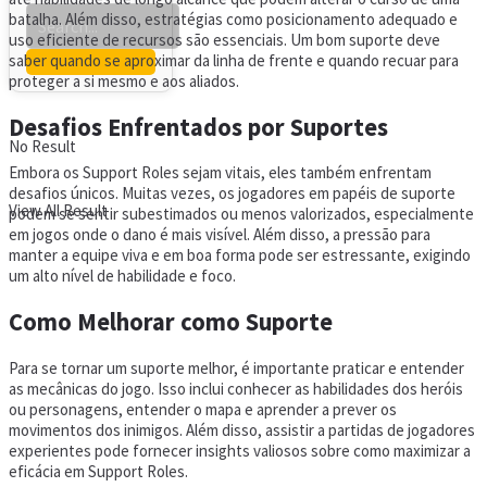
batalha. Além disso, estratégias como posicionamento adequado e
uso eficiente de recursos são essenciais. Um bom suporte deve
saber quando se aproximar da linha de frente e quando recuar para
proteger a si mesmo e aos aliados.
Desafios Enfrentados por Suportes
No Result
Embora os Support Roles sejam vitais, eles também enfrentam
desafios únicos. Muitas vezes, os jogadores em papéis de suporte
View All Result
podem se sentir subestimados ou menos valorizados, especialmente
em jogos onde o dano é mais visível. Além disso, a pressão para
manter a equipe viva e em boa forma pode ser estressante, exigindo
um alto nível de habilidade e foco.
Como Melhorar como Suporte
Para se tornar um suporte melhor, é importante praticar e entender
as mecânicas do jogo. Isso inclui conhecer as habilidades dos heróis
ou personagens, entender o mapa e aprender a prever os
movimentos dos inimigos. Além disso, assistir a partidas de jogadores
experientes pode fornecer insights valiosos sobre como maximizar a
eficácia em Support Roles.