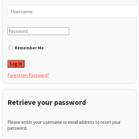
Glossário Gamer
© 2024
JNews
- Tema WordPress
SempreTopGames
.
Welcome Back!
Login to your account below
Remember Me
Forgotten Password?