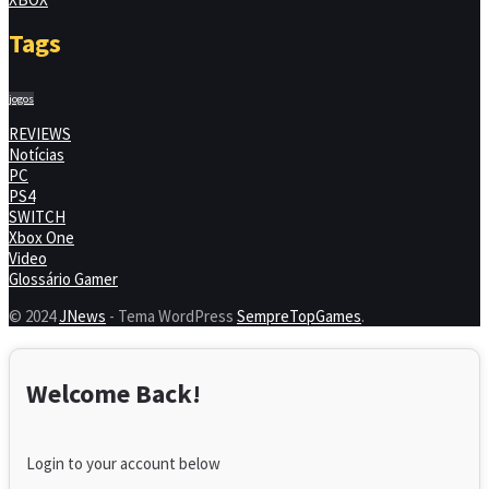
PLACA DE VIDEO
PLAYSTATION
PS4
REVIEWS
SSD
TECLADOS GAMER
TV GAMER
VIDEO GAMES
VIDEOGAMES PORTÁTEIS
VOLANTE GAMER
XBOX
Tags
jogos
REVIEWS
Notícias
PC
PS4
SWITCH
Xbox One
Video