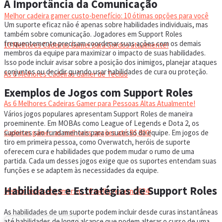
A Importância da Comunicação
Melhor cadeira gamer custo-benefício: 10 ótimas opções para você
Um suporte eficaz não é apenas sobre habilidades individuais, mas
também sobre comunicação. Jogadores em Support Roles
frequentemente precisam coordenar suas ações com os demais
10 Melhores Cadeiras Gamer para Gordos atualmente!
membros da equipe para maximizar o impacto de suas habilidades.
Isso pode incluir avisar sobre a posição dos inimigos, planejar ataques
conjuntos ou decidir quando usar habilidades de cura ou proteção.
As 6 Melhores Cadeiras Gamer de Tecido
Exemplos de Jogos com Support Roles
As 6 Melhores Cadeiras Gamer para Pessoas Altas Atualmente!
Vários jogos populares apresentam Support Roles de maneira
proeminente. Em MOBAs como League of Legends e Dota 2, os
suportes são fundamentais para o sucesso da equipe. Em jogos de
Cadeiras gamer: as melhores opções até R$ 800!
tiro em primeira pessoa, como Overwatch, heróis de suporte
oferecem cura e habilidades que podem mudar o rumo de uma
partida. Cada um desses jogos exige que os suportes entendam suas
HEADSET
funções e se adaptem às necessidades da equipe.
Habilidades e Estratégias de Support Roles
Melhor headset gamer: os 10 melhores em 2024!
As habilidades de um suporte podem incluir desde curas instantâneas
até habilidades de longo alcance que podem alterar o curso de uma