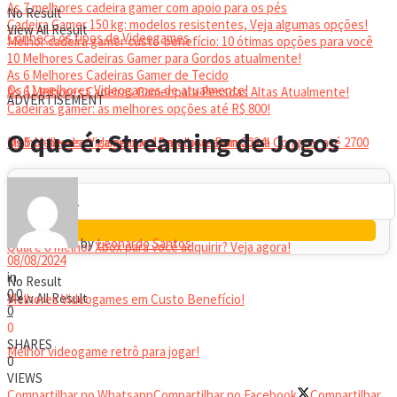
As 7 melhores cadeira gamer com apoio para os pés
No Result
Cadeira Gamer 150 kg: modelos resistentes, Veja algumas opções!
View All Result
Conheça os tipos de Videogames
Melhor cadeira gamer custo-benefício: 10 ótimas opções para você
10 Melhores Cadeiras Gamer para Gordos atualmente!
As 6 Melhores Cadeiras Gamer de Tecido
Os 11 melhores Videogames de atualmente!
As 6 Melhores Cadeiras Gamer para Pessoas Altas Atualmente!
ADVERTISEMENT
Cadeiras gamer: as melhores opções até R$ 800!
HEADSET
O que é: Streaming de Jogos
Melhor headset gamer: os 10 melhores em 2024!
Os 5 Melhores Videogames Baratos e Bons para Comprar até 2700
Reais
by
Leonardo Santos
Qual é o melhor Xbox para você adquirir? Veja agora!
08/08/2024
in
No Result
0
0
View All Result
Melhores Videogames em Custo Benefício!
0
0
SHARES
Melhor videogame retrô para jogar!
0
VIEWS
Compartilhar no Whatsapp
Compartilhar no Facebook
Compartilhar