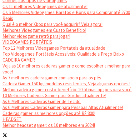
Conheça os tipos de Videogames
Os 11 melhores Videogames de atualmente!
Os 5 Melhores Videogames Baratos e Bons para Comprar até 2700
Reais
Qual é o melhor Xbox para você adquirir? Veja agora!
Melhores Videogames em Custo Benefício!
Melhor videogame retrô para jogar!
VIDEOGAMES PORTÁTEIS
Top 12 Melhores Videogames Portáteis da atualidade
Top Videogames Portáteis Acessíveis: Qualidade a Preço Baixo
CADEIRA GAMER
Veja as 10 melhores cadeiras gamer e como escolher a melhor para
você!
As 7 melhores cadeira gamer com apoio para os pés
Cadeira Gamer 150 kg: modelos resistentes, Veja algumas opções!
Melhor cadeira gamer custo-benefício: 10 ótimas opções para você
10 Melhores Cadeiras Gamer para Gordos atualmente!
As 6 Melhores Cadeiras Gamer de Tecido
As 6 Melhores Cadeiras Gamer para Pessoas Altas Atualmente!
Cadeiras gamer: as melhores opções até R$ 800!
HEADSET
Melhor headset gamer: os 10 melhores em 2024!