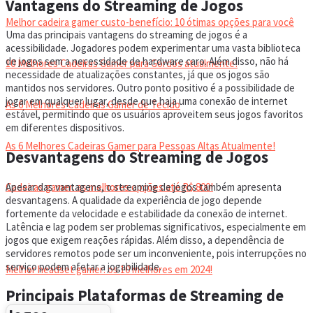
Vantagens do Streaming de Jogos
Melhor cadeira gamer custo-benefício: 10 ótimas opções para você
Uma das principais vantagens do streaming de jogos é a
acessibilidade. Jogadores podem experimentar uma vasta biblioteca
de jogos sem a necessidade de hardware caro. Além disso, não há
10 Melhores Cadeiras Gamer para Gordos atualmente!
necessidade de atualizações constantes, já que os jogos são
mantidos nos servidores. Outro ponto positivo é a possibilidade de
jogar em qualquer lugar, desde que haja uma conexão de internet
As 6 Melhores Cadeiras Gamer de Tecido
estável, permitindo que os usuários aproveitem seus jogos favoritos
em diferentes dispositivos.
As 6 Melhores Cadeiras Gamer para Pessoas Altas Atualmente!
Desvantagens do Streaming de Jogos
Apesar das vantagens, o streaming de jogos também apresenta
Cadeiras gamer: as melhores opções até R$ 800!
desvantagens. A qualidade da experiência de jogo depende
fortemente da velocidade e estabilidade da conexão de internet.
Latência e lag podem ser problemas significativos, especialmente em
HEADSET
jogos que exigem reações rápidas. Além disso, a dependência de
servidores remotos pode ser um inconveniente, pois interrupções no
serviço podem afetar a jogabilidade.
Melhor headset gamer: os 10 melhores em 2024!
Principais Plataformas de Streaming de