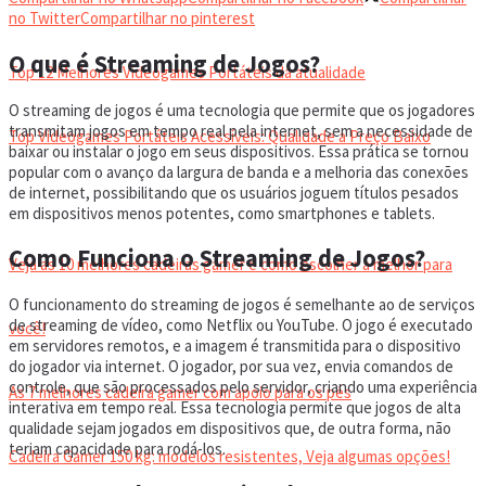
VIDEOGAMES PORTÁTEIS
no Twitter
Compartilhar no pinterest
O que é Streaming de Jogos?
Top 12 Melhores Videogames Portáteis da atualidade
O streaming de jogos é uma tecnologia que permite que os jogadores
transmitam jogos em tempo real pela internet, sem a necessidade de
Top Videogames Portáteis Acessíveis: Qualidade a Preço Baixo
baixar ou instalar o jogo em seus dispositivos. Essa prática se tornou
popular com o avanço da largura de banda e a melhoria das conexões
de internet, possibilitando que os usuários joguem títulos pesados
CADEIRA GAMER
em dispositivos menos potentes, como smartphones e tablets.
Como Funciona o Streaming de Jogos?
Veja as 10 melhores cadeiras gamer e como escolher a melhor para
O funcionamento do streaming de jogos é semelhante ao de serviços
de streaming de vídeo, como Netflix ou YouTube. O jogo é executado
você!
em servidores remotos, e a imagem é transmitida para o dispositivo
do jogador via internet. O jogador, por sua vez, envia comandos de
controle, que são processados pelo servidor, criando uma experiência
As 7 melhores cadeira gamer com apoio para os pés
interativa em tempo real. Essa tecnologia permite que jogos de alta
qualidade sejam jogados em dispositivos que, de outra forma, não
teriam capacidade para rodá-los.
Cadeira Gamer 150 kg: modelos resistentes, Veja algumas opções!