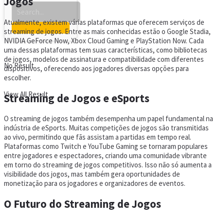
Jogos
Atualmente, existem várias plataformas que oferecem serviços de
streaming de jogos. Entre as mais conhecidas estão o Google Stadia,
NVIDIA GeForce Now, Xbox Cloud Gaming e PlayStation Now. Cada
uma dessas plataformas tem suas características, como bibliotecas
de jogos, modelos de assinatura e compatibilidade com diferentes
No Result
dispositivos, oferecendo aos jogadores diversas opções para
escolher.
View All Result
Streaming de Jogos e eSports
O streaming de jogos também desempenha um papel fundamental na
indústria de eSports. Muitas competições de jogos são transmitidas
ao vivo, permitindo que fãs assistam a partidas em tempo real.
Plataformas como Twitch e YouTube Gaming se tornaram populares
entre jogadores e espectadores, criando uma comunidade vibrante
em torno do streaming de jogos competitivos. Isso não só aumenta a
visibilidade dos jogos, mas também gera oportunidades de
monetização para os jogadores e organizadores de eventos.
O Futuro do Streaming de Jogos