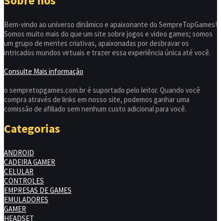
Sobre nós
Bem-vindo ao universo dinâmico e apaixonante do SempreTopGames!
Somos muito mais do que um site sobre jogos e video games; somos
um grupo de mentes criativas, apaixonadas por desbravar os
intricados mundos virtuais e trazer essa experiência única até você.
Consulte Mais informação
o sempretopgames.com.br é suportado pelo leitor. Quando você
compra através de links em nosso site, podemos ganhar uma
comissão de afiliado sem nenhum custo adicional para você.
Categorias
ANDROID
CADEIRA GAMER
CELULAR
CONTROLES
EMPRESAS DE GAMES
EMULADORES
GAMER
HEADSET