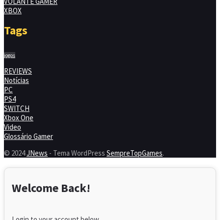
VOLANTE GAMER
XBOX
Tags
jogos
REVIEWS
Notícias
PC
PS4
SWITCH
Xbox One
Video
Glossário Gamer
© 2024
JNews
- Tema WordPress
SempreTopGames
.
Welcome Back!
Login to your account below