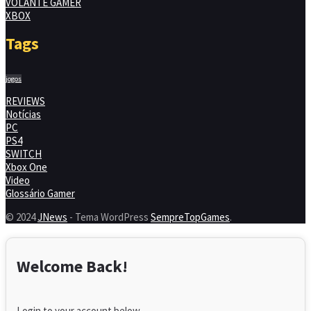
VOLANTE GAMER
XBOX
Tags
jogos
REVIEWS
Notícias
PC
PS4
SWITCH
Xbox One
Video
Glossário Gamer
© 2024
JNews
- Tema WordPress
SempreTopGames
.
Welcome Back!
Login to your account below