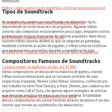
memorável.
Melhor cadeira gamer custo-benefício: 10 ótimas opções para você
Tipos de Soundtrack
As soundtracks podem ser classificadas em diferentes tipos,
10 Melhores Cadeiras Gamer para Gordos atualmente!
dependendo do estilo musical e do propósito. Algumas trilhas
sonoras são compostas exclusivamente para o jogo, enquanto outras
podem incluir músicas licenciadas de artistas populares. Além disso,
As 6 Melhores Cadeiras Gamer de Tecido
existem trilhas sonoras dinâmicas que se adaptam ao gameplay,
mudando conforme as ações do jogador, e trilhas sonoras estáticas
que permanecem constantes durante a experiência de jogo.
As 6 Melhores Cadeiras Gamer para Pessoas Altas Atualmente!
Compositores Famosos de Soundtracks
Cadeiras gamer: as melhores opções até R$ 800!
Vários compositores se destacam na indústria de games, criando
trilhas sonoras memoráveis que se tornaram sinônimo de suas
respectivas franquias. Nomes como Nobuo Uematsu, conhecido por
HEADSET
seu trabalho na série Final Fantasy, e Hans Zimmer, que colaborou em
projetos como Call of Duty, são apenas alguns exemplos de artistas
que elevaram a música em jogos a um novo patamar. A habilidade
Melhor headset gamer: os 10 melhores em 2024!
desses compositores em contar histórias através da música é um dos
fatores que tornam as soundtracks tão impactantes.