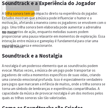
Soundtrack e a Experiência do Jogador
A trilha sonora tem um impacto direto na experiência do jogador.
Estudos mostram que a música pode influenciar o humor e a
motivação, afetando a maneira como os jogadores se envolvem com o
jogo. Uma trilha sonora bem elaborada pode aumentar a adrenalina
em momentos de ação, enquanto melodias suaves podem
No Result
proporcionar uma pausa relaxante em momentos de exploração. Essa
interação entre música e gameplay é fundamental para criar uma
experiência coesa e emocionante.
View All Result
Soundtrack e a Nostalgia
A nostalgia é um poderoso elemento que as soundtracks podem
evocar. Muitas vezes, a música de um jogo pode transportar os
jogadores de volta a momentos específicos de suas vidas, criando
uma conexão emocional profunda. Isso é especialmente verdadeiro
para jogos que marcaram a infância de muitos, onde a trilha sonora se
torna um símbolo de lembranças e experiências compartilhadas. A
capacidade da música de provocar nostalgia é um dos motivos pelos
quais as trilhas sonoras são tão valorizadas.
Como as Soundtracks são Criadas