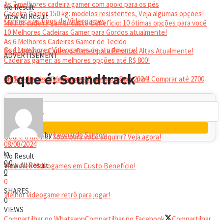
As 7 melhores cadeira gamer com apoio para os pés
No Result
Cadeira Gamer 150 kg: modelos resistentes, Veja algumas opções!
View All Result
Conheça os tipos de Videogames
Melhor cadeira gamer custo-benefício: 10 ótimas opções para você
10 Melhores Cadeiras Gamer para Gordos atualmente!
As 6 Melhores Cadeiras Gamer de Tecido
Os 11 melhores Videogames de atualmente!
As 6 Melhores Cadeiras Gamer para Pessoas Altas Atualmente!
ADVERTISEMENT
Cadeiras gamer: as melhores opções até R$ 800!
HEADSET
O que é: Soundtrack
Melhor headset gamer: os 10 melhores em 2024!
Os 5 Melhores Videogames Baratos e Bons para Comprar até 2700
Reais
by
Leonardo Santos
Qual é o melhor Xbox para você adquirir? Veja agora!
08/08/2024
in
No Result
0
0
View All Result
Melhores Videogames em Custo Benefício!
0
0
SHARES
Melhor videogame retrô para jogar!
0
VIEWS
Compartilhar no Whatsapp
Compartilhar no Facebook
Compartilhar