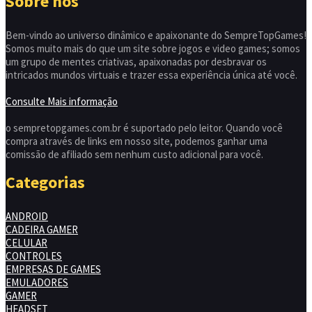
Sobre nós
Bem-vindo ao universo dinâmico e apaixonante do SempreTopGames!
Somos muito mais do que um site sobre jogos e video games; somos
um grupo de mentes criativas, apaixonadas por desbravar os
intricados mundos virtuais e trazer essa experiência única até você.
Consulte Mais informação
o sempretopgames.com.br é suportado pelo leitor. Quando você
compra através de links em nosso site, podemos ganhar uma
comissão de afiliado sem nenhum custo adicional para você.
Categorias
ANDROID
CADEIRA GAMER
CELULAR
CONTROLES
EMPRESAS DE GAMES
EMULADORES
GAMER
HEADSET