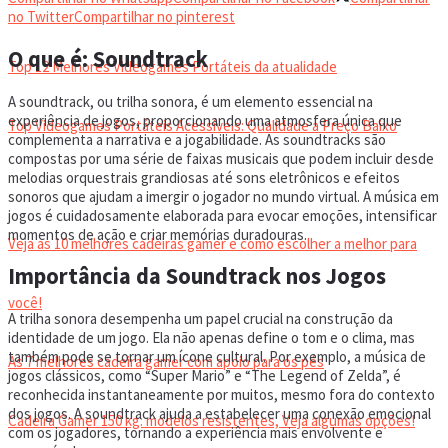
VIDEOGAMES PORTÁTEIS
no Twitter
Compartilhar no pinterest
O que é: Soundtrack
Top 12 Melhores Videogames Portáteis da atualidade
A soundtrack, ou trilha sonora, é um elemento essencial na
experiência de jogos, proporcionando uma atmosfera única que
Top Videogames Portáteis Acessíveis: Qualidade a Preço Baixo
complementa a narrativa e a jogabilidade. As soundtracks são
compostas por uma série de faixas musicais que podem incluir desde
melodias orquestrais grandiosas até sons eletrônicos e efeitos
CADEIRA GAMER
sonoros que ajudam a imergir o jogador no mundo virtual. A música em
jogos é cuidadosamente elaborada para evocar emoções, intensificar
momentos de ação e criar memórias duradouras.
Veja as 10 melhores cadeiras gamer e como escolher a melhor para
Importância da Soundtrack nos Jogos
você!
A trilha sonora desempenha um papel crucial na construção da
identidade de um jogo. Ela não apenas define o tom e o clima, mas
também pode se tornar um ícone cultural. Por exemplo, a música de
As 7 melhores cadeira gamer com apoio para os pés
jogos clássicos, como “Super Mario” e “The Legend of Zelda”, é
reconhecida instantaneamente por muitos, mesmo fora do contexto
dos jogos. A soundtrack ajuda a estabelecer uma conexão emocional
Cadeira Gamer 150 kg: modelos resistentes, Veja algumas opções!
com os jogadores, tornando a experiência mais envolvente e