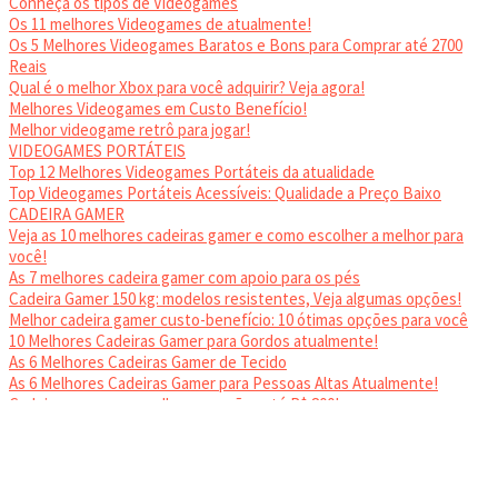
Conheça os tipos de Videogames
Os 11 melhores Videogames de atualmente!
Os 5 Melhores Videogames Baratos e Bons para Comprar até 2700
Reais
Qual é o melhor Xbox para você adquirir? Veja agora!
Melhores Videogames em Custo Benefício!
Melhor videogame retrô para jogar!
VIDEOGAMES PORTÁTEIS
Top 12 Melhores Videogames Portáteis da atualidade
Top Videogames Portáteis Acessíveis: Qualidade a Preço Baixo
CADEIRA GAMER
Veja as 10 melhores cadeiras gamer e como escolher a melhor para
você!
As 7 melhores cadeira gamer com apoio para os pés
Cadeira Gamer 150 kg: modelos resistentes, Veja algumas opções!
Melhor cadeira gamer custo-benefício: 10 ótimas opções para você
10 Melhores Cadeiras Gamer para Gordos atualmente!
As 6 Melhores Cadeiras Gamer de Tecido
As 6 Melhores Cadeiras Gamer para Pessoas Altas Atualmente!
Cadeiras gamer: as melhores opções até R$ 800!
HEADSET
Melhor headset gamer: os 10 melhores em 2024!