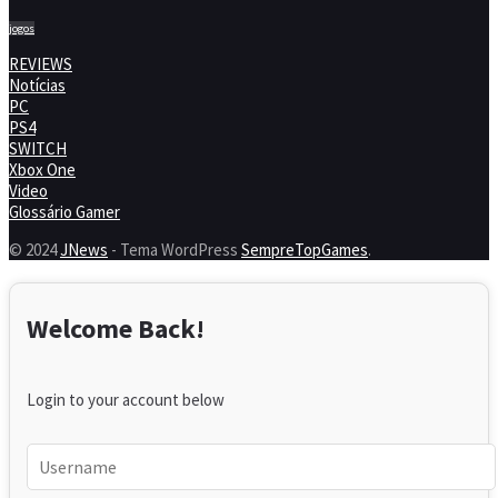
jogos
REVIEWS
Notícias
PC
PS4
SWITCH
Xbox One
Video
Glossário Gamer
© 2024
JNews
- Tema WordPress
SempreTopGames
.
Welcome Back!
Login to your account below