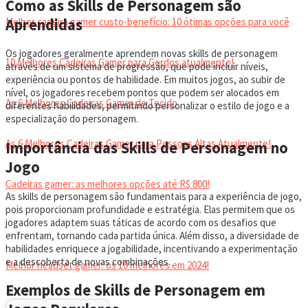
Como as Skills de Personagem são
Aprendidas
Melhor cadeira gamer custo-benefício: 10 ótimas opções para você
Os jogadores geralmente aprendem novas skills de personagem
10 Melhores Cadeiras Gamer para Gordos atualmente!
através de um sistema de progressão, que pode incluir níveis,
experiência ou pontos de habilidade. Em muitos jogos, ao subir de
nível, os jogadores recebem pontos que podem ser alocados em
As 6 Melhores Cadeiras Gamer de Tecido
diferentes habilidades, permitindo personalizar o estilo de jogo e a
especialização do personagem.
As 6 Melhores Cadeiras Gamer para Pessoas Altas Atualmente!
Importância das Skills de Personagem no
Jogo
Cadeiras gamer: as melhores opções até R$ 800!
As skills de personagem são fundamentais para a experiência de jogo,
pois proporcionam profundidade e estratégia. Elas permitem que os
jogadores adaptem suas táticas de acordo com os desafios que
HEADSET
enfrentam, tornando cada partida única. Além disso, a diversidade de
habilidades enriquece a jogabilidade, incentivando a experimentação
e a descoberta de novas combinações.
Melhor headset gamer: os 10 melhores em 2024!
Exemplos de Skills de Personagem em