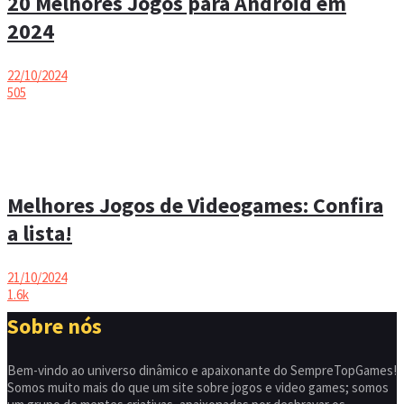
20 Melhores Jogos para Android em
2024
22/10/2024
505
Melhores Jogos de Videogames: Confira
a lista!
21/10/2024
1.6k
Sobre nós
Bem-vindo ao universo dinâmico e apaixonante do SempreTopGames!
Somos muito mais do que um site sobre jogos e video games; somos