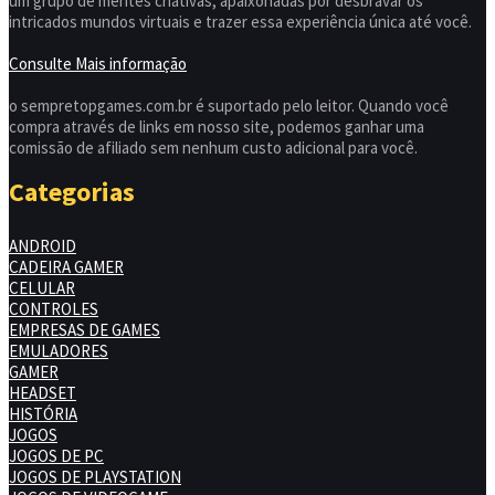
um grupo de mentes criativas, apaixonadas por desbravar os
intricados mundos virtuais e trazer essa experiência única até você.
Consulte Mais informação
o sempretopgames.com.br é suportado pelo leitor. Quando você
compra através de links em nosso site, podemos ganhar uma
comissão de afiliado sem nenhum custo adicional para você.
Categorias
ANDROID
CADEIRA GAMER
CELULAR
CONTROLES
EMPRESAS DE GAMES
EMULADORES
GAMER
HEADSET
HISTÓRIA
JOGOS
JOGOS DE PC
JOGOS DE PLAYSTATION