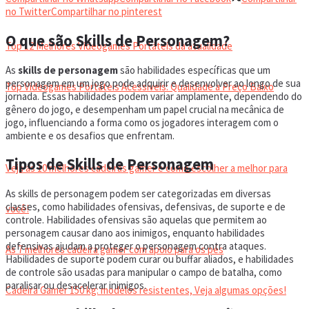
VIDEOGAMES PORTÁTEIS
no Twitter
Compartilhar no pinterest
O que são Skills de Personagem?
Top 12 Melhores Videogames Portáteis da atualidade
As
skills de personagem
são habilidades específicas que um
personagem em um jogo pode adquirir e desenvolver ao longo de sua
Top Videogames Portáteis Acessíveis: Qualidade a Preço Baixo
jornada. Essas habilidades podem variar amplamente, dependendo do
gênero do jogo, e desempenham um papel crucial na mecânica de
jogo, influenciando a forma como os jogadores interagem com o
CADEIRA GAMER
ambiente e os desafios que enfrentam.
Tipos de Skills de Personagem
Veja as 10 melhores cadeiras gamer e como escolher a melhor para
As skills de personagem podem ser categorizadas em diversas
classes, como habilidades ofensivas, defensivas, de suporte e de
você!
controle. Habilidades ofensivas são aquelas que permitem ao
personagem causar dano aos inimigos, enquanto habilidades
defensivas ajudam a proteger o personagem contra ataques.
As 7 melhores cadeira gamer com apoio para os pés
Habilidades de suporte podem curar ou buffar aliados, e habilidades
de controle são usadas para manipular o campo de batalha, como
paralisar ou desacelerar inimigos.
Cadeira Gamer 150 kg: modelos resistentes, Veja algumas opções!