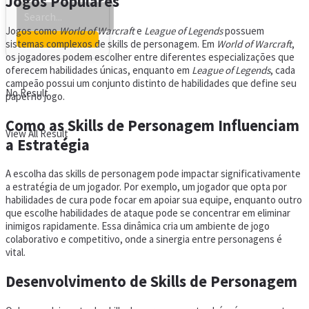
Jogos Populares
Jogos como
World of Warcraft
e
League of Legends
possuem
sistemas complexos de skills de personagem. Em
World of Warcraft
,
os jogadores podem escolher entre diferentes especializações que
oferecem habilidades únicas, enquanto em
League of Legends
, cada
campeão possui um conjunto distinto de habilidades que define seu
No Result
papel no jogo.
Como as Skills de Personagem Influenciam
View All Result
a Estratégia
A escolha das skills de personagem pode impactar significativamente
a estratégia de um jogador. Por exemplo, um jogador que opta por
habilidades de cura pode focar em apoiar sua equipe, enquanto outro
que escolhe habilidades de ataque pode se concentrar em eliminar
inimigos rapidamente. Essa dinâmica cria um ambiente de jogo
colaborativo e competitivo, onde a sinergia entre personagens é
vital.
Desenvolvimento de Skills de Personagem