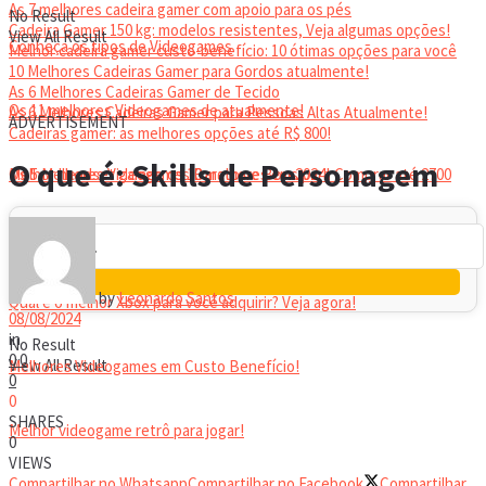
As 7 melhores cadeira gamer com apoio para os pés
No Result
Cadeira Gamer 150 kg: modelos resistentes, Veja algumas opções!
View All Result
Conheça os tipos de Videogames
Melhor cadeira gamer custo-benefício: 10 ótimas opções para você
10 Melhores Cadeiras Gamer para Gordos atualmente!
As 6 Melhores Cadeiras Gamer de Tecido
Os 11 melhores Videogames de atualmente!
As 6 Melhores Cadeiras Gamer para Pessoas Altas Atualmente!
ADVERTISEMENT
Cadeiras gamer: as melhores opções até R$ 800!
HEADSET
O que é: Skills de Personagem
Melhor headset gamer: os 10 melhores em 2024!
Os 5 Melhores Videogames Baratos e Bons para Comprar até 2700
Reais
by
Leonardo Santos
Qual é o melhor Xbox para você adquirir? Veja agora!
08/08/2024
in
No Result
0
0
View All Result
Melhores Videogames em Custo Benefício!
0
0
SHARES
Melhor videogame retrô para jogar!
0
VIEWS
Compartilhar no Whatsapp
Compartilhar no Facebook
Compartilhar