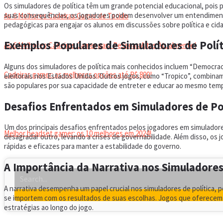
Os simuladores de política têm um grande potencial educacional, pois 
suas consequências, os jogadores podem desenvolver um entendimento 
As 6 Melhores Cadeiras Gamer de Tecido
pedagógicas para engajar os alunos em discussões sobre política e cida
Exemplos Populares de Simuladores de Polít
As 6 Melhores Cadeiras Gamer para Pessoas Altas Atualmente!
Alguns dos simuladores de política mais conhecidos incluem “Democra
Cadeiras gamer: as melhores opções até R$ 800!
eleitorais nos Estados Unidos. Outros jogos, como “Tropico”, combinam
são populares por sua capacidade de entreter e educar ao mesmo tem
HEADSET
Desafios Enfrentados em Simuladores de Po
Um dos principais desafios enfrentados pelos jogadores em simuladore
Melhor headset gamer: os 10 melhores em 2024!
desagradar outro, levando a crises de governabilidade. Além disso, os
rápidas e eficazes para manter a estabilidade do governo.
A Importância da Narrativa nos Simuladores
A narrativa desempenha um papel crucial nos simuladores de política,
se importem com os resultados de suas escolhas. Jogos que oferecem h
estratégias ao longo do jogo.