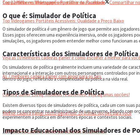
Top 12 Melhores Videogames Portáteis da atualidade
Compartilhar no Whatsapp
Compartilhar no Facebook
Compartilhar no
O que é: Simulador de Política
Top Videogames Portáteis Acessíveis: Qualidade a Preço Baixo
O simulador de política é um gênero de jogo que permite aos jogadores
Esses jogos oferecem uma experiência imersiva, onde os jogadores pod
CADEIRA GAMER
simulações, os jogadores podem entender melhor como funcionam as est
Características dos Simuladores de Política
Veja as 10 melhores cadeiras gamer e como escolher a melhor para você
Os simuladores de política geralmente incluem uma variedade de caracter
internacional e a interação com outros personagens controlados por in
As 7 melhores cadeira gamer com apoio para os pés
dentro do jogo, refletindo a complexidade da política na vida real.
Tipos de Simuladores de Política
Cadeira Gamer 150 kg: modelos resistentes, Veja algumas opções!
Existem diversos tipos de simuladores de política, cada um com suas p
podem se concentrar na administração de um governo, lidando com orça
Melhor cadeira gamer custo-benefício: 10 ótimas opções para você
experimentem a política em diferentes épocas e contextos sociais.
Impacto Educacional dos Simuladores de Pol
10 Melhores Cadeiras Gamer para Gordos atualmente!