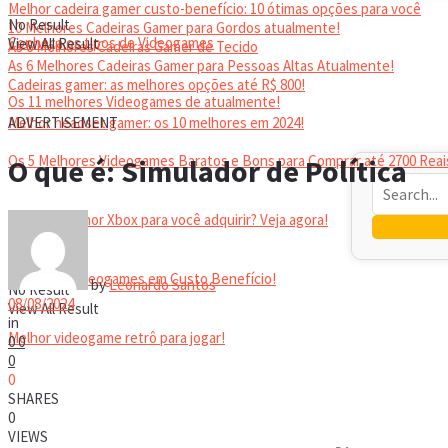
Melhor cadeira gamer custo-benefício: 10 ótimas opções para você
No Result
10 Melhores Cadeiras Gamer para Gordos atualmente!
Conheça os tipos de Videogames
View All Result
As 6 Melhores Cadeiras Gamer de Tecido
As 6 Melhores Cadeiras Gamer para Pessoas Altas Atualmente!
Cadeiras gamer: as melhores opções até R$ 800!
Os 11 melhores Videogames de atualmente!
HEADSET
Melhor headset gamer: os 10 melhores em 2024!
ADVERTISEMENT
Os 5 Melhores Videogames Baratos e Bons para Comprar até 2700 Reai
O que é: Simulador de Política
Qual é o melhor Xbox para você adquirir? Veja agora!
Melhores Videogames em Custo Benefício!
by
Leonardo Santos
No Result
08/08/2024
View All Result
in
Melhor videogame retrô para jogar!
0
0
0
0
VIDEOGAMES PORTÁTEIS
SHARES
0
VIEWS