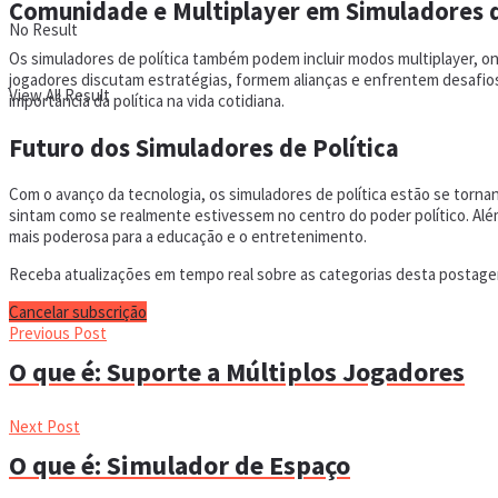
Comunidade e Multiplayer em Simuladores d
No Result
Os simuladores de política também podem incluir modos multiplayer, o
jogadores discutam estratégias, formem alianças e enfrentem desafios
View All Result
importância da política na vida cotidiana.
Futuro dos Simuladores de Política
Com o avanço da tecnologia, os simuladores de política estão se tornan
sintam como se realmente estivessem no centro do poder político. Além 
mais poderosa para a educação e o entretenimento.
Receba atualizações em tempo real sobre as categorias desta postagem
Cancelar subscrição
Previous Post
O que é: Suporte a Múltiplos Jogadores
Next Post
O que é: Simulador de Espaço