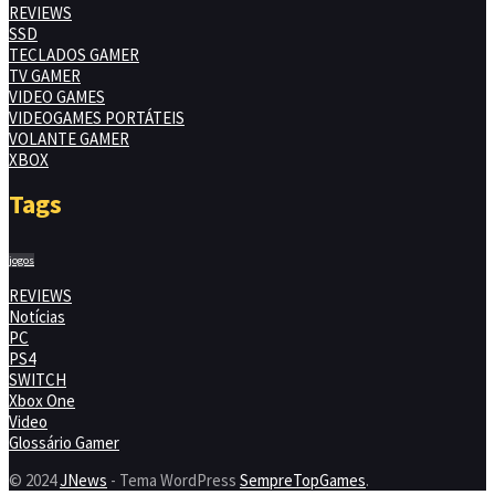
REVIEWS
SSD
TECLADOS GAMER
TV GAMER
VIDEO GAMES
VIDEOGAMES PORTÁTEIS
VOLANTE GAMER
XBOX
Tags
jogos
REVIEWS
Notícias
PC
PS4
SWITCH
Xbox One
Video
Glossário Gamer
© 2024
JNews
- Tema WordPress
SempreTopGames
.