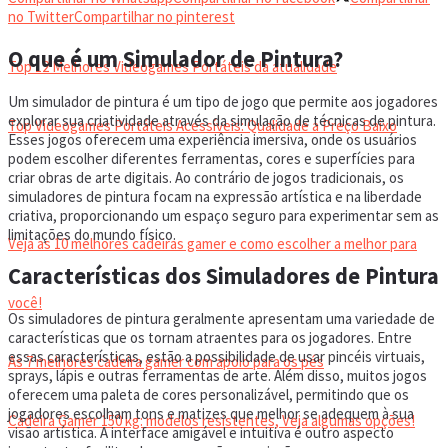
VIDEOGAMES PORTÁTEIS
no Twitter
Compartilhar no pinterest
O que é um Simulador de Pintura?
Top 12 Melhores Videogames Portáteis da atualidade
Um simulador de pintura é um tipo de jogo que permite aos jogadores
explorar sua criatividade através da simulação de técnicas de pintura.
Top Videogames Portáteis Acessíveis: Qualidade a Preço Baixo
Esses jogos oferecem uma experiência imersiva, onde os usuários
podem escolher diferentes ferramentas, cores e superfícies para
criar obras de arte digitais. Ao contrário de jogos tradicionais, os
CADEIRA GAMER
simuladores de pintura focam na expressão artística e na liberdade
criativa, proporcionando um espaço seguro para experimentar sem as
limitações do mundo físico.
Veja as 10 melhores cadeiras gamer e como escolher a melhor para
Características dos Simuladores de Pintura
você!
Os simuladores de pintura geralmente apresentam uma variedade de
características que os tornam atraentes para os jogadores. Entre
essas características, estão a possibilidade de usar pincéis virtuais,
As 7 melhores cadeira gamer com apoio para os pés
sprays, lápis e outras ferramentas de arte. Além disso, muitos jogos
oferecem uma paleta de cores personalizável, permitindo que os
jogadores escolham tons e matizes que melhor se adequem à sua
Cadeira Gamer 150 kg: modelos resistentes, Veja algumas opções!
visão artística. A interface amigável e intuitiva é outro aspecto