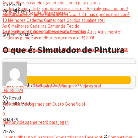
As 7 melhores cadeira gamer com apoio para os pés
No Result
Cadeira Gamer 150 kg: modelos resistentes, Veja algumas opções!
View All Result
Conheça os tipos de Videogames
Melhor cadeira gamer custo-benefício: 10 ótimas opções para você
10 Melhores Cadeiras Gamer para Gordos atualmente!
As 6 Melhores Cadeiras Gamer de Tecido
Os 11 melhores Videogames de atualmente!
As 6 Melhores Cadeiras Gamer para Pessoas Altas Atualmente!
ADVERTISEMENT
Cadeiras gamer: as melhores opções até R$ 800!
HEADSET
O que é: Simulador de Pintura
Melhor headset gamer: os 10 melhores em 2024!
Os 5 Melhores Videogames Baratos e Bons para Comprar até 2700
Reais
by
Leonardo Santos
Qual é o melhor Xbox para você adquirir? Veja agora!
08/08/2024
in
No Result
0
0
View All Result
Melhores Videogames em Custo Benefício!
0
0
SHARES
Melhor videogame retrô para jogar!
0
VIEWS
Compartilhar no Whatsapp
Compartilhar no Facebook
Compartilhar