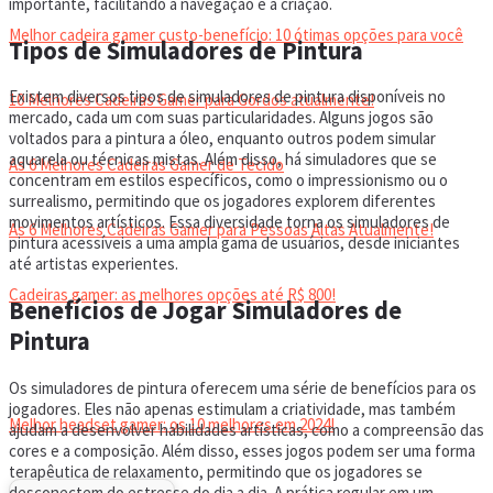
importante, facilitando a navegação e a criação.
Melhor cadeira gamer custo-benefício: 10 ótimas opções para você
Tipos de Simuladores de Pintura
Existem diversos tipos de simuladores de pintura disponíveis no
10 Melhores Cadeiras Gamer para Gordos atualmente!
mercado, cada um com suas particularidades. Alguns jogos são
voltados para a pintura a óleo, enquanto outros podem simular
aquarela ou técnicas mistas. Além disso, há simuladores que se
As 6 Melhores Cadeiras Gamer de Tecido
concentram em estilos específicos, como o impressionismo ou o
surrealismo, permitindo que os jogadores explorem diferentes
movimentos artísticos. Essa diversidade torna os simuladores de
As 6 Melhores Cadeiras Gamer para Pessoas Altas Atualmente!
pintura acessíveis a uma ampla gama de usuários, desde iniciantes
até artistas experientes.
Cadeiras gamer: as melhores opções até R$ 800!
Benefícios de Jogar Simuladores de
Pintura
HEADSET
Os simuladores de pintura oferecem uma série de benefícios para os
jogadores. Eles não apenas estimulam a criatividade, mas também
Melhor headset gamer: os 10 melhores em 2024!
ajudam a desenvolver habilidades artísticas, como a compreensão das
cores e a composição. Além disso, esses jogos podem ser uma forma
terapêutica de relaxamento, permitindo que os jogadores se
desconectem do estresse do dia a dia. A prática regular em um