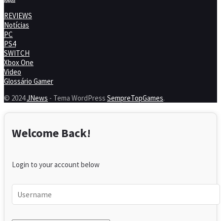
REVIEWS
Notícias
PC
PS4
SWITCH
Xbox One
Video
Glossário Gamer
© 2024
JNews
- Tema WordPress
SempreTopGames
.
Welcome Back!
Login to your account below