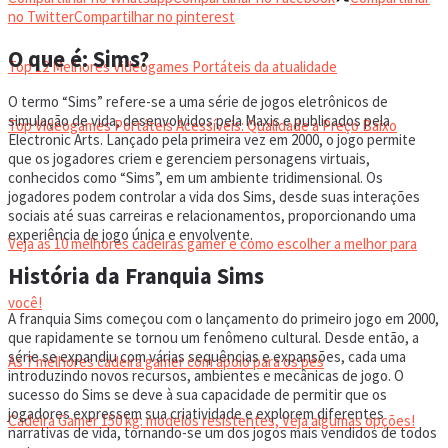
VIDEOGAMES PORTÁTEIS
no Twitter
Compartilhar no pinterest
O que é: Sims?
Top 12 Melhores Videogames Portáteis da atualidade
O termo “Sims” refere-se a uma série de jogos eletrônicos de
simulação de vida, desenvolvidos pela Maxis e publicados pela
Top Videogames Portáteis Acessíveis: Qualidade a Preço Baixo
Electronic Arts. Lançado pela primeira vez em 2000, o jogo permite
que os jogadores criem e gerenciem personagens virtuais,
conhecidos como “Sims”, em um ambiente tridimensional. Os
CADEIRA GAMER
jogadores podem controlar a vida dos Sims, desde suas interações
sociais até suas carreiras e relacionamentos, proporcionando uma
experiência de jogo única e envolvente.
Veja as 10 melhores cadeiras gamer e como escolher a melhor para
História da Franquia Sims
você!
A franquia Sims começou com o lançamento do primeiro jogo em 2000,
que rapidamente se tornou um fenômeno cultural. Desde então, a
série se expandiu com várias sequências e expansões, cada uma
As 7 melhores cadeira gamer com apoio para os pés
introduzindo novos recursos, ambientes e mecânicas de jogo. O
sucesso do Sims se deve à sua capacidade de permitir que os
jogadores expressem sua criatividade e explorem diferentes
Cadeira Gamer 150 kg: modelos resistentes, Veja algumas opções!
narrativas de vida, tornando-se um dos jogos mais vendidos de todos