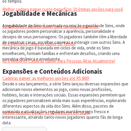
os tempos.
Melhor cadeira gamer custo-benefício: 10 ótimas opções para você
Jogabilidade e Mecânicas
A jogabilidade de Sims é centrada na criação e gestão de Sims, onde
10 Melhores Cadeiras Gamer para Gordos atualmente!
os jogadores podem personalizar a aparência, personalidade e
desejos de seus personagens. Os jogadores também têm a liberdade
de construir casas, escolher carreiras e interagir com outros Sims. A
As 6 Melhores Cadeiras Gamer de Tecido
mecânica de jogo é baseada em ciclos de vida, onde os Sims
envelhecem, formam famílias e enfrentam desafios, criando uma
narrativa dinâmica e envolvente.
As 6 Melhores Cadeiras Gamer para Pessoas Altas Atualmente!
Expansões e Conteúdos Adicionais
Cadeiras gamer: as melhores opções até R$ 800!
Desde o seu lançamento, a série Sims lançou diversas expansões que
adicionam novos elementos ao jogo, como novas profissões,
hobbies, locais e interações sociais. Essas expansões permitem que
HEADSET
os jogadores personalizem ainda mais suas experiências, explorando
diferentes aspectos da vida dos Sims. Além disso, pacotes de
conteúdo e atualizações regulares mantêm o jogo fresco e
Melhor headset gamer: os 10 melhores em 2024!
interessante, atraindo tanto novos jogadores quanto fãs de longa
data.