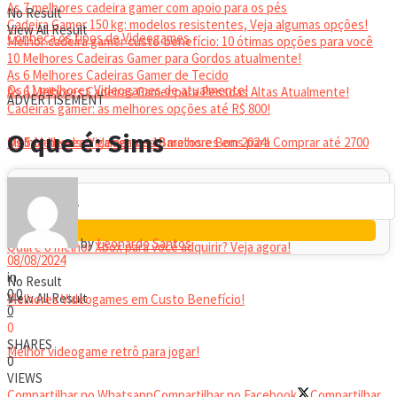
As 7 melhores cadeira gamer com apoio para os pés
No Result
Cadeira Gamer 150 kg: modelos resistentes, Veja algumas opções!
View All Result
Conheça os tipos de Videogames
Melhor cadeira gamer custo-benefício: 10 ótimas opções para você
10 Melhores Cadeiras Gamer para Gordos atualmente!
As 6 Melhores Cadeiras Gamer de Tecido
Os 11 melhores Videogames de atualmente!
As 6 Melhores Cadeiras Gamer para Pessoas Altas Atualmente!
ADVERTISEMENT
Cadeiras gamer: as melhores opções até R$ 800!
HEADSET
O que é: Sims
Melhor headset gamer: os 10 melhores em 2024!
Os 5 Melhores Videogames Baratos e Bons para Comprar até 2700
Reais
by
Leonardo Santos
Qual é o melhor Xbox para você adquirir? Veja agora!
08/08/2024
in
No Result
0
0
View All Result
Melhores Videogames em Custo Benefício!
0
0
SHARES
Melhor videogame retrô para jogar!
0
VIEWS
Compartilhar no Whatsapp
Compartilhar no Facebook
Compartilhar