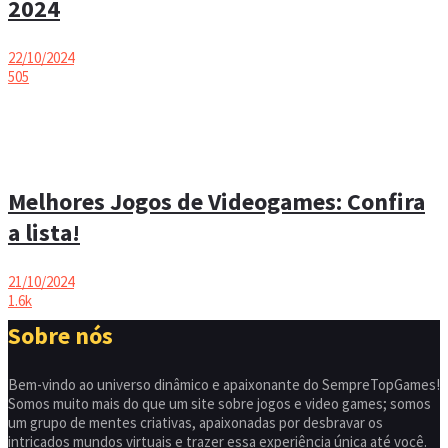
2024
22/10/2024
505
Melhores Jogos de Videogames: Confira
a lista!
21/10/2024
1.6k
Sobre nós
Bem-vindo ao universo dinâmico e apaixonante do SempreTopGames!
Somos muito mais do que um site sobre jogos e video games; somos
um grupo de mentes criativas, apaixonadas por desbravar os
intricados mundos virtuais e trazer essa experiência única até você.