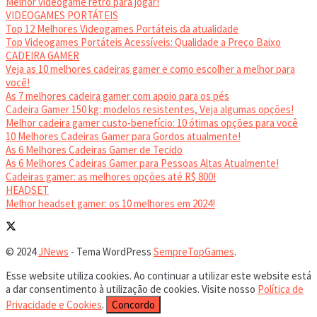
Melhor videogame retrô para jogar!
VIDEOGAMES PORTÁTEIS
Top 12 Melhores Videogames Portáteis da atualidade
Top Videogames Portáteis Acessíveis: Qualidade a Preço Baixo
CADEIRA GAMER
Veja as 10 melhores cadeiras gamer e como escolher a melhor para
você!
As 7 melhores cadeira gamer com apoio para os pés
Cadeira Gamer 150 kg: modelos resistentes, Veja algumas opções!
Melhor cadeira gamer custo-benefício: 10 ótimas opções para você
10 Melhores Cadeiras Gamer para Gordos atualmente!
As 6 Melhores Cadeiras Gamer de Tecido
As 6 Melhores Cadeiras Gamer para Pessoas Altas Atualmente!
Cadeiras gamer: as melhores opções até R$ 800!
HEADSET
Melhor headset gamer: os 10 melhores em 2024!
© 2024
JNews
- Tema WordPress
SempreTopGames
.
Esse website utiliza cookies. Ao continuar a utilizar este website está
a dar consentimento à utilização de cookies. Visite nosso
Política de
Privacidade e Cookies
.
Concordo