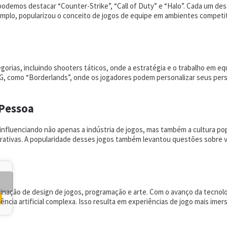
odemos destacar “Counter-Strike”, “Call of Duty” e “Halo”. Cada um dess
exemplo, popularizou o conceito de jogos de equipe em ambientes compet
orias, incluindo shooters táticos, onde a estratégia e o trabalho em eq
PG, como “Borderlands”, onde os jogadores podem personalizar seus per
 Pessoa
 influenciando não apenas a indústria de jogos, mas também a cultura p
rativas. A popularidade desses jogos também levantou questões sobre v
nação de design de jogos, programação e arte. Com o avanço da tecnol
ligência artificial complexa. Isso resulta em experiências de jogo mais i