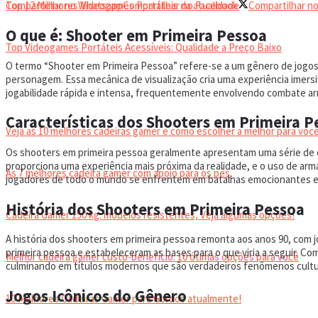
Top 12 Melhores Videogames Portáteis da atualidade
Compartilhar no Whatsapp
Compartilhar no Facebook
Compartilhar no
O que é: Shooter em Primeira Pessoa
Top Videogames Portáteis Acessíveis: Qualidade a Preço Baixo
O termo “Shooter em Primeira Pessoa” refere-se a um gênero de jogos
personagem. Essa mecânica de visualização cria uma experiência imers
CADEIRA GAMER
jogabilidade rápida e intensa, frequentemente envolvendo combate ar
Características dos Shooters em Primeira P
Veja as 10 melhores cadeiras gamer e como escolher a melhor para você
Os shooters em primeira pessoa geralmente apresentam uma série de ca
proporciona uma experiência mais próxima da realidade, e o uso de arma
As 7 melhores cadeira gamer com apoio para os pés
jogadores de todo o mundo se enfrentem em batalhas emocionantes e
História dos Shooters em Primeira Pessoa
Cadeira Gamer 150 kg: modelos resistentes, Veja algumas opções!
A história dos shooters em primeira pessoa remonta aos anos 90, com j
primeira pessoa e estabeleceram as bases para o que viria a seguir. Co
Melhor cadeira gamer custo-benefício: 10 ótimas opções para você
culminando em títulos modernos que são verdadeiros fenômenos cultu
Jogos Icônicos do Gênero
10 Melhores Cadeiras Gamer para Gordos atualmente!