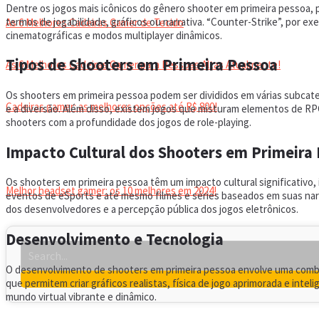
Dentre os jogos mais icônicos do gênero shooter em primeira pessoa, p
termos de jogabilidade, gráficos ou narrativa. “Counter-Strike”, por 
As 6 Melhores Cadeiras Gamer de Tecido
cinematográficas e modos multiplayer dinâmicos.
Tipos de Shooters em Primeira Pessoa
As 6 Melhores Cadeiras Gamer para Pessoas Altas Atualmente!
Os shooters em primeira pessoa podem ser divididos em várias subcateg
Cadeiras gamer: as melhores opções até R$ 800!
e a diversão. Além disso, existem jogos que misturam elementos de R
shooters com a profundidade dos jogos de role-playing.
HEADSET
Impacto Cultural dos Shooters em Primeira
Os shooters em primeira pessoa têm um impacto cultural significativo,
Melhor headset gamer: os 10 melhores em 2024!
eventos de eSports e até mesmo filmes e séries baseados em suas nar
dos desenvolvedores e a percepção pública dos jogos eletrônicos.
Desenvolvimento e Tecnologia
O desenvolvimento de shooters em primeira pessoa envolve uma combi
que permitem criar gráficos realistas, física de jogo aprimorada e inte
mundo virtual vibrante e dinâmico.