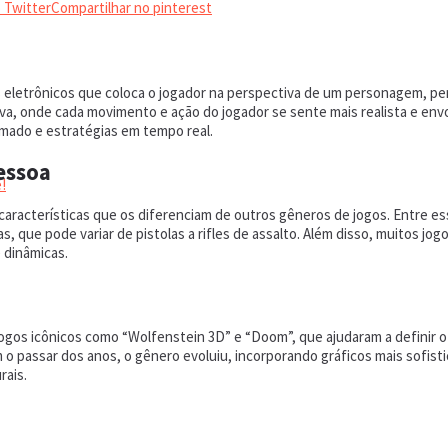
 Twitter
Compartilhar no pinterest
 eletrônicos que coloca o jogador na perspectiva de um personagem, per
iva, onde cada movimento e ação do jogador se sente mais realista e en
mado e estratégias em tempo real.
essoa
!
racterísticas que os diferenciam de outros gêneros de jogos. Entre ess
s, que pode variar de pistolas a rifles de assalto. Além disso, muitos j
 dinâmicas.
ogos icônicos como “Wolfenstein 3D” e “Doom”, que ajudaram a definir o
m o passar dos anos, o gênero evoluiu, incorporando gráficos mais sofist
rais.