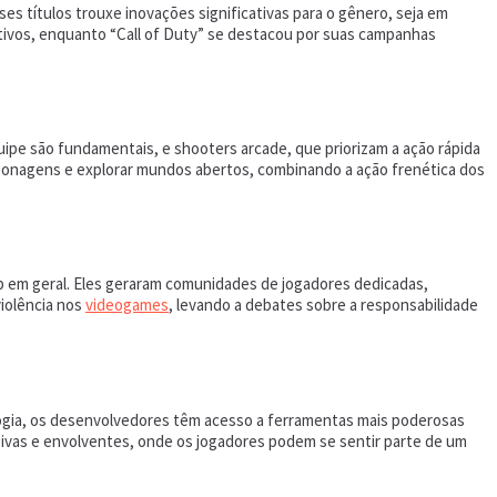
es títulos trouxe inovações significativas para o gênero, seja em
itivos, enquanto “Call of Duty” se destacou por suas campanhas
uipe são fundamentais, e shooters arcade, que priorizam a ação rápida
sonagens e explorar mundos abertos, combinando a ação frenética dos
op em geral. Eles geraram comunidades de jogadores dedicadas,
iolência nos
videogames
, levando a debates sobre a responsabilidade
ogia, os desenvolvedores têm acesso a ferramentas mais poderosas
mersivas e envolventes, onde os jogadores podem se sentir parte de um