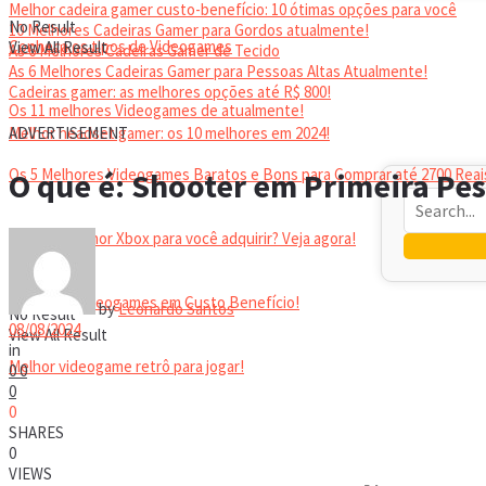
Melhor cadeira gamer custo-benefício: 10 ótimas opções para você
No Result
10 Melhores Cadeiras Gamer para Gordos atualmente!
Conheça os tipos de Videogames
View All Result
As 6 Melhores Cadeiras Gamer de Tecido
As 6 Melhores Cadeiras Gamer para Pessoas Altas Atualmente!
Cadeiras gamer: as melhores opções até R$ 800!
Os 11 melhores Videogames de atualmente!
HEADSET
Melhor headset gamer: os 10 melhores em 2024!
ADVERTISEMENT
Os 5 Melhores Videogames Baratos e Bons para Comprar até 2700 Reai
O que é: Shooter em Primeira Pe
Qual é o melhor Xbox para você adquirir? Veja agora!
Melhores Videogames em Custo Benefício!
by
Leonardo Santos
No Result
08/08/2024
View All Result
in
Melhor videogame retrô para jogar!
0
0
0
0
VIDEOGAMES PORTÁTEIS
SHARES
0
VIEWS