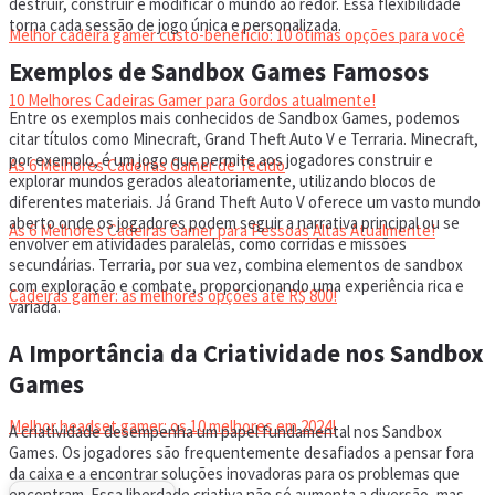
destruir, construir e modificar o mundo ao redor. Essa flexibilidade
torna cada sessão de jogo única e personalizada.
Melhor cadeira gamer custo-benefício: 10 ótimas opções para você
Exemplos de Sandbox Games Famosos
10 Melhores Cadeiras Gamer para Gordos atualmente!
Entre os exemplos mais conhecidos de Sandbox Games, podemos
citar títulos como Minecraft, Grand Theft Auto V e Terraria. Minecraft,
por exemplo, é um jogo que permite aos jogadores construir e
As 6 Melhores Cadeiras Gamer de Tecido
explorar mundos gerados aleatoriamente, utilizando blocos de
diferentes materiais. Já Grand Theft Auto V oferece um vasto mundo
aberto onde os jogadores podem seguir a narrativa principal ou se
As 6 Melhores Cadeiras Gamer para Pessoas Altas Atualmente!
envolver em atividades paralelas, como corridas e missões
secundárias. Terraria, por sua vez, combina elementos de sandbox
com exploração e combate, proporcionando uma experiência rica e
Cadeiras gamer: as melhores opções até R$ 800!
variada.
A Importância da Criatividade nos Sandbox
HEADSET
Games
Melhor headset gamer: os 10 melhores em 2024!
A criatividade desempenha um papel fundamental nos Sandbox
Games. Os jogadores são frequentemente desafiados a pensar fora
da caixa e a encontrar soluções inovadoras para os problemas que
encontram. Essa liberdade criativa não só aumenta a diversão, mas