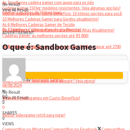
As 7 melhores cadeira gamer com apoio para os pés
No Result
Cadeira Gamer 150 kg: modelos resistentes, Veja algumas opções!
View All Result
Conheça os tipos de Videogames
Melhor cadeira gamer custo-benefício: 10 ótimas opções para você
10 Melhores Cadeiras Gamer para Gordos atualmente!
As 6 Melhores Cadeiras Gamer de Tecido
Os 11 melhores Videogames de atualmente!
As 6 Melhores Cadeiras Gamer para Pessoas Altas Atualmente!
ADVERTISEMENT
Cadeiras gamer: as melhores opções até R$ 800!
HEADSET
O que é: Sandbox Games
Melhor headset gamer: os 10 melhores em 2024!
Os 5 Melhores Videogames Baratos e Bons para Comprar até 2700
Reais
by
Leonardo Santos
Qual é o melhor Xbox para você adquirir? Veja agora!
08/08/2024
in
No Result
0
0
View All Result
Melhores Videogames em Custo Benefício!
0
0
SHARES
Melhor videogame retrô para jogar!
0
VIEWS
Compartilhar no Whatsapp
Compartilhar no Facebook
Compartilhar