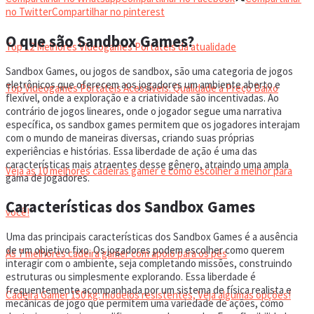
VIDEOGAMES PORTÁTEIS
no Twitter
Compartilhar no pinterest
O que são Sandbox Games?
Top 12 Melhores Videogames Portáteis da atualidade
Sandbox Games, ou jogos de sandbox, são uma categoria de jogos
eletrônicos que oferecem aos jogadores um ambiente aberto e
Top Videogames Portáteis Acessíveis: Qualidade a Preço Baixo
flexível, onde a exploração e a criatividade são incentivadas. Ao
contrário de jogos lineares, onde o jogador segue uma narrativa
específica, os sandbox games permitem que os jogadores interajam
CADEIRA GAMER
com o mundo de maneiras diversas, criando suas próprias
experiências e histórias. Essa liberdade de ação é uma das
características mais atraentes desse gênero, atraindo uma ampla
Veja as 10 melhores cadeiras gamer e como escolher a melhor para
gama de jogadores.
Características dos Sandbox Games
você!
Uma das principais características dos Sandbox Games é a ausência
de um objetivo fixo. Os jogadores podem escolher como querem
As 7 melhores cadeira gamer com apoio para os pés
interagir com o ambiente, seja completando missões, construindo
estruturas ou simplesmente explorando. Essa liberdade é
frequentemente acompanhada por um sistema de física realista e
Cadeira Gamer 150 kg: modelos resistentes, Veja algumas opções!
mecânicas de jogo que permitem uma variedade de ações, como