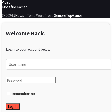
Video
Glossário Gamer
© 2024
JNews
- Tema WordPress
SempreTopGames
.
Welcome Back!
Login to your account below
Remember Me