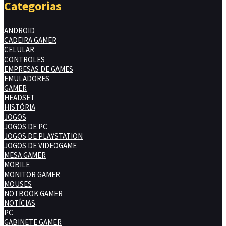
Categorias
ANDROID
CADEIRA GAMER
CELULAR
CONTROLES
EMPRESAS DE GAMES
EMULADORES
GAMER
HEADSET
HISTÓRIA
JOGOS
JOGOS DE PC
JOGOS DE PLAYSTATION
JOGOS DE VIDEOGAME
MESA GAMER
MOBILE
MONITOR GAMER
MOUSES
NOTBOOK GAMER
NOTÍCIAS
PC
GABINETE GAMER