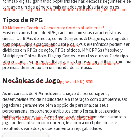
formato digital, ganhando popularidade nas décadas seguintes e se
tornando um dos gêneros mais amados na indústria dos jogos.
Melhor cadeira gamer custo-benefício: 10 ótimas opções para você
Tipos de RPG
10 Melhores Cadeiras Gamer para Gordos atualmente!
Existem vários tipos de RPG, cada um com suas características
únicas. Os RPGs de mesa, como Dungeons & Dragons, são jogados
com papel, lápis e dados, enquanto os RPGs eletrônicos podem ser
As 6 Melhores Cadeiras Gamer de Tecido
divididos em RPGs de ação, RPGs táticos, MMORPGs (Massively
Multiplayer Online Role-Playing Games) e muitos outros. Cada tipo
oferece uma experiência distinta, mas todos compartilham a mesma
As 6 Melhores Cadeiras Gamer para Pessoas Altas Atualmente!
premissa de imersão em um mundo de fantasia.
Mecânicas de Jogo
Cadeiras gamer: as melhores opções até R$ 800!
As mecânicas de RPG incluem a criação de personagens,
desenvolvimento de habilidades e a interação com o ambiente. Os
HEADSET
jogadores geralmente têm a opção de personalizar seus
personagens, escolhendo atributos como força, inteligência e
habilidades especiais. Além disso, as decisões tomadas durante o
Melhor headset gamer: os 10 melhores em 2024!
jogo podem influenciar o enredo, levando a múltiplos finais e
resultados variados, o que aumenta a rejogabilidade.