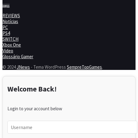
jogos
REVIEWS
Notícias
PC
PS4
SWITCH
Xbox One
Video
Glossário Gamer
© 2024
JNews
- Tema WordPress
SempreTopGames
.
Welcome Back!
Login to your account below