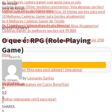
As 7 melhores cadeira gamer com apoio para os pés
No Result
Cadeira Gamer 150 kg: modelos resistentes, Veja algumas opções!
View All Result
Conheça os tipos de Videogames
Melhor cadeira gamer custo-benefício: 10 ótimas opções para você
10 Melhores Cadeiras Gamer para Gordos atualmente!
As 6 Melhores Cadeiras Gamer de Tecido
Os 11 melhores Videogames de atualmente!
As 6 Melhores Cadeiras Gamer para Pessoas Altas Atualmente!
ADVERTISEMENT
Cadeiras gamer: as melhores opções até R$ 800!
HEADSET
O que é: RPG (Role-Playing
Melhor headset gamer: os 10 melhores em 2024!
Os 5 Melhores Videogames Baratos e Bons para Comprar até 2700
Game)
Reais
Qual é o melhor Xbox para você adquirir? Veja agora!
by
Leonardo Santos
No Result
08/08/2024
View All Result
Melhores Videogames em Custo Benefício!
in
0
0
0
Melhor videogame retrô para jogar!
0
SHARES
0