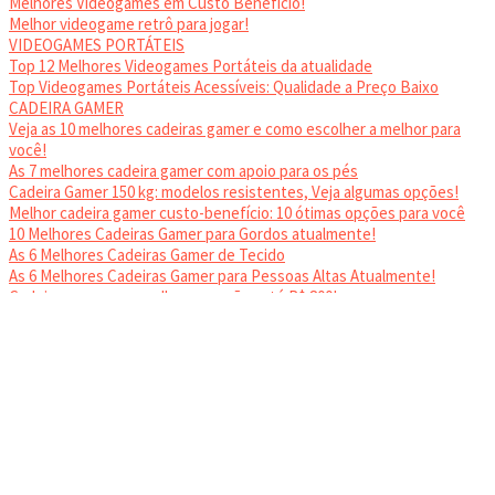
Melhores Videogames em Custo Benefício!
Melhor videogame retrô para jogar!
VIDEOGAMES PORTÁTEIS
Top 12 Melhores Videogames Portáteis da atualidade
Top Videogames Portáteis Acessíveis: Qualidade a Preço Baixo
CADEIRA GAMER
Veja as 10 melhores cadeiras gamer e como escolher a melhor para
você!
As 7 melhores cadeira gamer com apoio para os pés
Cadeira Gamer 150 kg: modelos resistentes, Veja algumas opções!
Melhor cadeira gamer custo-benefício: 10 ótimas opções para você
10 Melhores Cadeiras Gamer para Gordos atualmente!
As 6 Melhores Cadeiras Gamer de Tecido
As 6 Melhores Cadeiras Gamer para Pessoas Altas Atualmente!
Cadeiras gamer: as melhores opções até R$ 800!
HEADSET
Melhor headset gamer: os 10 melhores em 2024!
© 2024
JNews
- Tema WordPress
SempreTopGames
.
Esse website utiliza cookies. Ao continuar a utilizar este website está
a dar consentimento à utilização de cookies. Visite nosso
Política de