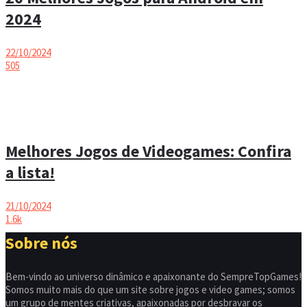
2024
22/10/2024
505
Melhores Jogos de Videogames: Confira
a lista!
21/10/2024
1.6k
Sobre nós
Bem-vindo ao universo dinâmico e apaixonante do SempreTopGames!
Somos muito mais do que um site sobre jogos e video games; somos
um grupo de mentes criativas, apaixonadas por desbravar os