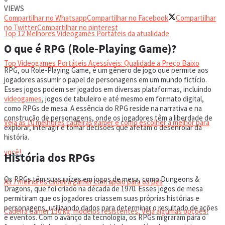
VIDEOGAMES PORTÁTEIS
VIEWS
Compartilhar no Whatsapp
Compartilhar no Facebook
Compartilhar
no Twitter
Compartilhar no pinterest
Top 12 Melhores Videogames Portáteis da atualidade
O que é RPG (Role-Playing Game)?
Top Videogames Portáteis Acessíveis: Qualidade a Preço Baixo
RPG, ou Role-Playing Game, é um gênero de jogo que permite aos
jogadores assumir o papel de personagens em um mundo fictício.
Esses jogos podem ser jogados em diversas plataformas, incluindo
CADEIRA GAMER
videogames
, jogos de tabuleiro e até mesmo em formato digital,
como RPGs de mesa. A essência do RPG reside na narrativa e na
construção de personagens, onde os jogadores têm a liberdade de
Veja as 10 melhores cadeiras gamer e como escolher a melhor para
explorar, interagir e tomar decisões que afetam o desenrolar da
história.
você!
História dos RPGs
Os RPGs têm suas raízes em jogos de mesa, como Dungeons &
As 7 melhores cadeira gamer com apoio para os pés
Dragons, que foi criado na década de 1970. Esses jogos de mesa
permitiram que os jogadores criassem suas próprias histórias e
personagens, utilizando dados para determinar o resultado de ações
Cadeira Gamer 150 kg: modelos resistentes, Veja algumas opções!
e eventos. Com o avanço da tecnologia, os RPGs migraram para o