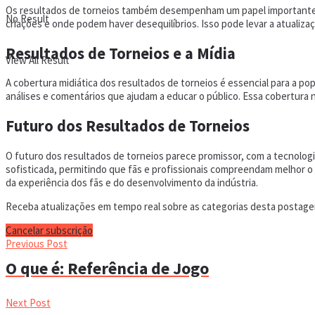
Os resultados de torneios também desempenham um papel importante 
No Result
criações e onde podem haver desequilíbrios. Isso pode levar a atualiz
Resultados de Torneios e a Mídia
View All Result
A cobertura midiática dos resultados de torneios é essencial para a 
análises e comentários que ajudam a educar o público. Essa cobertura 
Futuro dos Resultados de Torneios
O futuro dos resultados de torneios parece promissor, com a tecnologi
sofisticada, permitindo que fãs e profissionais compreendam melhor o
da experiência dos fãs e do desenvolvimento da indústria.
Receba atualizações em tempo real sobre as categorias desta postagem
Cancelar subscrição
Previous Post
O que é: Referência de Jogo
Next Post