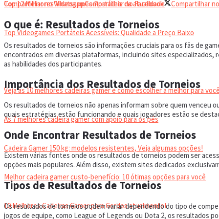
Top 12 Melhores Videogames Portáteis da atualidade
Compartilhar no Whatsapp
Compartilhar no Facebook
Compartilhar no
O que é: Resultados de Torneios
Top Videogames Portáteis Acessíveis: Qualidade a Preço Baixo
Os resultados de torneios são informações cruciais para os fãs de g
encontrados em diversas plataformas, incluindo sites especializados,
CADEIRA GAMER
as habilidades dos participantes.
Importância dos Resultados de Torneios
Veja as 10 melhores cadeiras gamer e como escolher a melhor para você
Os resultados de torneios não apenas informam sobre quem venceu ou 
quais estratégias estão funcionando e quais jogadores estão se destaca
As 7 melhores cadeira gamer com apoio para os pés
Onde Encontrar Resultados de Torneios
Cadeira Gamer 150 kg: modelos resistentes, Veja algumas opções!
Existem várias fontes onde os resultados de torneios podem ser acess
opções mais populares. Além disso, existem sites dedicados exclusiva
Melhor cadeira gamer custo-benefício: 10 ótimas opções para você
Tipos de Resultados de Torneios
10 Melhores Cadeiras Gamer para Gordos atualmente!
Os resultados de torneios podem variar dependendo do tipo de compet
jogos de equipe, como League of Legends ou Dota 2, os resultados pode