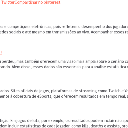
 Twitter
Compartilhar no pinterest
ames e competições eletrônicas, pois refletem o desempenho dos jogado
 redes sociais e até mesmo em transmissões ao vivo. Acompanhar esses 
!
perdeu, mas também oferecem uma visão mais ampla sobre o cenário com
ndo. Além disso, esses dados são essenciais para a análise estatística 
ados. Sites oficiais de jogos, plataformas de streaming como Twitch e 
mente à cobertura de eSports, que oferecem resultados em tempo real, a
ição. Em jogos de luta, por exemplo, os resultados podem incluir não 
m incluir estatísticas de cada jogador, como kills, deaths e assists, 