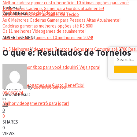
Melhor cadeira gamer custo-benefício: 10 ótimas opções para você
No Result
10 Melhores Cadeiras Gamer para Gordos atualmente!
Conheça os tipos de Videogames
View All Result
As 6 Melhores Cadeiras Gamer de Tecido
As 6 Melhores Cadeiras Gamer para Pessoas Altas Atualmente!
Cadeiras gamer: as melhores opções até R$ 800!
Os 11 melhores Videogames de atualmente!
HEADSET
Melhor headset gamer: os 10 melhores em 2024!
ADVERTISEMENT
Os 5 Melhores Videogames Baratos e Bons para Comprar até 2700 Reai
O que é: Resultados de Torneios
Qual é o melhor Xbox para você adquirir? Veja agora!
Melhores Videogames em Custo Benefício!
by
Leonardo Santos
No Result
08/08/2024
View All Result
in
Melhor videogame retrô para jogar!
0
0
0
0
VIDEOGAMES PORTÁTEIS
SHARES
0
VIEWS