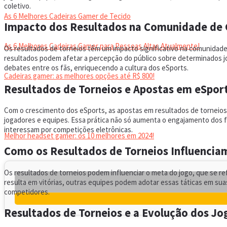
coletivo.
As 6 Melhores Cadeiras Gamer de Tecido
Impacto dos Resultados na Comunidade de
As 6 Melhores Cadeiras Gamer para Pessoas Altas Atualmente!
Os resultados de torneios têm um impacto significativo na comunidade 
resultados podem afetar a percepção do público sobre determinados jo
debates entre os fãs, enriquecendo a cultura dos eSports.
Cadeiras gamer: as melhores opções até R$ 800!
Resultados de Torneios e Apostas em eSpor
HEADSET
Com o crescimento dos eSports, as apostas em resultados de torneios
jogadores e equipes. Essa prática não só aumenta o engajamento dos 
interessam por competições eletrônicas.
Melhor headset gamer: os 10 melhores em 2024!
Como os Resultados de Torneios Influencia
Os resultados de torneios podem influenciar o meta do jogo, que se 
resulta em vitórias, outras equipes podem adotar essas táticas em suas
competidores.
Resultados de Torneios e a Evolução dos Jo