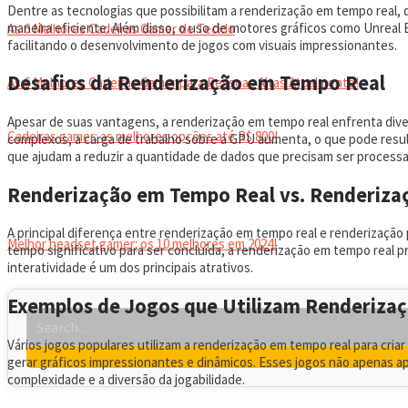
Dentre as tecnologias que possibilitam a renderização em tempo real
maneira eficiente. Além disso, o uso de motores gráficos como Unreal
As 6 Melhores Cadeiras Gamer de Tecido
facilitando o desenvolvimento de jogos com visuais impressionantes.
Desafios da Renderização em Tempo Real
As 6 Melhores Cadeiras Gamer para Pessoas Altas Atualmente!
Apesar de suas vantagens, a renderização em tempo real enfrenta diver
Cadeiras gamer: as melhores opções até R$ 800!
complexos, a carga de trabalho sobre a GPU aumenta, o que pode resul
que ajudam a reduzir a quantidade de dados que precisam ser process
HEADSET
Renderização em Tempo Real vs. Renderiza
A principal diferença entre renderização em tempo real e renderização
Melhor headset gamer: os 10 melhores em 2024!
tempo significativo para ser concluída, a renderização em tempo real p
interatividade é um dos principais atrativos.
Exemplos de Jogos que Utilizam Renderiza
Vários jogos populares utilizam a renderização em tempo real para cria
gerar gráficos impressionantes e dinâmicos. Esses jogos não apenas apr
complexidade e a diversão da jogabilidade.