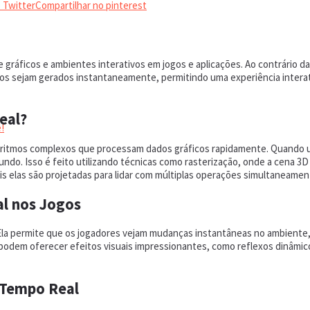
 Twitter
Compartilhar no pinterest
gráficos e ambientes interativos em jogos e aplicações. Ao contrário da 
s sejam gerados instantaneamente, permitindo uma experiência interativ
eal?
!
ritmos complexos que processam dados gráficos rapidamente. Quando um j
ndo. Isso é feito utilizando técnicas como rasterização, onde a cena 3
s elas são projetadas para lidar com múltiplas operações simultaneamen
l nos Jogos
e. Ela permite que os jogadores vejam mudanças instantâneas no ambiente
ca podem oferecer efeitos visuais impressionantes, como reflexos dinâmi
 Tempo Real