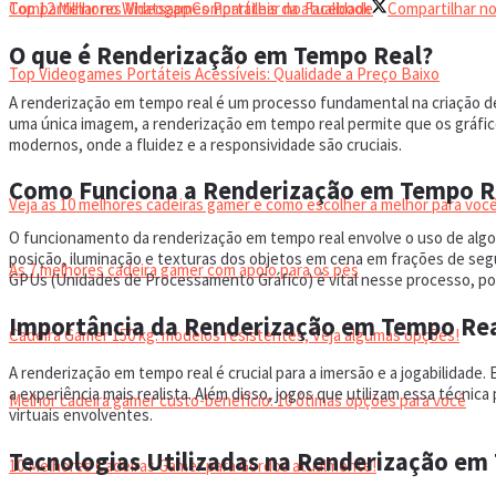
Top 12 Melhores Videogames Portáteis da atualidade
Compartilhar no Whatsapp
Compartilhar no Facebook
Compartilhar no
O que é Renderização em Tempo Real?
Top Videogames Portáteis Acessíveis: Qualidade a Preço Baixo
A renderização em tempo real é um processo fundamental na criação de 
uma única imagem, a renderização em tempo real permite que os gráfico
CADEIRA GAMER
modernos, onde a fluidez e a responsividade são cruciais.
Como Funciona a Renderização em Tempo R
Veja as 10 melhores cadeiras gamer e como escolher a melhor para você
O funcionamento da renderização em tempo real envolve o uso de algo
posição, iluminação e texturas dos objetos em cena em frações de segu
As 7 melhores cadeira gamer com apoio para os pés
GPUs (Unidades de Processamento Gráfico) é vital nesse processo, poi
Importância da Renderização em Tempo Rea
Cadeira Gamer 150 kg: modelos resistentes, Veja algumas opções!
A renderização em tempo real é crucial para a imersão e a jogabilidad
a experiência mais realista. Além disso, jogos que utilizam essa técni
Melhor cadeira gamer custo-benefício: 10 ótimas opções para você
virtuais envolventes.
Tecnologias Utilizadas na Renderização em
10 Melhores Cadeiras Gamer para Gordos atualmente!