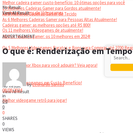
Melhor cadeira gamer custo-benefício: 10 ótimas opções para você
No Result
10 Melhores Cadeiras Gamer para Gordos atualmente!
Conheça os tipos de Videogames
View All Result
As 6 Melhores Cadeiras Gamer de Tecido
As 6 Melhores Cadeiras Gamer para Pessoas Altas Atualmente!
Cadeiras gamer: as melhores opções até R$ 800!
Os 11 melhores Videogames de atualmente!
HEADSET
Melhor headset gamer: os 10 melhores em 2024!
ADVERTISEMENT
Os 5 Melhores Videogames Baratos e Bons para Comprar até 2700 Reai
O que é: Renderização em Tempo
Qual é o melhor Xbox para você adquirir? Veja agora!
Melhores Videogames em Custo Benefício!
by
Leonardo Santos
No Result
08/08/2024
View All Result
in
Melhor videogame retrô para jogar!
0
0
0
0
VIDEOGAMES PORTÁTEIS
SHARES
0
VIEWS