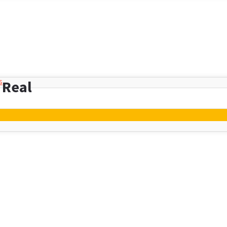
s
 Real