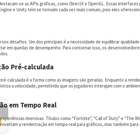
, destacam-se as APIs gráficas, como DirectX e OpenGL. Essas interfac
 Engine e Unity tem se tornado cada vez mais comum, pois eles oferecem
sos desafios. Um dos principais é a necessidade de equilibrar qualidad
tar em quedas de desempenho. Para contornar isso, os desenvolvedores ut
ados.
ção Pré-calculada
 pré-calculada é a forma como as imagens são geradas. Enquanto a rende
rioriza a velocidade, permitindo que os jogadores interajam com o ambien
ção em Tempo Real
r experiências imersivas. Títulos como “Fortnite”, “Call of Duty” e “The
oveitam a renderização em tempo real para gráficos, mas também para sim