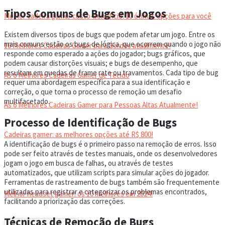
Tipos Comuns de Bugs em Jogos
Melhor cadeira gamer custo-benefício: 10 ótimas opções para você
Existem diversos tipos de bugs que podem afetar um jogo. Entre os
mais comuns estão os bugs de lógica, que ocorrem quando o jogo não
10 Melhores Cadeiras Gamer para Gordos atualmente!
responde como esperado a ações do jogador; bugs gráficos, que
podem causar distorções visuais; e bugs de desempenho, que
resultam em quedas de frame rate ou travamentos. Cada tipo de bug
As 6 Melhores Cadeiras Gamer de Tecido
requer uma abordagem específica para a sua identificação e
correção, o que torna o processo de remoção um desafio
multifacetado.
As 6 Melhores Cadeiras Gamer para Pessoas Altas Atualmente!
Processo de Identificação de Bugs
Cadeiras gamer: as melhores opções até R$ 800!
A identificação de bugs é o primeiro passo na remoção de erros. Isso
pode ser feito através de testes manuais, onde os desenvolvedores
jogam o jogo em busca de falhas, ou através de testes
HEADSET
automatizados, que utilizam scripts para simular ações do jogador.
Ferramentas de rastreamento de bugs também são frequentemente
utilizadas para registrar e categorizar os problemas encontrados,
Melhor headset gamer: os 10 melhores em 2024!
facilitando a priorização das correções.
Técnicas de Remoção de Bugs