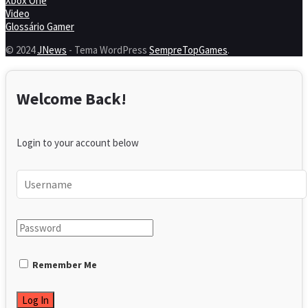
Xbox One
Video
Glossário Gamer
© 2024
JNews
- Tema WordPress
SempreTopGames
.
Welcome Back!
Login to your account below
Remember Me