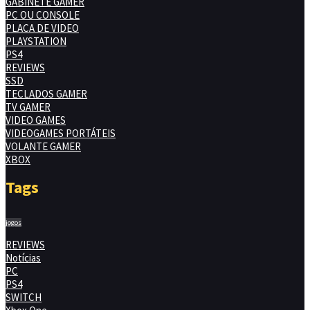
GABINETE GAMER
PC OU CONSOLE
PLACA DE VIDEO
PLAYSTATION
PS4
REVIEWS
SSD
TECLADOS GAMER
TV GAMER
VIDEO GAMES
VIDEOGAMES PORTÁTEIS
VOLANTE GAMER
XBOX
Tags
jogos
REVIEWS
Notícias
PC
PS4
SWITCH