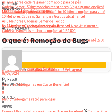
As 7 melhores cadeira gamer com apoio para os pés
No Result
Cadeira Gamer 150 kg: modelos resistentes, Veja algumas opções!
View All Result
Conheça os tipos de Videogames
Melhor cadeira gamer custo-benefício: 10 ótimas opções para você
10 Melhores Cadeiras Gamer para Gordos atualmente!
As 6 Melhores Cadeiras Gamer de Tecido
Os 11 melhores Videogames de atualmente!
As 6 Melhores Cadeiras Gamer para Pessoas Altas Atualmente!
ADVERTISEMENT
Cadeiras gamer: as melhores opções até R$ 800!
HEADSET
O que é: Remoção de Bugs
Melhor headset gamer: os 10 melhores em 2024!
Os 5 Melhores Videogames Baratos e Bons para Comprar até 2700
Reais
by
Leonardo Santos
Qual é o melhor Xbox para você adquirir? Veja agora!
08/08/2024
in
No Result
0
0
View All Result
Melhores Videogames em Custo Benefício!
0
0
SHARES
Melhor videogame retrô para jogar!
0
VIEWS
Compartilhar no Whatsapp
Compartilhar no Facebook
Compartilhar