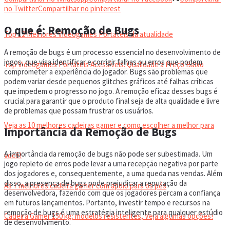
VIDEOGAMES PORTÁTEIS
no Twitter
Compartilhar no pinterest
O que é: Remoção de Bugs
Top 12 Melhores Videogames Portáteis da atualidade
A remoção de bugs é um processo essencial no desenvolvimento de
jogos, que visa identificar e corrigir falhas ou erros que podem
Top Videogames Portáteis Acessíveis: Qualidade a Preço Baixo
comprometer a experiência do jogador. Bugs são problemas que
podem variar desde pequenos glitches gráficos até falhas críticas
que impedem o progresso no jogo. A remoção eficaz desses bugs é
CADEIRA GAMER
crucial para garantir que o produto final seja de alta qualidade e livre
de problemas que possam frustrar os usuários.
Veja as 10 melhores cadeiras gamer e como escolher a melhor para
Importância da Remoção de Bugs
A importância da remoção de bugs não pode ser subestimada. Um
você!
jogo repleto de erros pode levar a uma recepção negativa por parte
dos jogadores e, consequentemente, a uma queda nas vendas. Além
disso, a presença de bugs pode prejudicar a reputação da
As 7 melhores cadeira gamer com apoio para os pés
desenvolvedora, fazendo com que os jogadores percam a confiança
em futuros lançamentos. Portanto, investir tempo e recursos na
remoção de bugs é uma estratégia inteligente para qualquer estúdio
Cadeira Gamer 150 kg: modelos resistentes, Veja algumas opções!
de desenvolvimento.