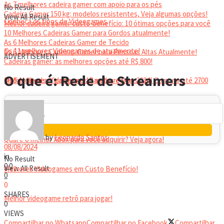
As 7 melhores cadeira gamer com apoio para os pés
No Result
Cadeira Gamer 150 kg: modelos resistentes, Veja algumas opções!
View All Result
Conheça os tipos de Videogames
Melhor cadeira gamer custo-benefício: 10 ótimas opções para você
10 Melhores Cadeiras Gamer para Gordos atualmente!
As 6 Melhores Cadeiras Gamer de Tecido
Os 11 melhores Videogames de atualmente!
As 6 Melhores Cadeiras Gamer para Pessoas Altas Atualmente!
ADVERTISEMENT
Cadeiras gamer: as melhores opções até R$ 800!
HEADSET
O que é: Rede de Streamers
Melhor headset gamer: os 10 melhores em 2024!
Os 5 Melhores Videogames Baratos e Bons para Comprar até 2700
Reais
by
Leonardo Santos
Qual é o melhor Xbox para você adquirir? Veja agora!
08/08/2024
in
No Result
0
0
View All Result
Melhores Videogames em Custo Benefício!
0
0
SHARES
Melhor videogame retrô para jogar!
0
VIEWS
Compartilhar no Whatsapp
Compartilhar no Facebook
Compartilhar