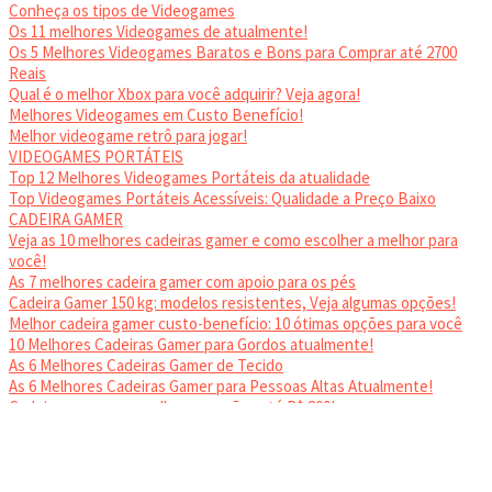
Conheça os tipos de Videogames
Os 11 melhores Videogames de atualmente!
Os 5 Melhores Videogames Baratos e Bons para Comprar até 2700
Reais
Qual é o melhor Xbox para você adquirir? Veja agora!
Melhores Videogames em Custo Benefício!
Melhor videogame retrô para jogar!
VIDEOGAMES PORTÁTEIS
Top 12 Melhores Videogames Portáteis da atualidade
Top Videogames Portáteis Acessíveis: Qualidade a Preço Baixo
CADEIRA GAMER
Veja as 10 melhores cadeiras gamer e como escolher a melhor para
você!
As 7 melhores cadeira gamer com apoio para os pés
Cadeira Gamer 150 kg: modelos resistentes, Veja algumas opções!
Melhor cadeira gamer custo-benefício: 10 ótimas opções para você
10 Melhores Cadeiras Gamer para Gordos atualmente!
As 6 Melhores Cadeiras Gamer de Tecido
As 6 Melhores Cadeiras Gamer para Pessoas Altas Atualmente!
Cadeiras gamer: as melhores opções até R$ 800!
HEADSET
Melhor headset gamer: os 10 melhores em 2024!