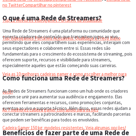
VIDEOGAMES PORTÁTEIS
no Twitter
Compartilhar no pinterest
O que é uma Rede de Streamers?
Top 12 Melhores Videogames Portáteis da atualidade
Uma Rede de Streamers é uma plataforma ou comunidade que
conecta criadores de conteúdo que transmitem jogos ao vivo,
Top Videogames Portáteis Acessíveis: Qualidade a Preço Baixo
permitindo que eles compartilhem suas experiências, interajam com
seus espectadores e colaborem entre si. Essas redes são
fundamentais para o crescimento do ecossistema de streaming, pois
CADEIRA GAMER
oferecem suporte, recursos e visibilidade para streamers,
especialmente aqueles que estão começando suas carreiras.
Veja as 10 melhores cadeiras gamer e como escolher a melhor para
Como funciona uma Rede de Streamers?
As Redes de Streamers funcionam como um hub onde os criadores
você!
podem se unir para aumentar sua audiência e engajamento. Elas
oferecem ferramentas e recursos, como promoções conjuntas,
eventos ao vivo e suporte técnico. Além disso, essas redes ajudam a
As 7 melhores cadeira gamer com apoio para os pés
conectar streamers a patrocinadores e marcas, facilitando parcerias
que podem ser benéficas para todos os envolvidos.
Cadeira Gamer 150 kg: modelos resistentes, Veja algumas opções!
Benefícios de fazer parte de uma Rede de