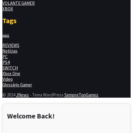
VOLANTE GAMER
XBOX
Tags
jogos
REVIEWS
Notícias
PC
PS4
SWITCH
Xbox One
Video
Glossário Gamer
© 2024
JNews
- Tema WordPress
SempreTopGames
.
Welcome Back!