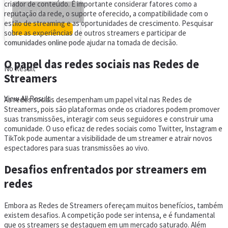
criador de conteúdo. É importante considerar fatores como a
reputação da rede, o suporte oferecido, a compatibilidade com o
estilo de streaming e as oportunidades de crescimento. Pesquisar
sobre as experiências de outros streamers e participar de
comunidades online pode ajudar na tomada de decisão.
O papel das redes sociais nas Redes de
No Result
Streamers
View All Result
As redes sociais desempenham um papel vital nas Redes de
Streamers, pois são plataformas onde os criadores podem promover
suas transmissões, interagir com seus seguidores e construir uma
comunidade. O uso eficaz de redes sociais como Twitter, Instagram e
TikTok pode aumentar a visibilidade de um streamer e atrair novos
espectadores para suas transmissões ao vivo.
Desafios enfrentados por streamers em
redes
Embora as Redes de Streamers ofereçam muitos benefícios, também
existem desafios. A competição pode ser intensa, e é fundamental
que os streamers se destaquem em um mercado saturado. Além