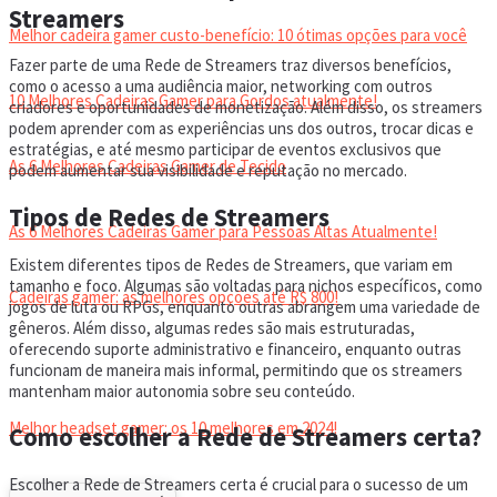
Streamers
Melhor cadeira gamer custo-benefício: 10 ótimas opções para você
Fazer parte de uma Rede de Streamers traz diversos benefícios,
como o acesso a uma audiência maior, networking com outros
10 Melhores Cadeiras Gamer para Gordos atualmente!
criadores e oportunidades de monetização. Além disso, os streamers
podem aprender com as experiências uns dos outros, trocar dicas e
estratégias, e até mesmo participar de eventos exclusivos que
As 6 Melhores Cadeiras Gamer de Tecido
podem aumentar sua visibilidade e reputação no mercado.
Tipos de Redes de Streamers
As 6 Melhores Cadeiras Gamer para Pessoas Altas Atualmente!
Existem diferentes tipos de Redes de Streamers, que variam em
tamanho e foco. Algumas são voltadas para nichos específicos, como
Cadeiras gamer: as melhores opções até R$ 800!
jogos de luta ou RPGs, enquanto outras abrangem uma variedade de
gêneros. Além disso, algumas redes são mais estruturadas,
oferecendo suporte administrativo e financeiro, enquanto outras
HEADSET
funcionam de maneira mais informal, permitindo que os streamers
mantenham maior autonomia sobre seu conteúdo.
Melhor headset gamer: os 10 melhores em 2024!
Como escolher a Rede de Streamers certa?
Escolher a Rede de Streamers certa é crucial para o sucesso de um