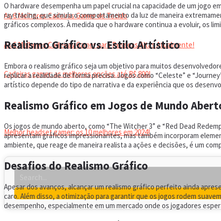
O hardware desempenha um papel crucial na capacidade de um jogo em e
ray tracing, que simula o comportamento da luz de maneira extremamen
As 6 Melhores Cadeiras Gamer de Tecido
gráficos complexos. À medida que o hardware continua a evoluir, os l
Realismo Gráfico vs. Estilo Artístico
As 6 Melhores Cadeiras Gamer para Pessoas Altas Atualmente!
Embora o realismo gráfico seja um objetivo para muitos desenvolvedore
Cadeiras gamer: as melhores opções até R$ 800!
replicar a realidade de forma precisa. Jogos como “Celeste” e “Journey”
artístico depende do tipo de narrativa e da experiência que os desenv
HEADSET
Realismo Gráfico em Jogos de Mundo Abert
Os jogos de mundo aberto, como “The Witcher 3” e “Red Dead Redemptio
Melhor headset gamer: os 10 melhores em 2024!
apresentam gráficos impressionantes, mas também incorporam elemento
ambiente, que reage de maneira realista a ações e decisões, é um comp
Desafios do Realismo Gráfico
Apesar dos avanços, alcançar um realismo gráfico perfeito ainda apres
caro. Além disso, a otimização para garantir que os jogos rodem suav
desempenho, especialmente em um mercado onde os jogadores esperam