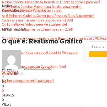
Melhor cadeira gamer custo-benefício: 10 ótimas opções para você
No Result
10 Melhores Cadeiras Gamer para Gordos atualmente!
Conheça os tipos de Videogames
View All Result
As 6 Melhores Cadeiras Gamer de Tecido
As 6 Melhores Cadeiras Gamer para Pessoas Altas Atualmente!
Cadeiras gamer: as melhores opções até R$ 800!
Os 11 melhores Videogames de atualmente!
HEADSET
Melhor headset gamer: os 10 melhores em 2024!
ADVERTISEMENT
Os 5 Melhores Videogames Baratos e Bons para Comprar até 2700 Reai
O que é: Realismo Gráfico
Qual é o melhor Xbox para você adquirir? Veja agora!
Melhores Videogames em Custo Benefício!
by
Leonardo Santos
No Result
08/08/2024
View All Result
in
Melhor videogame retrô para jogar!
0
0
0
0
VIDEOGAMES PORTÁTEIS
SHARES
0
VIEWS