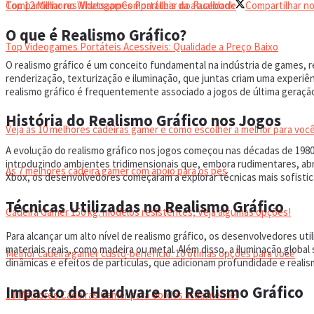
Top 12 Melhores Videogames Portáteis da atualidade
Compartilhar no Whatsapp
Compartilhar no Facebook
Compartilhar no
O que é Realismo Gráfico?
Top Videogames Portáteis Acessíveis: Qualidade a Preço Baixo
O realismo gráfico é um conceito fundamental na indústria de games, r
renderização, texturização e iluminação, que juntas criam uma experiê
CADEIRA GAMER
realismo gráfico é frequentemente associado a jogos de última geração
História do Realismo Gráfico nos Jogos
Veja as 10 melhores cadeiras gamer e como escolher a melhor para você
A evolução do realismo gráfico nos jogos começou nas décadas de 1980
introduzindo ambientes tridimensionais que, embora rudimentares, ab
As 7 melhores cadeira gamer com apoio para os pés
Xbox, os desenvolvedores começaram a explorar técnicas mais sofisti
Técnicas Utilizadas no Realismo Gráfico
Cadeira Gamer 150 kg: modelos resistentes, Veja algumas opções!
Para alcançar um alto nível de realismo gráfico, os desenvolvedores u
materiais reais, como madeira ou metal. Além disso, a iluminação globa
Melhor cadeira gamer custo-benefício: 10 ótimas opções para você
dinâmicas e efeitos de partículas, que adicionam profundidade e realis
Impacto do Hardware no Realismo Gráfico
10 Melhores Cadeiras Gamer para Gordos atualmente!