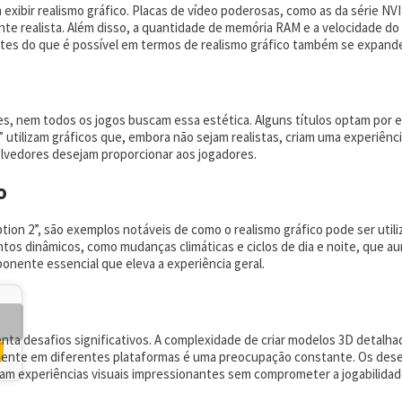
xibir realismo gráfico. Placas de vídeo poderosas, como as da série NV
te realista. Além disso, a quantidade de memória RAM e a velocidade d
imites do que é possível em termos de realismo gráfico também se expand
s, nem todos os jogos buscam essa estética. Alguns títulos optam por e
 utilizam gráficos que, embora não sejam realistas, criam uma experiência
olvedores desejam proporcionar aos jogadores.
o
n 2”, são exemplos notáveis de como o realismo gráfico pode ser utiliza
s dinâmicos, como mudanças climáticas e ciclos de dia e noite, que au
onente essencial que eleva a experiência geral.
enta desafios significativos. A complexidade de criar modelos 3D detal
emente em diferentes plataformas é uma preocupação constante. Os dese
 experiências visuais impressionantes sem comprometer a jogabilidad