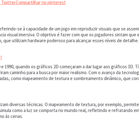
 Twitter
Compartilhar no pinterest
eferindo-se à capacidade de um jogo em reproduzir visuais que se asseme
ncia visual imersiva. O objetivo é fazer com que os jogadores sintam que
, que utilizam hardware poderoso para alcançar esses níveis de detalhe.
!
 e 1990, quando os gráficos 2D começaram a dar lugar aos gráficos 3D.
riram caminho para a busca por maior realismo. Com o avanço da tecnol
cadas, como mapeamento de textura e sombreamento dinâmico, que contri
tilizam diversas técnicas. O mapeamento de textura, por exemplo, permi
l simula como a luz se comporta no mundo real, refletindo e refratando 
mo às cenas.