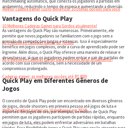
matchmaking automático, que conecta os jogadores a partidas em
andamento, reduzindo o tempo de espera e aumentando a diversão.
Melhor cadeira gamer custo-benefício: 10 ótimas opções para você
Vantagens do Quick Play
10 Melhores Cadeiras Gamer para Gordos atualmente!
As vantagens do Quick Play são numerosas. Primeiramente, ele
permite que novos jogadores se familiarizem com o jogo sem a
pressão de competições longas e intensas. Isso é especialmente
As 6 Melhores Cadeiras Gamer de Tecido
benéfico em jogos complexos, onde a curva de aprendizado pode ser
íngreme. Além disso, o Quick Play oferece uma maneira de relaxar e
desestressar, já que os jogadores podem entrar e sair de partidas de
As 6 Melhores Cadeiras Gamer para Pessoas Altas Atualmente!
acordo com sua conveniência, sem a necessidade de um
compromisso prolongado.
Cadeiras gamer: as melhores opções até R$ 800!
Quick Play em Diferentes Gêneros de
Jogos
HEADSET
O conceito de Quick Play pode ser encontrado em diversos gêneros
de jogos, desde shooters em primeira pessoa até jogos de luta e
Melhor headset gamer: os 10 melhores em 2024!
esportes. Em jogos de tiro, por exemplo, os modos de Quick Play
permitem que os jogadores participem de partidas rápidas, enquanto
em jogos de luta, eles podem enfrentar adversários em batalhas
rápidas. Essa flexibilidade torna o Quick Play uma opção atraente para