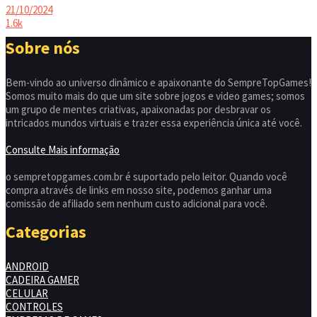
21/10/2024
1.6k
Sobre nós
Bem-vindo ao universo dinâmico e apaixonante do SempreTopGames!
Somos muito mais do que um site sobre jogos e video games; somos
um grupo de mentes criativas, apaixonadas por desbravar os
intricados mundos virtuais e trazer essa experiência única até você.
Consulte Mais informação
o sempretopgames.com.br é suportado pelo leitor. Quando você
compra através de links em nosso site, podemos ganhar uma
comissão de afiliado sem nenhum custo adicional para você.
Categorias
ANDROID
CADEIRA GAMER
CELULAR
CONTROLES