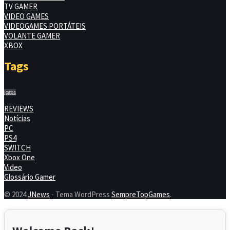
TV GAMER
VIDEO GAMES
VIDEOGAMES PORTÁTEIS
VOLANTE GAMER
XBOX
Tags
jogos
REVIEWS
Notícias
PC
PS4
SWITCH
Xbox One
Video
Glossário Gamer
© 2024
JNews
- Tema WordPress
SempreTopGames
.