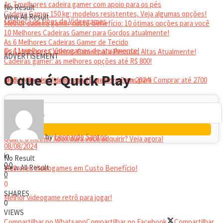
As 7 melhores cadeira gamer com apoio para os pés
No Result
Cadeira Gamer 150 kg: modelos resistentes, Veja algumas opções!
View All Result
Conheça os tipos de Videogames
Melhor cadeira gamer custo-benefício: 10 ótimas opções para você
10 Melhores Cadeiras Gamer para Gordos atualmente!
As 6 Melhores Cadeiras Gamer de Tecido
Os 11 melhores Videogames de atualmente!
As 6 Melhores Cadeiras Gamer para Pessoas Altas Atualmente!
ADVERTISEMENT
Cadeiras gamer: as melhores opções até R$ 800!
HEADSET
O que é: Quick Play
Melhor headset gamer: os 10 melhores em 2024!
Os 5 Melhores Videogames Baratos e Bons para Comprar até 2700
Reais
by
Leonardo Santos
Qual é o melhor Xbox para você adquirir? Veja agora!
08/08/2024
in
No Result
0
0
View All Result
Melhores Videogames em Custo Benefício!
0
0
SHARES
Melhor videogame retrô para jogar!
0
VIEWS
Compartilhar no Whatsapp
Compartilhar no Facebook
Compartilhar