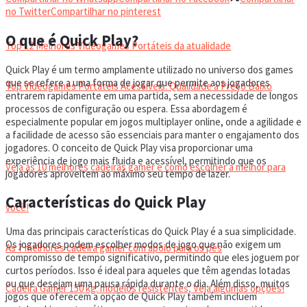
VIDEOGAMES PORTÁTEIS
no Twitter
Compartilhar no pinterest
O que é Quick Play?
Top 12 Melhores Videogames Portáteis da atualidade
Quick Play é um termo amplamente utilizado no universo dos games
que se refere a uma forma de jogar que permite aos jogadores
Top Videogames Portáteis Acessíveis: Qualidade a Preço Baixo
entrarem rapidamente em uma partida, sem a necessidade de longos
processos de configuração ou espera. Essa abordagem é
especialmente popular em jogos multiplayer online, onde a agilidade e
CADEIRA GAMER
a facilidade de acesso são essenciais para manter o engajamento dos
jogadores. O conceito de Quick Play visa proporcionar uma
experiência de jogo mais fluida e acessível, permitindo que os
Veja as 10 melhores cadeiras gamer e como escolher a melhor para
jogadores aproveitem ao máximo seu tempo de lazer.
Características do Quick Play
você!
Uma das principais características do Quick Play é a sua simplicidade.
Os jogadores podem escolher modos de jogo que não exigem um
As 7 melhores cadeira gamer com apoio para os pés
compromisso de tempo significativo, permitindo que eles joguem por
curtos períodos. Isso é ideal para aqueles que têm agendas lotadas
ou que desejam uma pausa rápida durante o dia. Além disso, muitos
Cadeira Gamer 150 kg: modelos resistentes, Veja algumas opções!
jogos que oferecem a opção de Quick Play também incluem