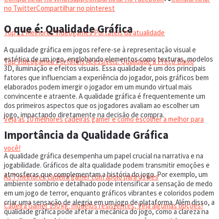
VIDEOGAMES PORTÁTEIS
no Twitter
Compartilhar no pinterest
O que é: Qualidade Gráfica
Top 12 Melhores Videogames Portáteis da atualidade
A qualidade gráfica em jogos refere-se à representação visual e
estética de um jogo, englobando elementos como texturas, modelos
Top Videogames Portáteis Acessíveis: Qualidade a Preço Baixo
3D, iluminação e efeitos visuais. Essa qualidade é um dos principais
fatores que influenciam a experiência do jogador, pois gráficos bem
elaborados podem imergir o jogador em um mundo virtual mais
CADEIRA GAMER
convincente e atraente. A qualidade gráfica é frequentemente um
dos primeiros aspectos que os jogadores avaliam ao escolher um
jogo, impactando diretamente na decisão de compra.
Veja as 10 melhores cadeiras gamer e como escolher a melhor para
Importância da Qualidade Gráfica
você!
A qualidade gráfica desempenha um papel crucial na narrativa e na
jogabilidade. Gráficos de alta qualidade podem transmitir emoções e
atmosferas que complementam a história do jogo. Por exemplo, um
As 7 melhores cadeira gamer com apoio para os pés
ambiente sombrio e detalhado pode intensificar a sensação de medo
em um jogo de terror, enquanto gráficos vibrantes e coloridos podem
criar uma sensação de alegria em um jogo de plataforma. Além disso, a
Cadeira Gamer 150 kg: modelos resistentes, Veja algumas opções!
qualidade gráfica pode afetar a mecânica do jogo, como a clareza na