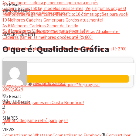
As 7 melhores cadeira gamer com apoio para os pés
No Result
Cadeira Gamer 150 kg: modelos resistentes, Veja algumas opções!
View All Result
Conheça os tipos de Videogames
Melhor cadeira gamer custo-benefício: 10 ótimas opções para você
10 Melhores Cadeiras Gamer para Gordos atualmente!
As 6 Melhores Cadeiras Gamer de Tecido
Os 11 melhores Videogames de atualmente!
As 6 Melhores Cadeiras Gamer para Pessoas Altas Atualmente!
ADVERTISEMENT
Cadeiras gamer: as melhores opções até R$ 800!
HEADSET
O que é: Qualidade Gráfica
Melhor headset gamer: os 10 melhores em 2024!
Os 5 Melhores Videogames Baratos e Bons para Comprar até 2700
Reais
by
Leonardo Santos
Qual é o melhor Xbox para você adquirir? Veja agora!
08/08/2024
in
No Result
0
0
View All Result
Melhores Videogames em Custo Benefício!
0
0
SHARES
Melhor videogame retrô para jogar!
0
VIEWS
Compartilhar no Whatsapp
Compartilhar no Facebook
Compartilhar