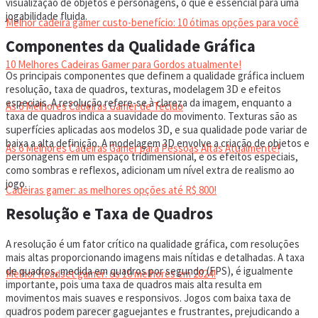
visualização de objetos e personagens, o que é essencial para uma
jogabilidade fluida.
Melhor cadeira gamer custo-benefício: 10 ótimas opções para você
Componentes da Qualidade Gráfica
10 Melhores Cadeiras Gamer para Gordos atualmente!
Os principais componentes que definem a qualidade gráfica incluem
resolução, taxa de quadros, texturas, modelagem 3D e efeitos
especiais. A resolução refere-se à clareza da imagem, enquanto a
As 6 Melhores Cadeiras Gamer de Tecido
taxa de quadros indica a suavidade do movimento. Texturas são as
superfícies aplicadas aos modelos 3D, e sua qualidade pode variar de
baixa a alta definição. A modelagem 3D envolve a criação de objetos e
As 6 Melhores Cadeiras Gamer para Pessoas Altas Atualmente!
personagens em um espaço tridimensional, e os efeitos especiais,
como sombras e reflexos, adicionam um nível extra de realismo ao
jogo.
Cadeiras gamer: as melhores opções até R$ 800!
Resolução e Taxa de Quadros
HEADSET
A resolução é um fator crítico na qualidade gráfica, com resoluções
mais altas proporcionando imagens mais nítidas e detalhadas. A taxa
de quadros, medida em quadros por segundo (FPS), é igualmente
Melhor headset gamer: os 10 melhores em 2024!
importante, pois uma taxa de quadros mais alta resulta em
movimentos mais suaves e responsivos. Jogos com baixa taxa de
quadros podem parecer gaguejantes e frustrantes, prejudicando a