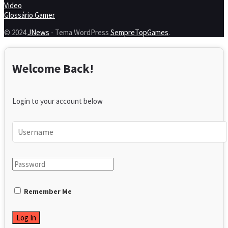
Video
Glossário Gamer
© 2024
JNews
- Tema WordPress
SempreTopGames
.
Welcome Back!
Login to your account below
Remember Me