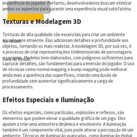
experiência do jogador. Portanto, desenvolvedores buscam otimizar
ambos os aspectos para garantir uma experiência visual satisfatória.
Texturas e Modelagem 3D
Texturas de alta qualidade são essenciais para criar um ambiente
visualmente atraente. Elas adicionam detalhes e profundidade aos
No Result
objetos, tornando-os mais realistas. A modelagem 3D, por sua vez, é
o processo de criar representações tridimensionais de personagens
e cenários. Modelos bem elaborados, com polígonos suficientes para
View All Result
capturar detalhes, são fundamentais para a imersão do jogador. O uso
de técnicas como normal mapping e bump mapping pode melhorar
ainda mais a aparência das superfícies, criando uma ilusão de
profundidade sem aumentar significativamente a carga de
processamento.
Efeitos Especiais e Iluminação
Os efeitos especiais, como partículas, explosões e reflexos, são
elementos que podem elevar a qualidade gráfica de um jogo. Eles
ajudam a criar uma atmosfera dinâmica e envolvente. A iluminação
também é um componente vital, pois pode alterar a percepção de um
ambiente. Técnicas de iluminação avançadas, como iluminação global