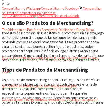
VIDEOGAMES PORTÁTEIS
VIEWS
Compartilhar no Whatsapp
Compartilhar no Facebook
Compartilhar
no Twitter
Compartilhar no pinterest
Top 12 Melhores Videogames Portáteis da atualidade
O que são Produtos de Merchandising?
Top Videogames Portáteis Acessíveis: Qualidade a Preço Baixo
Produtos de merchandising são itens que promovem uma marca, jogo
ou franquia, permitindo que os fãs se conectem de maneira mais
profunda com suas experiências favoritas. Esses produtos podem
CADEIRA GAMER
variar de camisetas e bonés a action figures e pôsteres, todos
projetados para capturar a essência do jogo e atrair a atenção dos
consumidores. O merchandising é uma forma eficaz de marketing que
Veja as 10 melhores cadeiras gamer e como escolher a melhor para
não apenas gera receita, mas também fortalece a lealdade à marca.
Tipos de Produtos de Merchandising
você!
Os produtos de merchandising podem ser categorizados em várias
classes, incluindo vestuário, acessórios, colecionáveis e itens de
As 7 melhores cadeira gamer com apoio para os pés
decoração. O vestuário, como camisetas e moletons, é
especialmente popular entre os fãs, pois permite que eles
expressem sua paixão por um jogo. Acessórios como chaveiros e
Cadeira Gamer 150 kg: modelos resistentes, Veja algumas opções!
pulseiras também são comuns, enquanto colecionáveis, como figuras