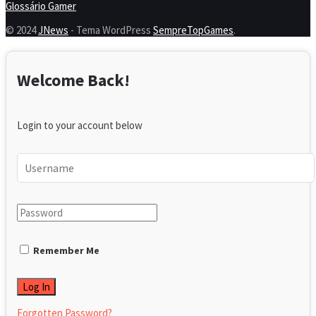
Glossário Gamer
© 2024
JNews
- Tema WordPress
SempreTopGames
.
Welcome Back!
Login to your account below
Remember Me
Forgotten Password?