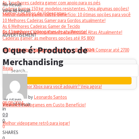
As 7 melhores cadeira gamer com apoio para os pés
No Result
Cadeira Gamer 150 kg: modelos resistentes, Veja algumas opções!
View All Result
Conheça os tipos de Videogames
Melhor cadeira gamer custo-benefício: 10 ótimas opções para você
10 Melhores Cadeiras Gamer para Gordos atualmente!
As 6 Melhores Cadeiras Gamer de Tecido
Os 11 melhores Videogames de atualmente!
As 6 Melhores Cadeiras Gamer para Pessoas Altas Atualmente!
ADVERTISEMENT
Cadeiras gamer: as melhores opções até R$ 800!
HEADSET
O que é: Produtos de
Melhor headset gamer: os 10 melhores em 2024!
Os 5 Melhores Videogames Baratos e Bons para Comprar até 2700
Merchandising
Reais
Qual é o melhor Xbox para você adquirir? Veja agora!
by
Leonardo Santos
No Result
08/08/2024
View All Result
Melhores Videogames em Custo Benefício!
in
0
0
0
Melhor videogame retrô para jogar!
0
SHARES
0