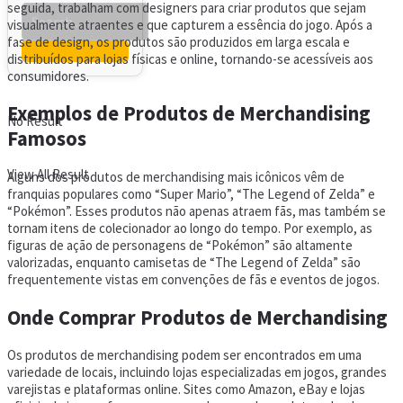
seguida, trabalham com designers para criar produtos que sejam
visualmente atraentes e que capturem a essência do jogo. Após a
fase de design, os produtos são produzidos em larga escala e
distribuídos para lojas físicas e online, tornando-se acessíveis aos
consumidores.
Exemplos de Produtos de Merchandising
No Result
Famosos
View All Result
Alguns dos produtos de merchandising mais icônicos vêm de
franquias populares como “Super Mario”, “The Legend of Zelda” e
“Pokémon”. Esses produtos não apenas atraem fãs, mas também se
tornam itens de colecionador ao longo do tempo. Por exemplo, as
figuras de ação de personagens de “Pokémon” são altamente
valorizadas, enquanto camisetas de “The Legend of Zelda” são
frequentemente vistas em convenções de fãs e eventos de jogos.
Onde Comprar Produtos de Merchandising
Os produtos de merchandising podem ser encontrados em uma
variedade de locais, incluindo lojas especializadas em jogos, grandes
varejistas e plataformas online. Sites como Amazon, eBay e lojas