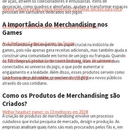
de ação, atraem os colecionadores e entusiastas. Itens de
decoração, como quadros e almofadas, ajudam a transformar espaços
Melhor cadeira gamer custo-benefício: 10 ótimas opções para você
pessoais em santuários dedicados aos jogos.
A Importância do Merchandising nos
10 Melhores Cadeiras Gamer para Gordos atualmente!
Games
As 6 Melhores Cadeiras Gamer de Tecido
O merchandising desempenha um papel crucial na indústria de
games, pois não apenas gera receitas adicionais, mas também ajuda a
construir uma comunidade em torno de um jogo ou franquia. Quando
As 6 Melhores Cadeiras Gamer para Pessoas Altas Atualmente!
os fãs compram produtos de merchandising, eles se sentem mais
conectados ao universo do jogo, o que pode aumentar o
engajamento e a lealdade. Além disso, esses produtos servem como
Cadeiras gamer: as melhores opções até R$ 800!
uma forma de publicidade, promovendo o jogo para novos públicos
através do uso cotidiano.
Como os Produtos de Merchandising são
HEADSET
Criados?
Melhor headset gamer: os 10 melhores em 2024!
A criação de produtos de merchandising envolve um processo
cuidadoso que inclui pesquisa de mercado, design e produção. As
empresas analisam quais itens são mais procurados pelos fãs e, em