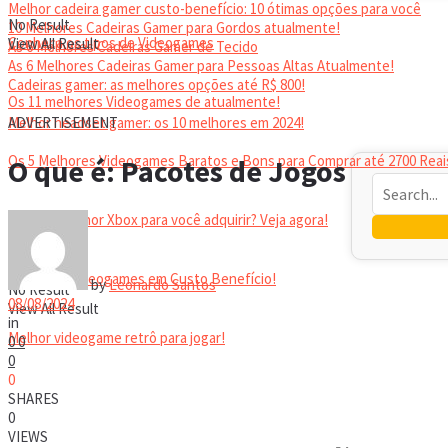
Melhor cadeira gamer custo-benefício: 10 ótimas opções para você
No Result
10 Melhores Cadeiras Gamer para Gordos atualmente!
Conheça os tipos de Videogames
View All Result
As 6 Melhores Cadeiras Gamer de Tecido
As 6 Melhores Cadeiras Gamer para Pessoas Altas Atualmente!
Cadeiras gamer: as melhores opções até R$ 800!
Os 11 melhores Videogames de atualmente!
HEADSET
Melhor headset gamer: os 10 melhores em 2024!
ADVERTISEMENT
Os 5 Melhores Videogames Baratos e Bons para Comprar até 2700 Reai
O que é: Pacotes de Jogos
Qual é o melhor Xbox para você adquirir? Veja agora!
Melhores Videogames em Custo Benefício!
by
Leonardo Santos
No Result
08/08/2024
View All Result
in
Melhor videogame retrô para jogar!
0
0
0
0
VIDEOGAMES PORTÁTEIS
SHARES
0
VIEWS