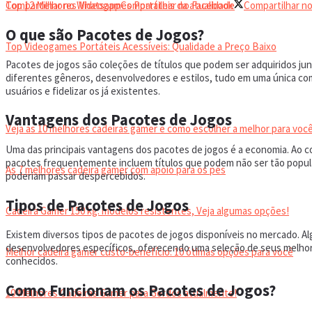
Top 12 Melhores Videogames Portáteis da atualidade
Compartilhar no Whatsapp
Compartilhar no Facebook
Compartilhar no
O que são Pacotes de Jogos?
Top Videogames Portáteis Acessíveis: Qualidade a Preço Baixo
Pacotes de jogos são coleções de títulos que podem ser adquiridos j
diferentes gêneros, desenvolvedores e estilos, tudo em uma única compr
CADEIRA GAMER
usuários e fidelizar os já existentes.
Vantagens dos Pacotes de Jogos
Veja as 10 melhores cadeiras gamer e como escolher a melhor para você
Uma das principais vantagens dos pacotes de jogos é a economia. Ao 
pacotes frequentemente incluem títulos que podem não ser tão popula
As 7 melhores cadeira gamer com apoio para os pés
poderiam passar despercebidos.
Tipos de Pacotes de Jogos
Cadeira Gamer 150 kg: modelos resistentes, Veja algumas opções!
Existem diversos tipos de pacotes de jogos disponíveis no mercado. 
desenvolvedores específicos, oferecendo uma seleção de seus melhor
Melhor cadeira gamer custo-benefício: 10 ótimas opções para você
conhecidos.
Como Funcionam os Pacotes de Jogos?
10 Melhores Cadeiras Gamer para Gordos atualmente!