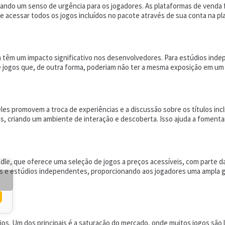
riando um senso de urgência para os jogadores. As plataformas de vend
 acessar todos os jogos incluídos no pacote através de sua conta na pla
 têm um impacto significativo nos desenvolvedores. Para estúdios ind
o de jogos que, de outra forma, poderiam não ter a mesma exposição em u
les promovem a troca de experiências e a discussão sobre os títulos i
 criando um ambiente de interação e descoberta. Isso ajuda a fomentar 
e, que oferece uma seleção de jogos a preços acessíveis, com parte da
e estúdios independentes, proporcionando aos jogadores uma ampla ga
. Um dos principais é a saturação do mercado, onde muitos jogos são l