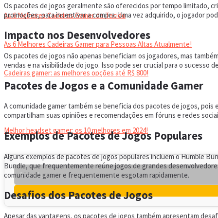
Os pacotes de jogos geralmente são oferecidos por tempo limitado, c
promoções, para incentivar a compra. Uma vez adquirido, o jogador pode
As 6 Melhores Cadeiras Gamer de Tecido
Impacto nos Desenvolvedores
As 6 Melhores Cadeiras Gamer para Pessoas Altas Atualmente!
Os pacotes de jogos não apenas beneficiam os jogadores, mas também
vendas e na visibilidade do jogo. Isso pode ser crucial para o sucess
Cadeiras gamer: as melhores opções até R$ 800!
Pacotes de Jogos e a Comunidade Gamer
HEADSET
A comunidade gamer também se beneficia dos pacotes de jogos, pois e
compartilham suas opiniões e recomendações em fóruns e redes sociais,
Melhor headset gamer: os 10 melhores em 2024!
Exemplos de Pacotes de Jogos Populares
Alguns exemplos de pacotes de jogos populares incluem o Humble Bundl
Bundle, que frequentemente reúne jogos de grandes desenvolvedores 
comunidade gamer e frequentemente esgotam rapidamente.
Desafios dos Pacotes de Jogos
Apesar das vantagens, os pacotes de jogos também apresentam desafios